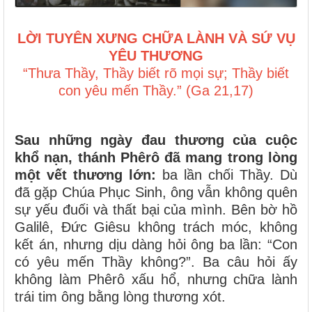
LỜI TUYÊN XƯNG CHỮA LÀNH VÀ SỨ VỤ
YÊU THƯƠNG
“Thưa Thầy, Thầy biết rõ mọi sự; Thầy biết
con yêu mến Thầy.” (Ga 21,17)
Sau những ngày đau thương của cuộc
khổ nạn, thánh Phêrô đã mang trong lòng
một vết thương lớn:
ba lần chối Thầy. Dù
đã gặp Chúa Phục Sinh, ông vẫn không quên
sự yếu đuối và thất bại của mình. Bên bờ hồ
Galilê, Đức Giêsu không trách móc, không
kết án, nhưng dịu dàng hỏi ông ba lần: “Con
có yêu mến Thầy không?”. Ba câu hỏi ấy
không làm Phêrô xấu hổ, nhưng chữa lành
trái tim ông bằng lòng thương xót.