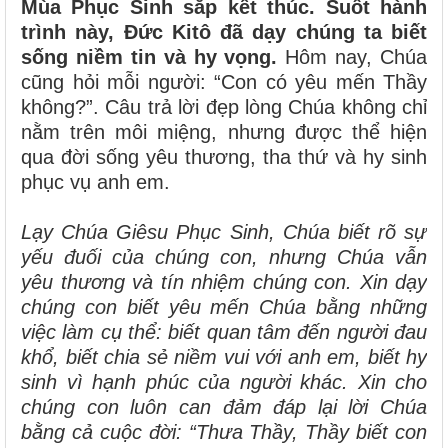
Mùa Phục Sinh sắp kết thúc. Suốt hành
trình này, Đức Kitô đã dạy chúng ta biết
sống niềm tin và hy vọng.
Hôm nay, Chúa
cũng hỏi mỗi người: “Con có yêu mến Thầy
không?”. Câu trả lời đẹp lòng Chúa không chỉ
nằm trên môi miệng, nhưng được thể hiện
qua đời sống yêu thương, tha thứ và hy sinh
phục vụ anh em.
Lạy Chúa Giêsu Phục Sinh, Chúa biết rõ sự
yếu đuối của chúng con, nhưng Chúa vẫn
yêu thương và tín nhiệm chúng con. Xin dạy
chúng con biết yêu mến Chúa bằng những
việc làm cụ thể: biết quan tâm đến người đau
khổ, biết chia sẻ niềm vui với anh em, biết hy
sinh vì hạnh phúc của người khác. Xin cho
chúng con luôn can đảm đáp lại lời Chúa
bằng cả cuộc đời: “Thưa Thầy, Thầy biết con