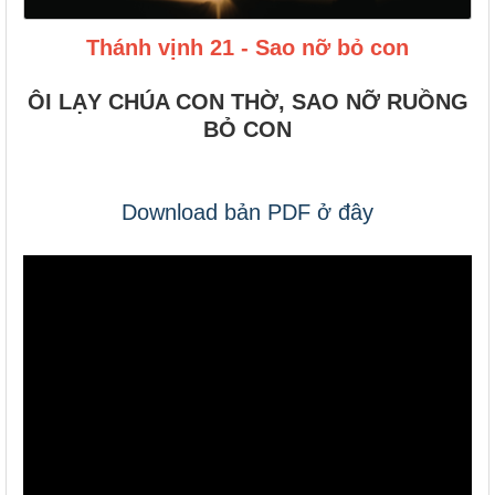
Thánh vịnh 21 - Sao nỡ bỏ con
ÔI LẠY CHÚA CON THỜ, SAO NỠ RUỒNG
BỎ CON
Download bản PDF ở đây