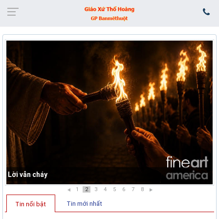
Lời vẫn cháy
1
2
3
4
5
6
7
8
Tin mới nhất
Tin nổi bật