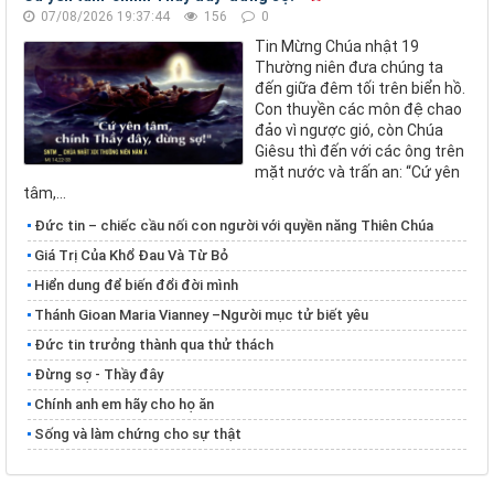
07/08/2026 19:37:44
156
0
Tin Mừng Chúa nhật 19
Thường niên đưa chúng ta
đến giữa đêm tối trên biển hồ.
Con thuyền các môn đệ chao
đảo vì ngược gió, còn Chúa
Giêsu thì đến với các ông trên
mặt nước và trấn an: “Cứ yên
tâm,...
Đức tin – chiếc cầu nối con người với quyền năng Thiên Chúa
Giá Trị Của Khổ Ðau Và Từ Bỏ
Hiển dung để biến đổi đời mình
Thánh Gioan Maria Vianney –Người mục tử biết yêu
Đức tin trưởng thành qua thử thách
Đừng sợ - Thầy đây
Chính anh em hãy cho họ ăn
Sống và làm chứng cho sự thật