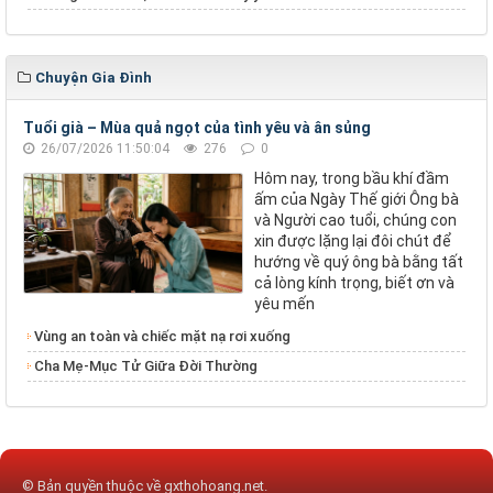
Chuyện Gia Đình
Tuổi già – Mùa quả ngọt của tình yêu và ân sủng
26/07/2026 11:50:04
276
0
Hôm nay, trong bầu khí đầm
ấm của Ngày Thế giới Ông bà
và Người cao tuổi, chúng con
xin được lặng lại đôi chút để
hướng về quý ông bà bằng tất
cả lòng kính trọng, biết ơn và
yêu mến
Vùng an toàn và chiếc mặt nạ rơi xuống
Cha Mẹ-Mục Tử Giữa Đời Thường
© Bản quyền thuộc về
gxthohoang.net
.