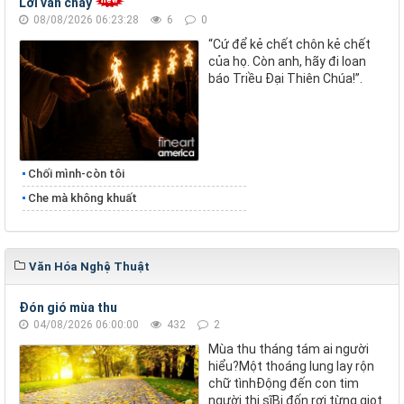
Lời vẫn cháy
08/08/2026 06:23:28
6
0
“Cứ để kẻ chết chôn kẻ chết
của họ. Còn anh, hãy đi loan
báo Triều Đại Thiên Chúa!”.
Chối mình-còn tôi
Che mà không khuất
Văn Hóa Nghệ Thuật
Đón gió mùa thu
04/08/2026 06:00:00
432
2
Mùa thu tháng tám ai người
hiểu?Một thoáng lung lay rộn
chữ tìnhĐộng đến con tim
người thi sĩBị đốn rơi từng giọt