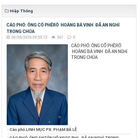
Hiệp Thông
CÁO PHÓ: ÔNG CỐ PHÊRÔ HOÀNG BÁ VINH ĐÃ AN NGHỉ
TRONG CHÚA
06/08/2026 08:50:12
361
0
CÁO PHÓ: ÔNG CỐ PHÊRÔ
HOÀNG BÁ VINH ĐÃ AN NGHỉ
TRONG CHÚA
Cáo phó LINH MỤC PX. PHẠM BÁ LỄ
CÁO PHÓ: ÔNG ANTÔN VÕ NGỌC PHI ĐÃ AN NGHỉ TRONG