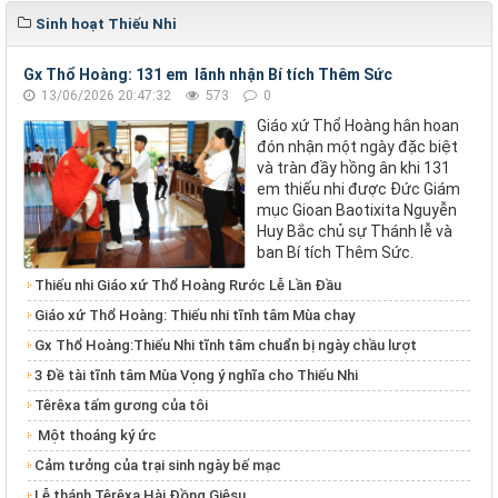
Sinh hoạt Thiếu Nhi
Gx Thổ Hoàng: 131 em lãnh nhận Bí tích Thêm Sức
13/06/2026 20:47:32
573
0
Giáo xứ Thổ Hoàng hân hoan
đón nhận một ngày đặc biệt
và tràn đầy hồng ân khi 131
em thiếu nhi được Đức Giám
mục Gioan Baotixita Nguyễn
Huy Bắc chủ sự Thánh lễ và
ban Bí tích Thêm Sức.
Thiếu nhi Giáo xứ Thổ Hoàng Rước Lễ Lần Đầu
Giáo xứ Thổ Hoàng: Thiếu nhi tĩnh tâm Mùa chay
Gx Thổ Hoàng:Thiếu Nhi tĩnh tâm chuẩn bị ngày chầu lượt
3 Đề tài tĩnh tâm Mùa Vọng ý nghĩa cho Thiếu Nhi
Têrêxa tấm gương của tôi
Một thoáng ký ức
Cảm tưởng của trại sinh ngày bế mạc
Lễ thánh Têrêxa Hài Đồng Giêsu