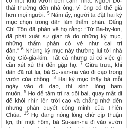
có một khu vườn bên cạnh nhà. Người Do-
thái thường đến nhà ông, vì ông có thế giá
5
hơn mọi người.
Năm ấy, người ta đặt hai kỳ
mục chọn trong dân làm thẩm phán. Đấng
Chí Tôn đã phán về họ rằng: “Từ Ba-by-lon,
đã phát xuất sự gian tà do những kỳ mục,
những thẩm phán có vẻ như cai trị
6
dân.”
Những kỳ mục này thường lui tới nhà
ông Giô-gia-kim. Tất cả những ai có việc gì
7
cần xét xử thì đến gặp họ.
Giữa trưa, khi
dân đã rút lui, bà Su-san-na vào đi dạo trong
8
vườn của chồng.
Hai kỳ mục thấy bà mỗi
ngày vào đi dạo, thì sinh lòng ham
9
muốn.
Họ để tâm trí ra đồi bại, quay mắt đi
để khỏi nhìn lên trời cao và chẳng nhớ đến
những phán quyết công minh của Thiên
15
Chúa.
Họ đang nóng lòng chờ dịp thuận
lợi, thì một hôm, bà Su-san-na đi vào vườn