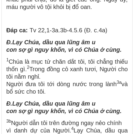
máu người vô tội khỏi bị đổ oan.
Đáp ca
:
Tv 22,1-3a.3b-4.5.6 (Đ. c.4a)
Đ.
Lạy Chúa, dầu qua lũng âm u
con sợ gì nguy khốn, vì có Chúa ở cùng.
1
Chúa là mục tử chăn dắt tôi, tôi chẳng thiếu
2
thốn gì.
Trong đồng cỏ xanh tươi, Người cho
tôi nằm nghỉ.
3a
Người đưa tôi tới dòng nước trong lành
và
bổ sức cho tôi.
Đ.
Lạy Chúa, dầu qua lũng âm u
con sợ gì nguy khốn, vì có Chúa ở cùng.
3b
Người dẫn tôi trên đường ngay nẻo chính
4
vì danh dự của Người.
Lạy Chúa, dầu qua