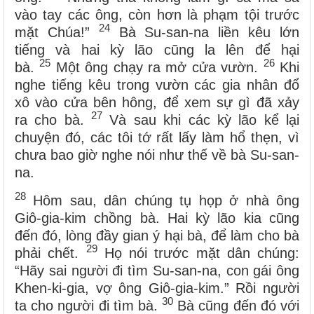
vào tay các ông, còn hơn là phạm tội trước
24
mặt Chúa!”
Bà Su-san-na liền kêu lớn
tiếng và hai kỳ lão cũng la lên để hại
25
26
bà.
Một ông chạy ra mở cửa vườn.
Khi
nghe tiếng kêu trong vườn các gia nhân đổ
xô vào cửa bên hông, để xem sự gì đã xảy
27
ra cho bà.
Và sau khi các kỳ lão kể lại
chuyện đó, các tôi tớ rất lấy làm hổ thẹn, vì
chưa bao giờ nghe nói như thế về bà Su-san-
na.
28
Hôm sau, dân chúng tụ họp ở nhà ông
Giô-gia-kim chồng bà. Hai kỳ lão kia cũng
đến đó, lòng đầy gian ý hại bà, để làm cho bà
29
phải chết.
Họ nói trước mặt dân chúng:
“Hãy sai người đi tìm Su-san-na, con gái ông
Khen-ki-gia, vợ ông Giô-gia-kim.” Rồi người
30
ta cho người đi tìm bà.
Bà cũng đến đó với