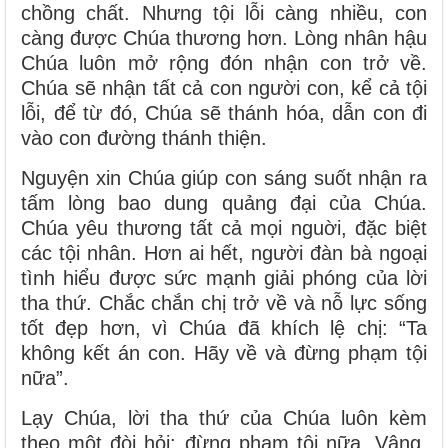
chồng chất. Nhưng tội lỗi càng nhiều, con
càng được Chúa thương hơn. Lòng nhân hậu
Chúa luôn mở rộng đón nhận con trở về.
Chúa sẽ nhận tất cả con người con, kể cả tội
lỗi, để từ đó, Chúa sẽ thánh hóa, dẫn con đi
vào con đường thánh thiện.
Nguyện xin Chúa giúp con sáng suốt nhận ra
tấm lòng bao dung quảng đại của Chúa.
Chúa yêu thương tất cả mọi nguời, đặc biệt
các tội nhân. Hơn ai hết, người đàn bà ngoại
tình hiểu được sức mạnh giải phóng của lời
tha thứ. Chắc chắn chị trở về và nỗ lực sống
tốt đẹp hơn, vì Chúa đã khích lệ chị: “Ta
không kết án con. Hãy về và đừng phạm tội
nữa”.
Lạy Chúa, lời tha thứ của Chúa luôn kèm
theo một đòi hỏi: đừng phạm tội nữa. Vâng,