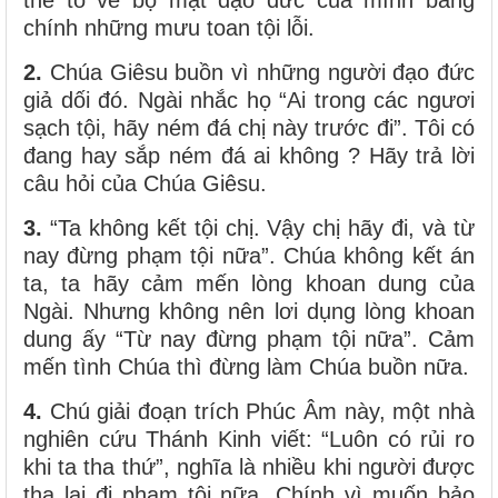
chính những mưu toan tội lỗi.
2.
Chúa Giêsu buồn vì những người đạo đức
giả dối đó. Ngài nhắc họ “Ai trong các ngươi
sạch tội, hãy ném đá chị này trước đi”. Tôi có
đang hay sắp ném đá ai không ? Hãy trả lời
câu hỏi của Chúa Giêsu.
3.
“Ta không kết tội chị. Vậy chị hãy đi, và từ
nay đừng phạm tội nữa”. Chúa không kết án
ta, ta hãy cảm mến lòng khoan dung của
Ngài. Nhưng không nên lơi dụng lòng khoan
dung ấy “Từ nay đừng phạm tội nữa”. Cảm
mến tình Chúa thì đừng làm Chúa buồn nữa.
4.
Chú giải đoạn trích Phúc Âm này, một nhà
nghiên cứu Thánh Kinh viết: “Luôn có rủi ro
khi ta tha thứ”, nghĩa là nhiều khi người được
tha lại đi phạm tội nữa. Chính vì muốn bảo