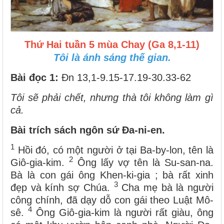
Thứ Hai tuần 5 mùa Chay (Ga 8,1-11)
Tôi là ánh sáng thế gian.
Bài đọc 1
:
Đn 13,1-9.15-17.19-30.33-62
Tôi sẽ phải chết, nhưng thà tôi không làm gì
cả.
Bài trích sách ngôn sứ Đa-ni-en.
1
Hồi đó, có một người ở tại Ba-by-lon, tên là
2
Giô-gia-kim.
Ông lấy vợ tên là Su-san-na.
Bà là con gái ông Khen-ki-gia ; bà rất xinh
3
đẹp và kính sợ Chúa.
Cha mẹ bà là người
công chính, đã dạy dỗ con gái theo Luật Mô-
4
sê.
Ông Giô-gia-kim là người rất giàu, ông