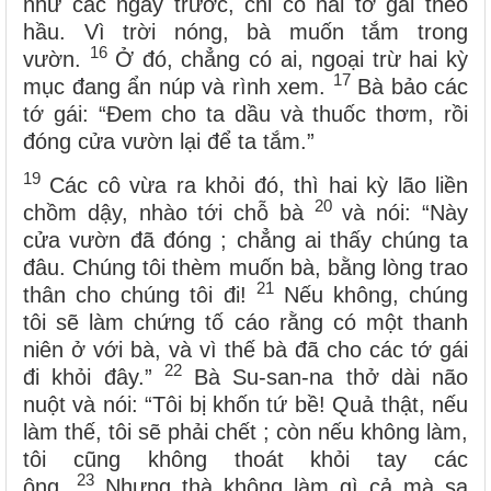
như các ngày trước, chỉ có hai tớ gái theo
hầu. Vì trời nóng, bà muốn tắm trong
16
vườn.
Ở đó, chẳng có ai, ngoại trừ hai kỳ
17
mục đang ẩn núp và rình xem.
Bà bảo các
tớ gái: “Đem cho ta dầu và thuốc thơm, rồi
đóng cửa vườn lại để ta tắm.”
19
Các cô vừa ra khỏi đó, thì hai kỳ lão liền
20
chồm dậy, nhào tới chỗ bà
và nói: “Này
cửa vườn đã đóng ; chẳng ai thấy chúng ta
đâu. Chúng tôi thèm muốn bà, bằng lòng trao
21
thân cho chúng tôi đi!
Nếu không, chúng
tôi sẽ làm chứng tố cáo rằng có một thanh
niên ở với bà, và vì thế bà đã cho các tớ gái
22
đi khỏi đây.”
Bà Su-san-na thở dài não
nuột và nói: “Tôi bị khốn tứ bề! Quả thật, nếu
làm thế, tôi sẽ phải chết ; còn nếu không làm,
tôi cũng không thoát khỏi tay các
23
ông.
Nhưng thà không làm gì cả mà sa