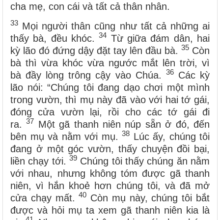
cha mẹ, con cái và tất cả thân nhân.
33
Mọi người thân cũng như tất cả những ai
34
thấy bà, đều khóc.
Từ giữa đám dân, hai
35
kỳ lão đó đứng dậy đặt tay lên đầu bà.
Còn
bà thì vừa khóc vừa ngước mắt lên trời, vì
36
bà đầy lòng trông cậy vào Chúa.
Các kỳ
lão nói: “Chúng tôi đang dạo chơi một mình
trong vườn, thì mụ này đã vào với hai tớ gái,
đóng cửa vườn lại, rồi cho các tớ gái đi
37
ra.
Một gã thanh niên núp sẵn ở đó, đến
38
bên mụ và nằm với mụ.
Lúc ấy, chúng tôi
đang ở một góc vườn, thấy chuyện đồi bại,
39
liền chạy tới.
Chúng tôi thấy chúng ăn nằm
với nhau, nhưng không tóm được gã thanh
niên, vì hắn khoẻ hơn chúng tôi, và đã mở
40
cửa chạy mất.
Còn mụ này, chúng tôi bắt
được và hỏi mụ ta xem gã thanh niên kia là
41