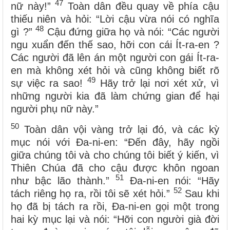
47
nữ này!”
Toàn dân đều quay về phía cậu
thiếu niên và hỏi: “Lời cậu vừa nói có nghĩa
48
gì ?”
Cậu đứng giữa họ và nói: “Các người
ngu xuẩn đến thế sao, hỡi con cái Ít-ra-en ?
Các người đã lên án một người con gái Ít-ra-
en mà không xét hỏi và cũng không biết rõ
49
sự việc ra sao!
Hãy trở lại nơi xét xử, vì
những người kia đã làm chứng gian để hại
người phụ nữ này.”
50
Toàn dân vội vàng trở lại đó, và các kỳ
mục nói với Đa-ni-en: “Đến đây, hãy ngồi
giữa chúng tôi và cho chúng tôi biết ý kiến, vì
Thiên Chúa đã cho cậu được khôn ngoan
51
như bậc lão thành.”
Đa-ni-en nói: “Hãy
52
tách riêng họ ra, rồi tôi sẽ xét hỏi.”
Sau khi
họ đã bị tách ra rồi, Đa-ni-en gọi một trong
hai kỳ mục lại và nói: “Hỡi con người già đời