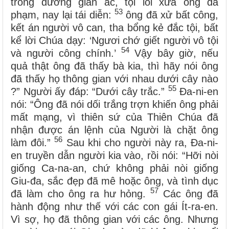
trong đường gian ác, tội lỗi xưa ông đã
53
phạm, nay lại tái diễn:
ông đã xử bất công,
kết án người vô can, tha bổng kẻ đắc tội, bất
kể lời Chúa dạy: ‘Ngươi chớ giết người vô tội
54
và người công chính.’
Vậy bây giờ, nếu
quả thật ông đã thấy bà kia, thì hãy nói ông
đã thấy họ thông gian với nhau dưới cây nào
55
?” Người ấy đáp: “Dưới cây trắc.”
Đa-ni-en
nói: “Ông đã nói dối trắng trợn khiến ông phải
mất mạng, vì thiên sứ của Thiên Chúa đã
nhận được án lệnh của Người là chặt ông
56
làm đôi.”
Sau khi cho người này ra, Đa-ni-
en truyền dẫn người kia vào, rồi nói: “Hỡi nòi
giống Ca-na-an, chứ không phải nòi giống
Giu-đa, sắc đẹp đã mê hoặc ông, và tình dục
57
đã làm cho ông ra hư hỏng.
Các ông đã
hành động như thế với các con gái Ít-ra-en.
Vì sợ, họ đã thông gian với các ông. Nhưng