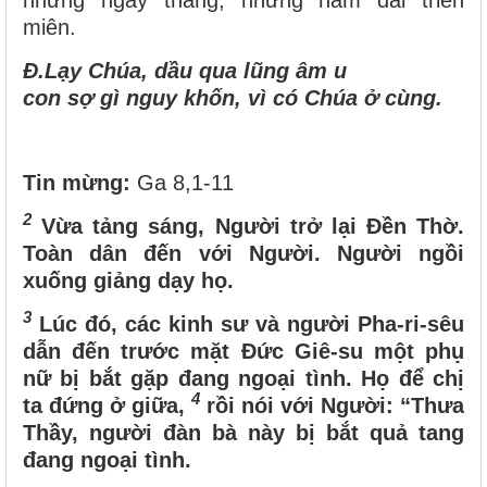
miên.
Đ.
Lạy Chúa, dầu qua lũng âm u
con sợ gì nguy khốn, vì có Chúa ở cùng.
Tin mừng:
Ga 8,1-11
2
Vừa tảng sáng, Người trở lại Đền Thờ.
Toàn dân đến với Người. Người ngồi
xuống giảng dạy họ.
3
Lúc đó, các kinh sư và người Pha-ri-sêu
dẫn đến trước mặt Đức Giê-su một phụ
nữ bị bắt gặp đang ngoại tình. Họ để chị
4
ta đứng ở giữa,
rồi nói với Người: “Thưa
Thầy, người đàn bà này bị bắt quả tang
đang ngoại tình.