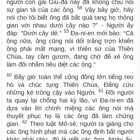
người con gái Giu-đa này đã không chịu nổi
58
sự gian tà của các ông.
Vậy bây giờ, hãy
nói cho tôi biết ông đã bắt quả tang họ thông
gian với nhau dưới cây nào ?” - Người ấy
59
đáp: “Dưới cây dẻ.”
Đa-ni-en mới bảo: “Cả
ông nữa, ông cũng nói dối trắng trợn khiến
ông phải mất mạng, vì thiên sứ của Thiên
Chúa, tay cầm gươm, đang chờ để xẻ ông
làm đôi nhằm tiêu diệt các ông.”
60
Bấy giờ toàn thể cộng đồng lớn tiếng reo
hò và chúc tụng Thiên Chúa, Đấng cứu
61
những kẻ trông cậy vào Người.
Rồi người
ta quay lại chống hai kỳ lão, vì Đa-ni-en đã
dựa vào lời chính miệng các ông nói mà
thuyết phục họ là các ông đã làm chứng
62
gian.
Theo luật Mô-sê, người ta giáng cho
các ông hình phạt mà các ông định bắt người
khác phải chịu, đó là giết các ông. Ngày ấy,