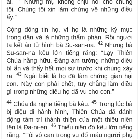
ai.
Nhưng mụ không chịu nói cho chúng
tôi. Chúng tôi xin làm chứng về những điều
ấy.”
Cộng đồng tin họ, vì họ là những kỳ mục
trong dân và là những thẩm phán. Rồi người
42
ta kết án tử hình bà Su-san-na.
Nhưng bà
Su-san-na kêu lớn tiếng rằng: “Lạy Thiên
Chúa hằng hữu, Đấng am tường những điều
bí ẩn và thấy hết mọi sự trước khi chúng xảy
43
ra,
Ngài biết là họ đã làm chứng gian hại
con. Này con phải chết, tuy chẳng làm điều
gì trong những điều họ đã vu cho con.”
44
45
Chúa đã nghe tiếng bà kêu.
Trong lúc bà
bị điệu đi hành hình, Thiên Chúa đã đánh
động tâm trí thánh thiện của một thiếu niên
46
tên là Đa-ni-en.
Thiếu niên đó kêu lớn tiếng
rằng: “Tôi vô can trong vụ đổ máu người phụ