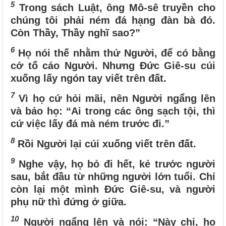
5
Trong sách Luật, ông Mô-sê truyền cho
chúng tôi phải ném đá hạng đàn bà đó.
Còn Thầy, Thầy nghĩ sao?”
6
Họ nói thế nhằm thử Người, để có bằng
cớ tố cáo Người. Nhưng Đức Giê-su cúi
xuống lấy ngón tay viết trên đất.
7
Vì họ cứ hỏi mãi, nên Người ngẩng lên
và bảo họ: “Ai trong các ông sạch tội, thì
cứ việc lấy đá mà ném trước đi.”
8
Rồi Người lại cúi xuống viết trên đất.
9
Nghe vậy, họ bỏ đi hết, kẻ trước người
sau, bắt đầu từ những người lớn tuổi. Chỉ
còn lại một mình Đức Giê-su, và người
phụ nữ thì đứng ở giữa.
10
Người ngẩng lên và nói: “Này chị, họ