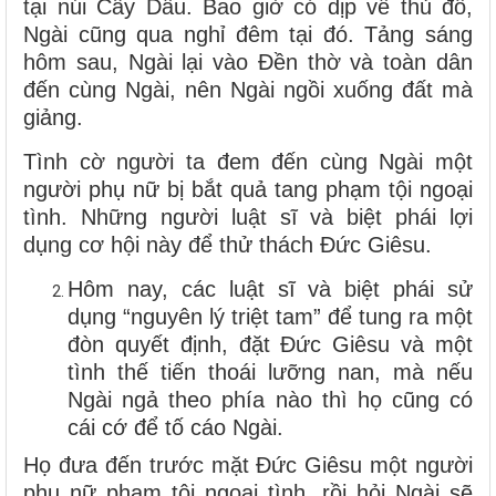
tại núi Cây Dầu. Bao giờ có dịp về thủ đô,
Ngài cũng qua nghỉ đêm tại đó. Tảng sáng
hôm sau, Ngài lại vào Đền thờ và toàn dân
đến cùng Ngài, nên Ngài ngồi xuống đất mà
giảng.
Tình cờ người ta đem đến cùng Ngài một
người phụ nữ bị bắt quả tang phạm tội ngoại
tình. Những người luật sĩ và biệt phái lợi
dụng cơ hội này để thử thách Đức Giêsu.
Hôm nay, các luật sĩ và biệt phái sử
dụng “nguyên lý triệt tam” để tung ra một
đòn quyết định, đặt Đức Giêsu và một
tình thế tiến thoái lưỡng nan, mà nếu
Ngài ngả theo phía nào thì họ cũng có
cái cớ để tố cáo Ngài.
Họ đưa đến trước mặt Đức Giêsu một người
phụ nữ phạm tội ngoại tình, rồi hỏi Ngài sẽ