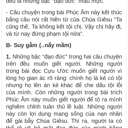
đều là những bậc “đạo đức” mẫu mực.
- Câu chuyện trong bài Phúc Âm này kết thúc
bằng câu nói rất hiền từ của Chúa Giêsu “Ta
cũng thế, Ta không kết tội chị. Vậy chị hãy đi,
và từ nay đừng phạm tội nữa”.
B- Suy gẫm (..nẩy mầm)
1.
Những bậc “đạo đức” trong hai câu chuyện
trên đều muốn giết người. Những người
trong bài đọc Cựu Ước muốn giết người vì
lòng họ gian ác rõ ràng: chính họ là kẻ có tội
nhưng họ lên án kẻ khác để che dấu tội lỗi
của mình. Còn những người trong bài trích
Phúc Âm này muốn giết người để tỏ ra mình
nghiêm chỉnh tuân thủ lề luật. Những người
này còn lợi dụng mạng sống của nạn nhân
để gài bẫy Chúa Giêsu. Thì ra, người ta có
thể tô vẽ bộ mặt đạo đức của mình bằng