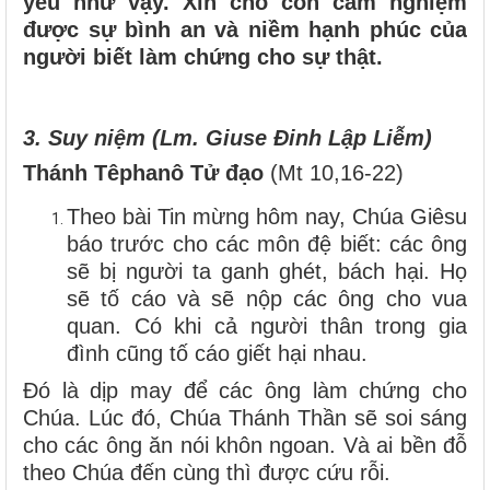
yếu như vậy. Xin cho con cảm nghiệm
được sự bình an và niềm hạnh phúc của
người biết làm chứng cho sự thật.
3.
Suy niệm (Lm. Giuse Đinh Lập Liễm)
Thánh Têphanô Tử đạo
(Mt 10,16-22)
Theo bài Tin mừng hôm nay, Chúa Giêsu
báo trước cho các môn đệ biết: các ông
sẽ bị người ta ganh ghét, bách hại. Họ
sẽ tố cáo và sẽ nộp các ông cho vua
quan. Có khi cả người thân trong gia
đình cũng tố cáo giết hại nhau.
Đó là dịp may để các ông làm chứng cho
Chúa. Lúc đó, Chúa Thánh Thần sẽ soi sáng
cho các ông ăn nói khôn ngoan. Và ai bền đỗ
theo Chúa đến cùng thì được cứu rỗi.