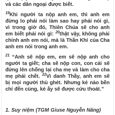
và các dân ngoại được biết.
19
Khi người ta nộp anh em, thì anh em
đừng lo phải nói làm sao hay phải nói gì,
vì trong giờ đó, Thiên Chúa sẽ cho anh
20
em biết phải nói gì:
thật vậy, không phải
chính anh em nói, mà là Thần Khí của Cha
anh em nói trong anh em.
21
“Anh sẽ nộp em, em sẽ nộp anh cho
người ta giết; cha sẽ nộp con, con cái sẽ
đứng lên chống lại cha mẹ và làm cho cha
22
mẹ phải chết.
Vì danh Thầy, anh em sẽ
bị mọi người thù ghét. Nhưng kẻ nào bền
chí đến cùng, kẻ ấy sẽ được cứu thoát.”
1. Suy niệm (TGM Giuse Nguyễn Năng)