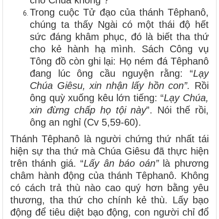
Trong cuộc Tử đạo của thánh Têphanô,
chúng ta thấy Ngài có một thái độ hết
sức đáng khâm phục, đó là biết tha thứ
cho kẻ hành hạ mình. Sách Công vụ
Tông đồ còn ghi lại: Họ ném đá Têphanô
đang lúc ông cầu nguyện rằng: “
Lạy
Chúa Giêsu, xin nhận lấy hồn con”.
Rồi
ông quỳ xuống kêu lớn tiếng: “
Lạy Chúa,
xin đừng chấp họ tội này
”. Nói thế rồi,
ông an nghỉ (Cv 5,59-60).
Thánh Têphanô là người chứng thứ nhất tái
hiện sự tha thứ mà Chúa Giêsu đã thực hiện
trên thánh giá. “
Lấy ân báo oán”
là phương
châm hành động của thánh Têphanô. Không
có cách trả thù nào cao quý hơn bằng yêu
thương, tha thứ cho chính kẻ thù. Lấy bạo
động để tiêu diệt bạo động, con người chỉ đổ