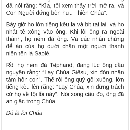
đã nói rằng: “Kìa, tôi xem thấy trời mở ra, và
Con Người đứng bên hữu Thiên Chúa”.
Bấy giờ họ lớn tiếng kêu la và bịt tai lại, và họ
nhất tề xông vào ông. Khi lôi ông ra ngoài
thành, họ ném đá ông. Và các nhân chứng
để áo của họ dưới chân một người thanh
niên tên là Saolê.
Rồi họ ném đá Têphanô, đang lúc ông cầu
nguyện rằng: “Lạy Chúa Giêsu, xin đón nhận
tâm hồn con”. Thế rồi ông quỳ gối xuống, lớn
tiếng kêu lên rằng: “Lạy Chúa, xin đừng trách
cứ họ về tội lỗi này”. Nói xong câu đó, ông đã
an giấc trong Chúa.
Đó là lời Chúa.