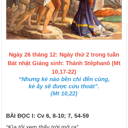
Ngày 26 tháng 12: Ngày thứ 2 trong tuần
Bát nhật Giáng sinh: Thánh Stêphanô (Mt
10,17-22)
“Nhưng kẻ nào bền chí đến cùng,
kẻ ấy sẽ được cứu thoát”.
(Mt 10,22)
BÀI ĐỌC I: Cv 6, 8-10; 7, 54-59
“Kìa tôi xem thấy trời mở ra”.