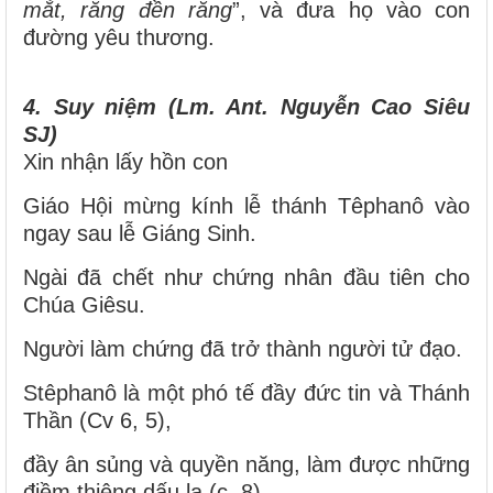
mắt, răng đền răng
”, và đưa họ vào con
đường yêu thương.
4.
Suy niệm (Lm. Ant. Nguyễn Cao Siêu
SJ)
Xin nhận lấy hồn con
Giáo Hội mừng kính lễ thánh Têphanô vào
ngay sau lễ Giáng Sinh.
Ngài đã chết như chứng nhân đầu tiên cho
Chúa Giêsu.
Người làm chứng đã trở thành người tử đạo.
Stêphanô là một phó tế đầy đức tin và Thánh
Thần (Cv 6, 5),
đầy ân sủng và quyền năng, làm được những
điềm thiêng dấu lạ (c. 8).