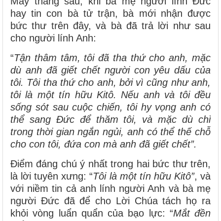
Mấy tháng sau, khi bà mẹ người lính Đức
hay tin con bà tử trận, bà mới nhận được
bức thư trên đây, và bà đã trả lời như sau
cho người lính Anh:
“
Tận thâm tâm, tôi đã tha thứ cho anh, mặc
dù anh đã giết chết người con yêu dấu của
tôi. Tôi tha thứ cho anh, bởi vì cũng như anh,
tôi là một tín hữu Kitô. Nếu anh và tôi đều
sống sót sau cuộc chiến, tôi hy vọng anh có
thể sang Đức để thăm tôi, và mặc dù chỉ
trong thời gian ngắn ngủi, anh có thể thế chỗ
cho con tôi, đứa con mà anh đã giết chết”.
Điểm đáng chú ý nhất trong hai bức thư trên,
là lời tuyên xưng: “
Tôi là một tín hữu
Kitô”
, và
với niềm tin cả anh lính người Anh và bà mẹ
người Đức đã để cho Lời Chúa tách họ ra
khỏi vòng luẩn quẩn của bạo lực: “
Mắt đền