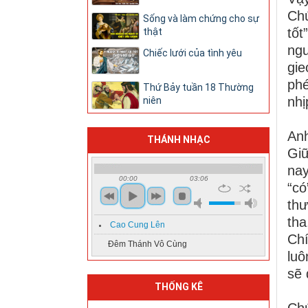
Chú
Sống và làm chứng cho sự
tốt
thật
ngư
Chiếc lưới của tình yêu
gie
phé
Thứ Bảy tuần 18 Thường
nhị
niên
Anh
THÁNH NHẠC
Giữ
nay
00:00
03:06
“có
thư
tha
Cao Cung Lên
Chí
Đêm Thánh Vô Cùng
luô
sẽ 
THỐNG KÊ