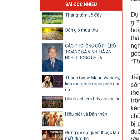
BÀI ĐỌC NHIỀU
Dụ 
Tháng tám về đây
gì?
hoặ
Đón gió mùa thu
thá
ngh
CÁO PHÓ: ÔNG CỐ PHÊRÔ
HOÀNG BÁ VINH ĐÃ AN
góc
NGHỉ TRONG CHÚA
“Tô
Tiế
Thánh Gioan Maria Vianney,
linh mục, bổn mạng các cha
sốn
sở
the
Chính anh em hãy cho họ ăn
trô
kéo
Hiểu biết và Dấn thân
chố
bị 
đuổ
Đừng để sự quen thuộc làm
Vậy
mất đức tin