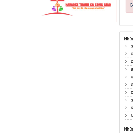
B
Nhữn
S
C
C
B
K
G
C
S
K
N
Nhữn