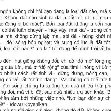
ngôn không chỉ hỏi bạn đang là loại đất nào, mà 
”. Không đất nào sinh ra đã là đất tốt; chỉ có nh
c đang bị bỏ mặc!”. Bốn loại đất không là bốn hạ
i có thể luân chuyển - ‘nay vậy, mai kia’ - trong c
e mà không dừng lại; mai, sỏi đá - hứng khởi n
 - đời sống bóp nghẹt; và cũng có lúc là đất tốt
i, loại đất nào?” mà là “Tôi đang để mình trôi về 
p đến, hạt giống không đổi; chỉ có “độ mở” lòng 
g của Lời, mà ở “độ rộng” của tim! Không vì Lời 
o nhiều cách rất tinh vi - dửng dưng, nông cạn,
ng có vẻ rất “chính đáng”.
Và
chúng có thể trở
 đời sống chúng ta xuống bởi quá nhiều thứ phải
ng đối, mà vì bị đặt sau quá nhiều ưu tiên khác!
B
phân tâm bởi những việc nhỏ.
“Nơi bạn dồn sự chú
i!” - Idowu Koyenikan.
 mà người gieo cứ gieo, không dò đất, không chọn