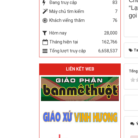
Chú
Đang truy cập
83
“Lạ
Máy chủ tìm kiếm
7
gọi
Khách viếng thăm
76
Hôm nay
28,000
Tháng hiện tại
162,766
Ta
Tổng lượt truy cập
6,658,537
LIÊN KẾT WEB
Tổng 
Ý