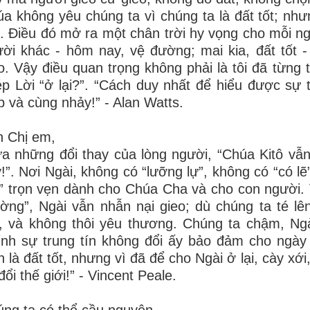
a không yêu chúng ta vì chúng ta là đất tốt; nhưn
”. Điều đó mở ra một chân trời hy vọng cho mỗi n
ời khác - hôm nay, vệ đường; mai kia, đất tốt
o. Vậy điều quan trọng không phải là tôi đã từng
p Lời “ở lại?”.
“Cách duy nhất để hiểu được sự 
p và cùng nhảy!” - Alan Watts.
 Chị em,
a những đổi thay của lòng người, “Chúa Kitô v
!”. Nơi Ngài, không có “lưỡng lự”, không có “có lẽ
” trọn vẹn dành cho Chúa Cha và cho con người. 
ờng”, Ngài vẫn nhẫn nại gieo; dù chúng ta té l
, và không thôi yêu thương. Chúng ta chậm, Ngài
nh sự trung tín không đổi ấy bảo đảm cho ngày 
n là đất tốt, nhưng vì đã để cho Ngài ở lại, cày xới,
đổi thế giới!” - Vincent Peale.