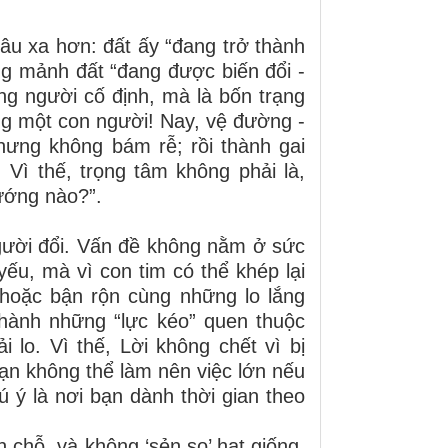
sâu xa hơn: đất ấy “đang trở thành
ững mảnh đất “đang được biến đổi -
ng người cố định, mà là bốn trạng
ùng một con người!
Nay, vệ đường -
hưng không bám rễ; rồi thành gai
. Vì thế, trọng tâm không phải là,
hướng nào?”.
người đổi. Vấn đề không nằm ở sức
yếu, mà vì con tim có thể khép lại
 hoặc bận rộn cùng những lo lắng
thành những “lực kéo” quen thuộc
 lo. Vì thế, Lời không chết vì bị
ạn không thể làm nên việc lớn nếu
 ý là nơi bạn dành thời gian theo
 chỗ, và không ‘sẻn so’ hạt giống.