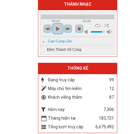
THÁNH NHẠC
00:00
03:06
Cao Cung Lên
Đêm Thánh Vô Cùng
THỐNG KÊ
Đang truy cập
99
Máy chủ tìm kiếm
12
Khách viếng thăm
87
Hôm nay
7,306
Tháng hiện tại
183,721
Tổng lượt truy cập
6,679,492