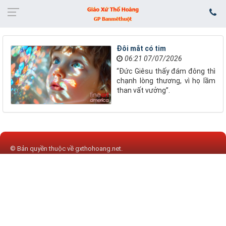
Đôi mắt có tim
06:21 07/07/2026
“Đức Giêsu thấy đám đông thì
chạnh lòng thương, vì họ lầm
than vất vưởng”.
© Bản quyền thuộc về
gxthohoang.net
.