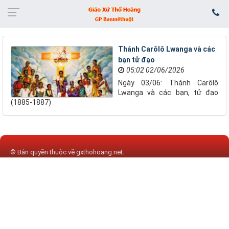
Thánh Carôlô Lwanga và các
bạn tử đạo
05:02 02/06/2026
Ngày 03/06: Thánh Carôlô
Lwanga và các bạn, tử đạo
(1885-1887)
© Bản quyền thuộc về
gxthohoang.net
.