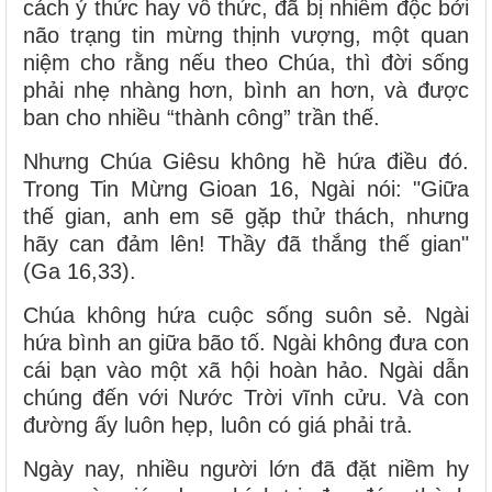
cách ý thức hay vô thức, đã bị nhiễm độc bởi
não trạng tin mừng thịnh vượng, một quan
niệm cho rằng nếu theo Chúa, thì đời sống
phải nhẹ nhàng hơn, bình an hơn, và được
ban cho nhiều “thành công” trần thế.
Nhưng Chúa Giêsu không hề hứa điều đó.
Trong Tin Mừng Gioan 16, Ngài nói: "Giữa
thế gian, anh em sẽ gặp thử thách, nhưng
hãy can đảm lên! Thầy đã thắng thế gian"
(Ga 16,33).
Chúa không hứa cuộc sống suôn sẻ. Ngài
hứa bình an giữa bão tố. Ngài không đưa con
cái bạn vào một xã hội hoàn hảo. Ngài dẫn
chúng đến với Nước Trời vĩnh cửu. Và con
đường ấy luôn hẹp, luôn có giá phải trả.
Ngày nay, nhiều người lớn đã đặt niềm hy