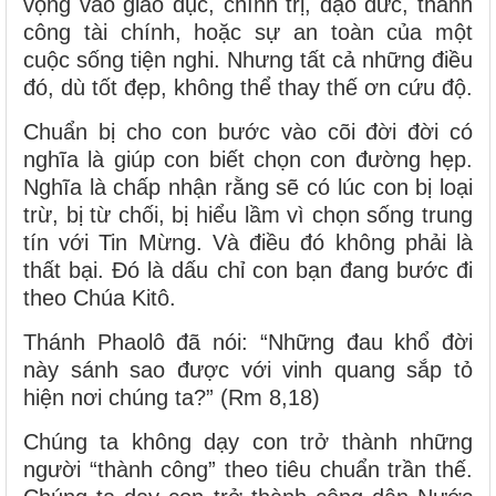
vọng vào giáo dục, chính trị, đạo đức, thành
công tài chính, hoặc sự an toàn của một
cuộc sống tiện nghi. Nhưng tất cả những điều
đó, dù tốt đẹp, không thể thay thế ơn cứu độ.
Chuẩn bị cho con bước vào cõi đời đời có
nghĩa là giúp con biết chọn con đường hẹp.
Nghĩa là chấp nhận rằng sẽ có lúc con bị loại
trừ, bị từ chối, bị hiểu lầm vì chọn sống trung
tín với Tin Mừng. Và điều đó không phải là
thất bại. Đó là dấu chỉ con bạn đang bước đi
theo Chúa Kitô.
Thánh Phaolô đã nói: “Những đau khổ đời
này sánh sao được với vinh quang sắp tỏ
hiện nơi chúng ta?” (Rm 8,18)
Chúng ta không dạy con trở thành những
người “thành công” theo tiêu chuẩn trần thế.