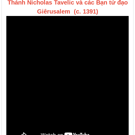
Thánh Nicholas Tavelic và các Bạn tử đạo
Giêrusalem (c. 1391)