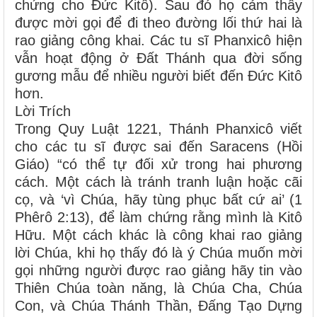
chứng cho Ðức Kitô). Sau đó họ cảm thấy
được mời gọi để đi theo đường lối thứ hai là
rao giảng công khai. Các tu sĩ Phanxicô hiện
vẫn hoạt động ở Ðất Thánh qua đời sống
gương mẫu để nhiều người biết đến Ðức Kitô
hơn.
Lời Trích
Trong Quy Luật 1221, Thánh Phanxicô viết
cho các tu sĩ được sai đến Saracens (Hồi
Giáo) “có thể tự đối xử trong hai phương
cách. Một cách là tránh tranh luận hoặc cãi
cọ, và ‘vì Chúa, hãy tùng phục bất cứ ai’ (1
Phêrô 2:13), để làm chứng rằng mình là Kitô
Hữu. Một cách khác là công khai rao giảng
lời Chúa, khi họ thấy đó là ý Chúa muốn mời
gọi những người được rao giảng hãy tin vào
Thiên Chúa toàn năng, là Chúa Cha, Chúa
Con, và Chúa Thánh Thần, Ðấng Tạo Dựng