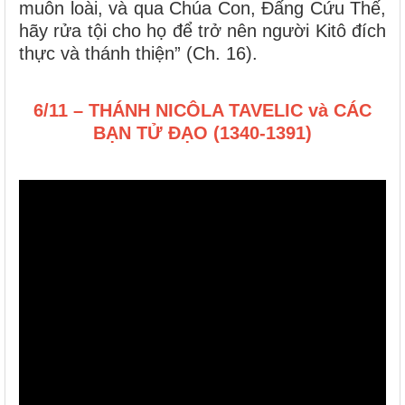
muôn loài, và qua Chúa Con, Ðấng Cứu Thế,
hãy rửa tội cho họ để trở nên người Kitô đích
thực và thánh thiện” (Ch. 16).
6/11 – THÁNH NICÔLA TAVELIC và CÁC
BẠN TỬ ĐẠO (1340-1391)