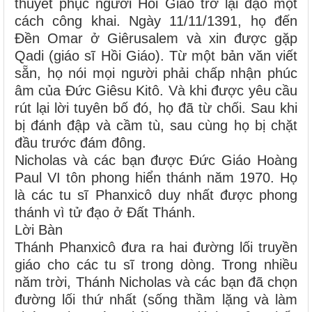
thuyết phục người Hồi Giáo trở lại đạo một
cách công khai. Ngày 11/11/1391, họ đến
Ðền Omar ở Giêrusalem và xin được gặp
Qadi (giáo sĩ Hồi Giáo). Từ một bản văn viết
sẵn, họ nói mọi người phải chấp nhận phúc
âm của Ðức Giêsu Kitô. Và khi được yêu cầu
rút lại lời tuyên bố đó, họ đã từ chối. Sau khi
bị đánh đập và cầm tù, sau cùng họ bị chặt
đầu trước đám đông.
Nicholas và các bạn được Đức Giáo Hoàng
Paul VI tôn phong hiển thánh năm 1970. Họ
là các tu sĩ Phanxicô duy nhất được phong
thánh vì tử đạo ở Ðất Thánh.
Lời Bàn
Thánh Phanxicô đưa ra hai đường lối truyền
giáo cho các tu sĩ trong dòng. Trong nhiều
năm trời, Thánh Nicholas và các bạn đã chọn
đường lối thứ nhất (sống thầm lặng và làm