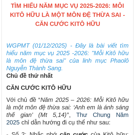
TÌM HIỂU NĂM MỤC VỤ 2025-2026: MỖI
KITÔ HỮU LÀ MỘT MÔN ĐỆ THỪA SAI -
CĂN CƯỚC KITÔ HỮU
WGPMT (01/12/2025) - Đây là bài viết tìm
hiểu năm mục vụ 2025 -2026: "Mỗi Kitô hữu
là môn đệ thừa sai" của linh mục Phaolô
Nguyễn Thành Sang.
Chủ đề thứ nhất
CĂN CƯỚC KITÔ HỮU
Với chủ đề “
Năm 2025
–
2026: Mỗi Kitô hữu
là một môn đệ thừa sai: ‘Anh em là ánh sáng
thế gian’ (Mt 5,14)
”,
Thư Chung Năm
2025
chỉ dẫn hướng đi cụ thể như sau:
- Số 2: Nhắc nhớ
căn cước
của Kitô hữu: