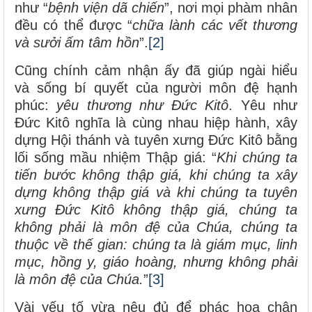
như “
bệnh viện dã chiến
”, nơi mọi phàm nhân
đều có thể được “
chữa lành các vết thương
và sưởi ấm tâm hồn
”.
[2]
Cũng chính cảm nhận ấy đã giúp ngài hiểu
và sống bí quyết của người môn đệ hạnh
phúc:
yêu thương như Đức Kitô
. Yêu như
Đức Kitô nghĩa là cùng nhau hiệp hành, xây
dựng Hội thánh và tuyên xưng Đức Kitô bằng
lối sống mầu nhiệm Thập giá: “
Khi chúng ta
tiến bước không thập giá, khi chúng ta xây
dựng không thập giá và khi chúng ta tuyên
xưng Đức Kitô không thập giá, chúng ta
không phải là môn đệ của Chúa, chúng ta
thuộc về thế gian: chúng ta là giám mục, linh
mục, hồng y, giáo hoàng, nhưng không phải
là môn đệ của Chúa.
”
[3]
Vài yếu tố vừa nêu đủ để phác hoạ chân