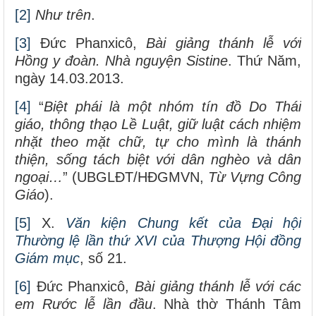
[2]
Như trên
.
[3]
Đức Phanxicô,
Bài giảng thánh lễ với
Hồng y đoàn. Nhà nguyện Sistine
. Thứ Năm,
ngày 14.03.2013.
[4]
“
Biệt phái là một nhóm tín đồ Do Thái
giáo, thông thạo Lề Luật, giữ luật cách nhiệm
nhặt theo mặt chữ, tự cho mình là thánh
thiện, sống tách biệt với dân nghèo và dân
ngoại…
” (UBGLĐT/HĐGMVN,
Từ Vựng Công
Giáo
).
[5]
X.
Văn kiện Chung kết của Đại hội
Thường lệ lần thứ XVI của Thượng Hội đồng
Giám mục
, số 21.
[6]
Đức Phanxicô,
Bài giảng thánh lễ với các
em Rước lễ lần đầu
. Nhà thờ Thánh Tâm