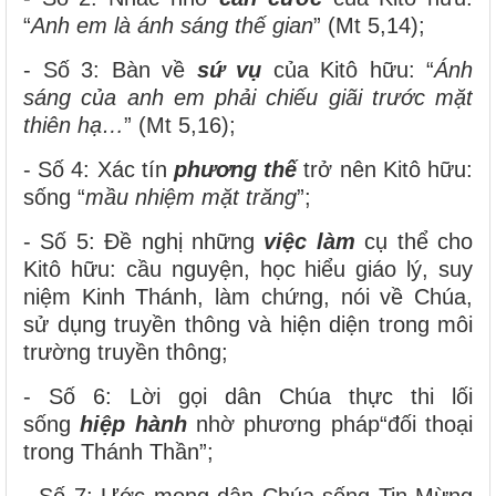
“
Anh em là ánh sáng thế gian
” (Mt 5,14);
- Số 3: Bàn về
sứ vụ
của Kitô hữu: “
Ánh
sáng của anh em phải chiếu giãi trước mặt
thiên hạ…
” (Mt 5,16);
- Số 4: Xác tín
phương thế
trở nên Kitô hữu:
sống “
mầu nhiệm mặt trăng
”;
- Số 5: Đề nghị những
việc làm
cụ thể cho
Kitô hữu: cầu nguyện, học hiểu giáo lý, suy
niệm Kinh Thánh, làm chứng, nói về Chúa,
sử dụng truyền thông và hiện diện trong môi
trường truyền thông;
- Số 6: Lời gọi dân Chúa thực thi lối
sống
hiệp hành
nhờ phương pháp“đối thoại
trong Thánh Thần”;
- Số 7: Ước mong dân Chúa sống Tin Mừng