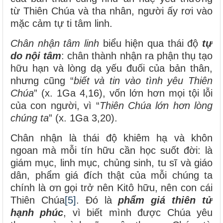
từ Thiên Chúa và tha nhân, người ấy rơi vào
mặc cảm tự ti tâm linh.
Chân nhận tâm linh
biểu hiện qua thái độ
tự
do nội tâm
: chân thành nhận ra phận thụ tạo
hữu hạn và lòng dạ yếu đuối của bản thân,
nhưng cũng “
biết và tin vào tình yêu Thiên
Chúa
” (x. 1Ga 4,16), vốn lớn hơn mọi tội lỗi
của con người, vì “
Thiên Chúa
lớn hơn lòng
chúng ta
” (x. 1Ga 3,20).
Chân nhận là thái độ khiêm hạ và khôn
ngoan mà mỗi tín hữu cần học suốt đời: là
giám mục, linh mục, chủng sinh, tu sĩ và giáo
dân, phẩm giá đích thật của mỗi chúng ta
chính là ơn gọi trở nên Kitô hữu, nên con cái
Thiên Chúa
[5]
. Đó là
phẩm giá thiên tử
hạnh phúc
, vì biết mình được Chúa yêu