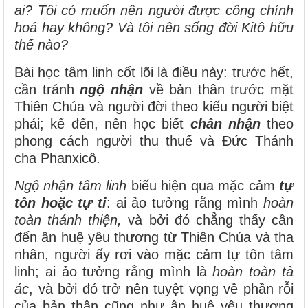
ai? Tôi có muốn nên người được công chính
hoá hay không? Và tôi nên sống đời Kitô hữu
thế nào?
Bài học tâm linh cốt lõi là điều này: trước hết,
cần tránh
ngộ nhận
về bản thân trước mặt
Thiên Chúa và người đời theo kiểu người biệt
phái; kế đến, nên học biết
chân nhận
theo
phong cách người thu thuế và Đức Thánh
cha Phanxicô.
Ngộ nhận
tâm linh
biểu hiện qua mặc cảm
tự
tôn hoặc tự ti
: ai ảo tưởng rằng mình
hoàn
toàn thánh thiện,
và bởi đó chẳng thấy cần
đến ân huệ yêu thương từ Thiên Chúa và tha
nhân, người ấy rơi vào mặc cảm tự tôn tâm
linh; ai ảo tưởng rằng mình là
hoàn toàn tà
ác
, và bởi đó trở nên tuyệt vọng về phần rỗi
của bản thân cũng như ân huệ yêu thương