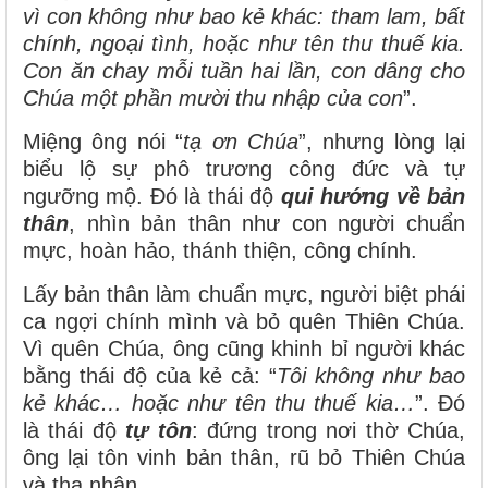
vì con không như bao kẻ khác: tham lam, bất
chính, ngoại tình, hoặc như tên thu thuế kia.
Con ăn chay mỗi tuần hai lần, con dâng cho
Chúa một phần mười thu nhập của con
”.
Miệng ông nói “
tạ ơn Chúa
”, nhưng lòng lại
biểu lộ sự phô trương công đức và tự
ngưỡng mộ. Đó là thái độ
qui hướng về bản
thân
, nhìn bản thân như con người chuẩn
mực, hoàn hảo, thánh thiện, công chính.
Lấy bản thân làm chuẩn mực, người biệt phái
ca ngợi chính mình và bỏ quên Thiên Chúa.
Vì quên Chúa, ông cũng khinh bỉ người khác
bằng thái độ của kẻ cả: “
Tôi không như bao
kẻ khác… hoặc như tên thu thuế kia…
”. Đó
là thái độ
tự tôn
: đứng trong nơi thờ Chúa,
ông lại tôn vinh bản thân, rũ bỏ Thiên Chúa
và tha nhân.