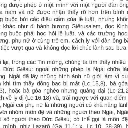
ng được phép ở một mình với một người đàn ông. 
a nam và nữ được nhận thấy rõ hơn trên bình d
g buộc bởi các điều cấm của lề luật, nhưng khôn
ật khác như đi hành hương Giêrusalem, đọc Kin
ng buộc phải học hỏi lề luật, và các trường học
ng, phụ nữ ở cùng trẻ em, cách ly với đàn ông 
 tiệc vượt qua và không đọc lời chúc lành sau bữa
i lại, trong các Tin mừng, chúng ta tìm thấy nhiều
 Đức Giêsu: ngoài những phép lạ Ngài chữa làn
ng, Ngài đã lấy những hình ảnh nữ giới làm ví d
 khi tìm thấy đồng bạc bị mất (Lc 15,8), bà góa 
3), hoặc bà góa nghèo nhưng quảng đại (Lc 21,2)
ch về ly dị (Lc 16,18) và, trái ngược với quan điể
, Ngài coi phụ nữ là những người có khả năng lãn
với nhóm môn đệ và những người theo Ngài, Ngài
 số người theo Đức Giêsu, có thể gọi là môn đệ 
 mình, như Lazarô (Ga 11,1; x. Lc 10, 38-39), 