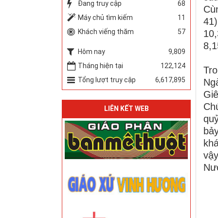
Đang truy cập
68
Cùn
Máy chủ tìm kiếm
11
41)
Khách viếng thăm
57
10,
8,1
Hôm nay
9,809
Tháng hiện tại
122,124
Tro
Tổng lượt truy cập
6,617,895
Ngà
Giê
Chú
LIÊN KẾT WEB
quỷ
bảy
khá
vậy
Nướ