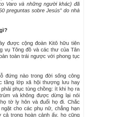
co Varo và những người khác) đã
“50 preguntas sobre Jesús” do nhà
gì?
ày được cộng đoàn Kitô hữu tiên
ng vụ Tông đồ và các thư của Tân
àn toàn trái ngược với phong tục
hỗ đứng nào trong đời sống công
c tầng lớp xã hội thượng lưu hay
ọ phải phục tùng chồng: ít khi họ ra
 trùm và không được dừng lại nói
họ tờ ly hôn và đuổi họ đi. Chắc
 ngặt cho các phụ nữ, chẳng hạn
y cả trong hoàn cảnh ấy, họ cũng