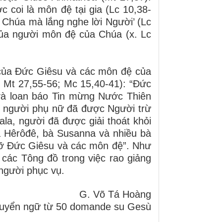
 coi là môn đệ tại gia (Lc 10,38-
n Chúa mà lắng nghe lời Người’ (Lc
 của người môn đệ của Chúa (x. Lc
của Đức Giêsu và các môn đệ của
êm Mt 27,55-56; Mc 15,40-41): “Đức
 và loan báo Tin mừng Nước Thiên
 người phụ nữ đã được Người trừ
la, người đã được giải thoát khỏi
a Hêrôđê, bà Susanna và nhiều bà
đỡ Đức Giêsu và các môn đệ”. Như
các Tông đồ trong việc rao giảng
 người phục vụ.
G. Võ Tá Hoàng
uyển ngữ từ 50 domande su Gesù