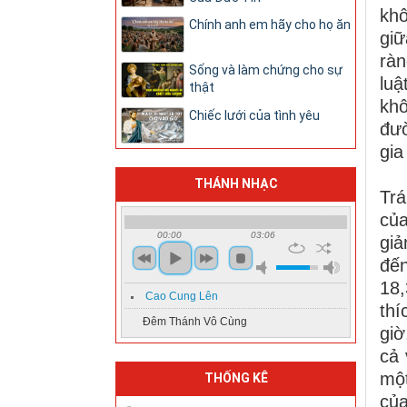
khô
Chính anh em hãy cho họ ăn
giữ
ràn
Sống và làm chứng cho sự
lu
thật
khô
Chiếc lưới của tình yêu
đườ
gia
THÁNH NHẠC
Trá
của
00:00
03:06
giả
đến
18,
Cao Cung Lên
thí
Đêm Thánh Vô Cùng
giờ
cả 
một
THỐNG KÊ
của