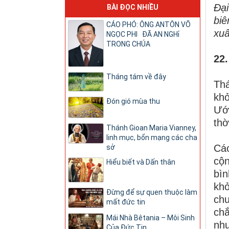
Đại
BÀI ĐỌC NHIỀU
biê
CÁO PHÓ: ÔNG ANTÔN VÕ
xuấ
NGỌC PHI ĐÃ AN NGHỉ
TRONG CHÚA
22
Tháng tám về đây
Th
khở
Đón gió mùa thu
Ước
thờ
Thánh Gioan Maria Vianney,
linh mục, bổn mạng các cha
Các
sở
cộn
Hiểu biết và Dấn thân
bìn
khỏ
Đừng để sự quen thuộc làm
chu
mất đức tin
chắ
Mái Nhà Bêtania – Môi Sinh
như
Của Đức Tin