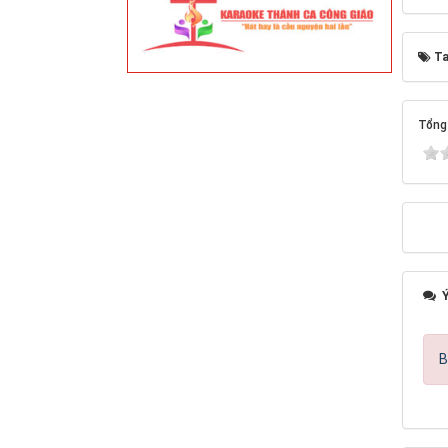
Ta
Tổng 
Ý
B