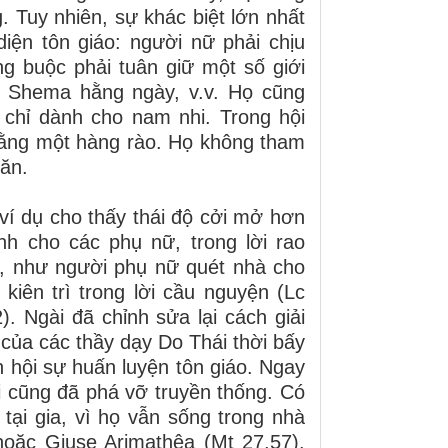
Tuy nhiên, sự khác biệt lớn nhất
iện tôn giáo: người nữ phải chịu
g buộc phải tuân giữ một số giới
h Shema hằng ngày, v.v. Họ cũng
 chỉ dành cho nam nhi. Trong hội
bằng một hàng rào. Họ không tham
 ăn.
 ví dụ cho thấy thái độ cởi mở hơn
h cho các phụ nữ, trong lời rao
ụ, như người phụ nữ quét nhà cho
kiên trì trong lời cầu nguyện (Lc
. Ngài đã chỉnh sửa lại cách giải
m của các thầy dạy Do Thái thời bấy
h hội sự huấn luyện tôn giáo. Ngay
 cũng đã phá vỡ truyền thống. Có
tại gia, vì họ vẫn sống trong nhà
hoặc Giuse Arimathêa (Mt 27,57).