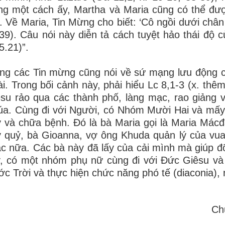
g một cách ấy, Martha và Maria cũng có thể được
. Về Maria, Tin Mừng cho biết: ‘Cô ngồi dưới châ
39). Câu nói này diễn tả cách tuyệt hảo thái độ
5.21)”.
ng các Tin mừng cũng nói về sứ mạng lưu động 
i. Trong bối cảnh này, phải hiểu Lc 8,1-3 (x. th
su rảo qua các thành phố, làng mạc, rao giảng
a. Cùng đi với Người, có Nhóm Mười Hai và mấy
 và chữa bệnh. Đó là bà Maria gọi là Maria Mácđa
 quỷ, bà Gioanna, vợ ông Khuda quản lý của vu
c nữa. Các bà này đã lấy của cải mình mà giúp 
, có một nhóm phụ nữ cùng đi với Đức Giêsu và 
c Trời và thực hiện chức năng phó tế (diaconia),
Ch