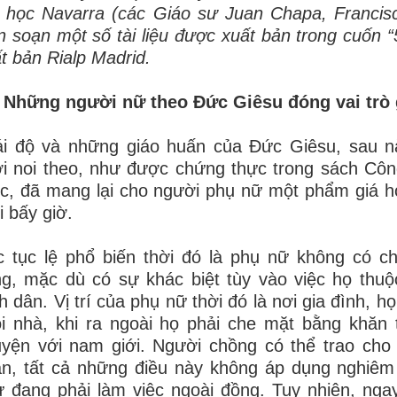
 học Navarra (các Giáo sư Juan Chapa, Francis
n soạn một số tài liệu được xuất bản trong cuốn 
t bản Rialp Madrid.
. Những người nữ theo Đức Giêsu đóng vai trò 
ái độ và những giáo huấn của Đức Giêsu, sau n
i noi theo, như được chứng thực trong sách Cô
, đã mang lại cho người phụ nữ một phẩm giá ho
i bấy giờ.
 tục lệ phổ biến thời đó là phụ nữ không có c
g, mặc dù có sự khác biệt tùy vào việc họ thuộ
h dân. Vị trí của phụ nữ thời đó là nơi gia đình, h
i nhà, khi ra ngoài họ phải che mặt bằng khăn
yện với nam giới. Người chồng có thể trao cho 
n, tất cả những điều này không áp dụng nghiêm
 đang phải làm việc ngoài đồng. Tuy nhiên, nga