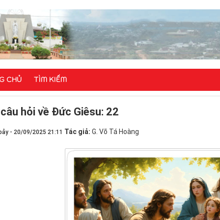
G CHỦ
TÌM KIẾM
 câu hỏi về Đức Giêsu: 22
Tác giả:
G. Võ Tá Hoàng
bảy - 20/09/2025 21:11