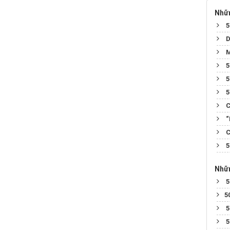
Nhữn
5
D
M
5
5
5
C
“
C
5
Nhữn
5
​​
5
5