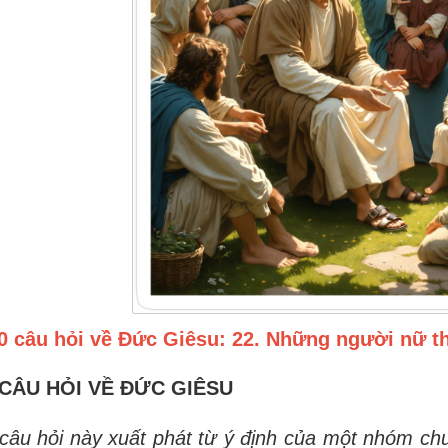
0 câu hỏi về Đức Giêsu: 22. Những người nữ th
 CÂU HỎI VỀ ĐỨC GIÊSU
câu hỏi này xuất phát từ ý định của một nhóm ch