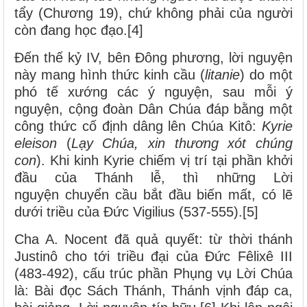
tẩy (Chương 19), chứ không phải của người
còn đang học đạo.[4]
Đến thế kỷ IV, bên Đông phương, lời nguyện
này mang hình thức kinh cầu (
litanie
) do một
phó tế xướng các ý nguyện, sau mỗi ý
nguyện, cộng đoàn Dân Chúa đáp bằng một
công thức cố định dâng lên Chúa Kitô:
Kyrie
eleison
(
Lạy Chúa, xin thương xót chúng
con
). Khi
kinh Kyrie
chiếm vị trí tại phần khởi
đầu của Thánh lễ, thì những Lời
nguyện chuyển cầu bắt đầu biến mất, có lẽ
dưới triều của Đức Vigilius (537-555).[5]
Cha A. Nocent đã quả quyết: từ thời thánh
Justinô cho tới triều đại của Đức Fêlixê III
(483-492), cấu trúc phần Phụng vụ Lời Chúa
là: Bài đọc Sách Thánh, Thánh vịnh đáp ca,