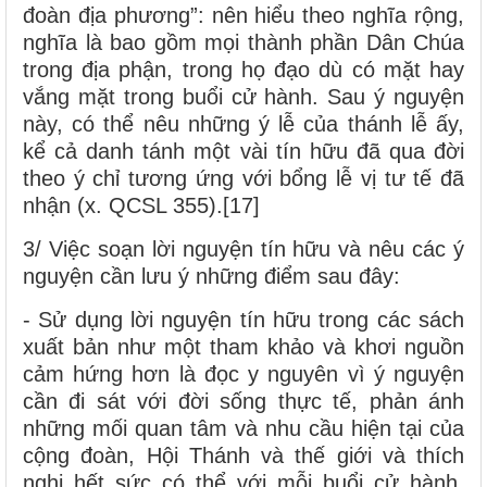
đoàn địa phương”: nên hiểu theo nghĩa rộng,
nghĩa là bao gồm mọi thành phần Dân Chúa
trong địa phận, trong họ đạo dù có mặt hay
vắng mặt trong buổi cử hành. Sau ý nguyện
này, có thể nêu những ý lễ của thánh lễ ấy,
kể cả danh tánh một vài tín hữu đã qua đời
theo ý chỉ tương ứng với bổng lễ vị tư tế đã
nhận (x. QCSL 355).[17]
3/ Việc soạn lời nguyện tín hữu và nêu các ý
nguyện cần lưu ý những điểm sau đây:
- Sử dụng lời nguyện tín hữu trong các sách
xuất bản như một tham khảo và khơi nguồn
cảm hứng hơn là đọc y nguyên vì ý nguyện
cần đi sát với đời sống thực tế, phản ánh
những mối quan tâm và nhu cầu hiện tại của
cộng đoàn, Hội Thánh và thế giới và thích
nghi hết sức có thể với mỗi buổi cử hành.