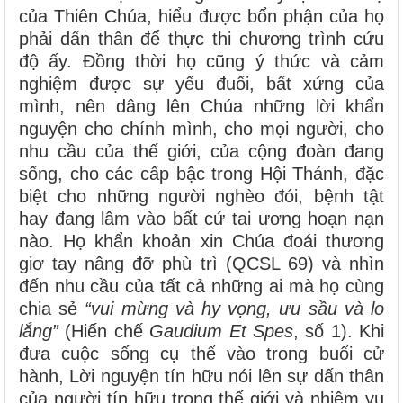
của Thiên Chúa, hiểu được bổn phận của họ
phải dấn thân để thực thi chương trình cứu
độ ấy. Đồng thời họ cũng ý thức và cảm
nghiệm được sự yếu đuối, bất xứng của
mình, nên dâng lên Chúa những lời khẩn
nguyện cho chính mình, cho mọi người, cho
nhu cầu của thế giới, của cộng đoàn đang
sống, cho các cấp bậc trong Hội Thánh, đặc
biệt cho những người nghèo đói, bệnh tật
hay đang lâm vào bất cứ tai ương hoạn nạn
nào. Họ khẩn khoản xin Chúa đoái thương
giơ tay nâng đỡ phù trì (QCSL 69) và nhìn
đến nhu cầu của tất cả những ai mà họ cùng
chia sẻ
“vui mừng và hy vọng, ưu sầu và lo
lắng”
(Hiến chế
Gaudium Et Spes
, số 1). Khi
đưa cuộc sống cụ thể vào trong buổi cử
hành, Lời nguyện tín hữu nói lên sự dấn thân
của người tín hữu trong thế giới và nhiệm vụ