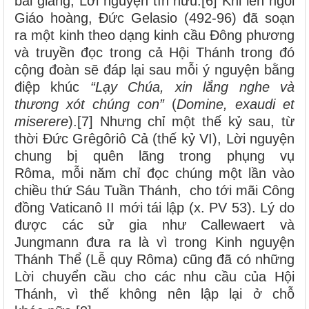
bài giảng, Lời nguyện tín hữu.[6] Khi lên ngôi
Giáo hoàng, Đức Gelasio (492-96) đã soạn
ra một kinh theo dạng kinh cầu Đông phương
và truyền đọc trong cả Hội Thánh trong đó
cộng đoàn sẽ đáp lại sau mỗi ý nguyện bằng
điệp khúc
“Lạy Chúa, xin lắng nghe và
thương xót chúng con”
(
Domine, exaudi et
miserere
).[7] Nhưng chỉ một thế kỷ sau, từ
thời Đức Grêgôriô Cả (thế kỷ VI), Lời nguyện
chung bị quên lãng trong phụng vụ
Rôma, mỗi năm chỉ đọc chúng một lần vào
chiều thứ Sáu Tuần Thánh, cho tới mãi Công
đồng Vaticanô II mới tái lập (x. PV 53). Lý do
được các sử gia như Callewaert và
Jungmann đưa ra là vì trong Kinh nguyện
Thánh Thể (Lễ quy Rôma) cũng đã có những
Lời chuyển cầu cho các nhu cầu của Hội
Thánh, vì thế không nên lập lại ở chỗ