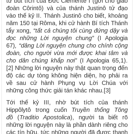
từ bút tích của Đức Clêmentê I (gởi cho giáo
đoàn Côrintô) và của thánh Justinô tử đạo
vào thế kỷ II. Thánh Justinô cho biết, khoảng
năm 150 tại Rôma, khi cử hành Bí tích Thánh
tẩy xong,
“tất cả chúng tôi cùng đứng dậy và
đọc những Lời nguyện chung”
(I Apologia
67)
,
“dâng Lời nguyện chung cho chính cộng
đoàn, cho người vừa mới được khai tâm và
cho dân chúng khắp nơi”
(I Apologia 65,1).
[2] Những lời nguyện này thật quan trọng đến
độ các dự tòng không hiện diện, họ phải ra
về sau cử hành Phụng vụ Lời Chúa với
những công thức giải tán khác nhau.[3]
Tới thế kỷ III, nhờ bút tích của thánh
Hippôlytô trong cuốn
Truyền thống Tông
đồ
(
Traditio Apostolica
), người ta biết rõ
những lời nguyện này là phần dành riêng cho
các tín hữu, tức những người đã được thanh