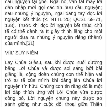
cầu nguyện tại ghế. Ngài nói vắn tắt mấy lời
dẫn nhập mời gọi các tín hữu cầu nguyện;
sau những ý nguyện, ngài dang tay đọc lời
nguyện kết thúc (x. NTTL 20; QCSL 69-71,
138). Trước khi đọc lời nguyện kết thúc, chủ
tế có thể dành ra ít giây thinh lặng cho mỗi
người đưa ra những ý nguyện riêng (thầm)
của mình.[31]
VIII/ SUY NIỆM
Lạy Chúa Giêsu, sau khi được nuôi dưỡng
bằng Lời Chúa và được soi sáng bởi bài
giảng lễ, cộng đoàn chúng con thể hiện vai
trò tư tế của mình khi dâng lên Chúa lời
nguyện tín hữu. Chúng con tin rằng đó là một
lời đáp thích ứng với Lời Chúa vừa được
công bố. Lời nguyện chung này được so
sánh giống như cuộc đối thoại giữa Thiên