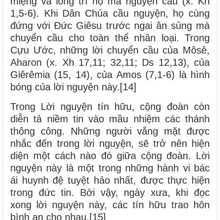
miệng và lòng trí họ mà nguyện cầu (x. Kh
1,5-6). Khi Dân Chúa cầu nguyện, họ cùng
đứng với Đức Giêsu trước ngai ân sủng mà
chuyển cầu cho toàn thể nhân loại. Trong
Cựu Ước, những lời chuyển cầu của Môsê,
Aharon (x. Xh 17,11; 32,11; Ds 12,13), của
Giêrêmia (15, 14), của Amos (7,1-6) là hình
bóng của lời nguyện này.[14]
Trong Lời nguyện tín hữu, cộng đoàn còn
diễn tả niềm tin vào mầu nhiệm các thánh
thông công. Những người vắng mặt được
nhắc đến trong lời nguyện, sẽ trở nên hiện
diện một cách nào đó giữa cộng đoàn. Lời
nguyện này là một trong những hành vi bác
ái huynh đệ tuyệt hảo nhất, được thực hiện
trong đức tin. Bởi vậy, ngày xưa, khi đọc
xong lời nguyện này, các tín hữu trao hôn
bình an cho nhau.[15]