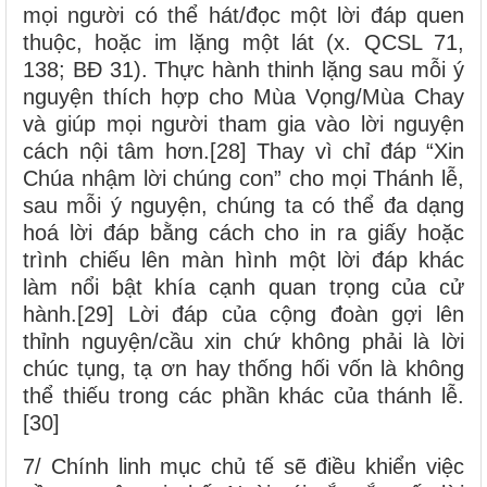
mọi người có thể hát/đọc một lời đáp quen
thuộc, hoặc im lặng một lát (x. QCSL 71,
138; BĐ 31). Thực hành thinh lặng sau mỗi ý
nguyện thích hợp cho Mùa Vọng/Mùa Chay
và giúp mọi người tham gia vào lời nguyện
cách nội tâm hơn.[28] Thay vì chỉ đáp “Xin
Chúa nhậm lời chúng con” cho mọi Thánh lễ,
sau mỗi ý nguyện, chúng ta có thể đa dạng
hoá lời đáp bằng cách cho in ra giấy hoặc
trình chiếu lên màn hình một lời đáp khác
làm nổi bật khía cạnh quan trọng của cử
hành.[29] Lời đáp của cộng đoàn gợi lên
thỉnh nguyện/cầu xin chứ không phải là lời
chúc tụng, tạ ơn hay thống hối vốn là không
thể thiếu trong các phần khác của thánh lễ.
[30]
7/ Chính linh mục chủ tế sẽ điều khiển việc