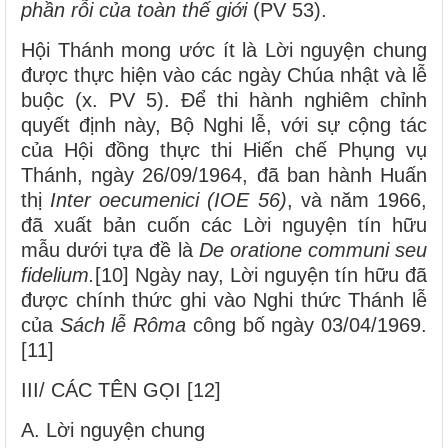
phần rỗi của toàn thế giới
(PV 53).
Hội Thánh mong ước ít là Lời nguyện chung
được thực hiện vào các ngày Chúa nhật và lễ
buộc (x. PV 5). Để thi hành nghiêm chỉnh
quyết định này, Bộ Nghi lễ, với sự cộng tác
của Hội đồng thực thi Hiến chế Phụng vụ
Thánh, ngày 26/09/1964, đã ban hành Huấn
thị
Inter oecumenici (IOE 56)
, và năm 1966,
đã xuất bản cuốn các Lời nguyện tín hữu
mẫu dưới tựa đề là
De oratione communi seu
fidelium.
[10] Ngày nay, Lời nguyện tín hữu đã
được chính thức ghi vào Nghi thức Thánh lễ
của
Sách lễ Rôma
công bố ngày 03/04/1969.
[11]
III/ CÁC TÊN GỌI [12]
A. Lời nguyện chung