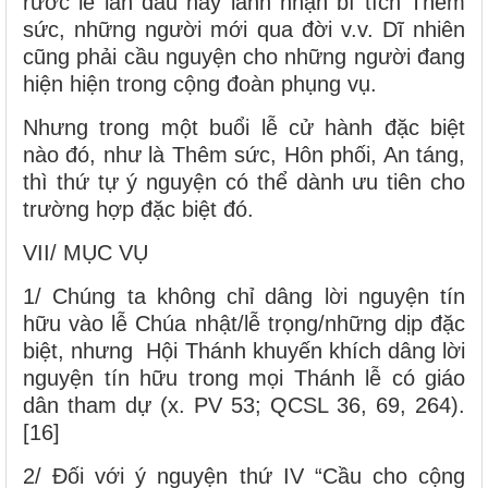
rước lễ lần đầu hay lãnh nhận bí tích Thêm
sức, những người mới qua đời v.v. Dĩ nhiên
cũng phải cầu nguyện cho những người đang
hiện hiện trong cộng đoàn phụng vụ.
Nhưng trong một buổi lễ cử hành đặc biệt
nào đó, như là Thêm sức, Hôn phối, An táng,
thì thứ tự ý nguyện có thể dành ưu tiên cho
trường hợp đặc biệt đó.
VII/ MỤC VỤ
1/ Chúng ta không chỉ dâng lời nguyện tín
hữu vào lễ Chúa nhật/lễ trọng/những dịp đặc
biệt, nhưng Hội Thánh khuyến khích dâng lời
nguyện tín hữu trong mọi Thánh lễ có giáo
dân tham dự (x. PV 53; QCSL 36, 69, 264).
[16]
2/ Đối với ý nguyện thứ IV “Cầu cho cộng