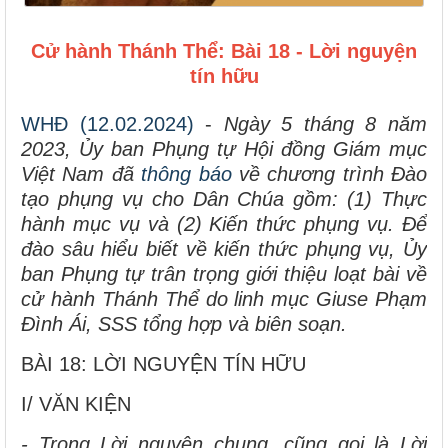
Cử hành Thánh Thể: Bài 18 - Lời nguyện
tín hữu
WHĐ (
12
.0
2
.2024)
-
Ngày 5 tháng 8 năm
2023, Ủy ban Phụng tự Hội đồng Giám mục
Việt Nam đã
thông báo
về chương trình Đào
tạo phụng vụ cho Dân Chúa gồm: (1) Thực
hành mục vụ và (2) Kiến thức phụng vụ. Để
đào sâu hiểu biết về kiến thức phụng vụ, Ủy
ban Phụng tự trân trọng giới thiệu loạt bài về
cử hành Thánh Thể do linh mục Giuse Phạm
Đình Ái, SSS tổng hợp và biên soạn.
BÀI 18: LỜI NGUYỆN TÍN HỮU
I/ VĂN KIỆN
- Trong Lời nguyện chung, cũng gọi là Lời