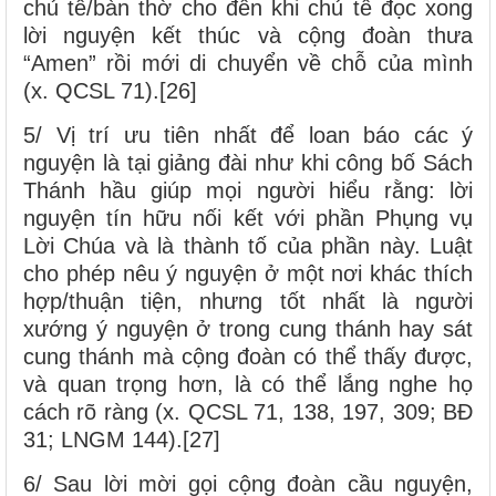
chủ tế/bàn thờ cho đến khi chủ tế đọc xong
lời nguyện kết thúc và cộng đoàn thưa
“Amen” rồi mới di chuyển về chỗ của mình
(x. QCSL 71).[26]
5/ Vị trí ưu tiên nhất để loan báo các ý
nguyện là tại giảng đài như khi công bố Sách
Thánh hầu giúp mọi người hiểu rằng: lời
nguyện tín hữu nối kết với phần Phụng vụ
Lời Chúa và là thành tố của phần này. Luật
cho phép nêu ý nguyện ở một nơi khác thích
hợp/thuận tiện, nhưng tốt nhất là người
xướng ý nguyện ở trong cung thánh hay sát
cung thánh mà cộng đoàn có thể thấy được,
và quan trọng hơn, là có thể lắng nghe họ
cách rõ ràng (x. QCSL 71, 138, 197, 309; BĐ
31; LNGM 144).[27]
6/ Sau lời mời gọi cộng đoàn cầu nguyện,