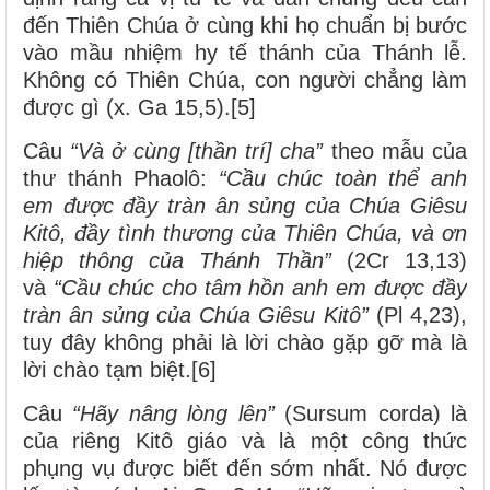
đến Thiên Chúa ở cùng khi họ chuẩn bị bước
vào mầu nhiệm hy tế thánh của Thánh lễ.
Không có Thiên Chúa, con người chẳng làm
được gì (x. Ga 15,5).[5]
Câu
“Và ở cùng
[
thần trí
]
cha”
theo mẫu của
thư thánh Phaolô:
“Cầu chúc toàn thể anh
em được đầy tràn ân sủng của Chúa Giêsu
Kitô, đầy tình thương của Thiên Chúa, và ơn
hiệp thông của Thánh Thần”
(2Cr 13,13)
và
“Cầu chúc cho tâm hồn anh em được đầy
tràn ân sủng của Chúa Giêsu Kitô”
(Pl 4,23),
tuy đây không phải là lời chào gặp gỡ mà là
lời chào tạm biệt.[6]
Câu
“Hãy nâng lòng lên”
(Sursum corda) là
của riêng Kitô giáo và là một công thức
phụng vụ được biết đến sớm nhất. Nó được