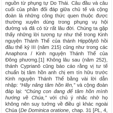
nguồn từ phụng tự Do Thái. Câu đầu và câu
cuối của phần đối đáp giữa chủ tế và cộng
đoàn là những công thức quen thuộc được
thường xuyên dùng trong phụng vụ hội
đường và đã có từ rất lâu đời. Chúng ta gặp
thấy những lời tương tự như thế trong Kinh
nguyện Thánh Thể của thánh Hippôlytô hồi
đầu thế kỷ III (năm 215) cũng như trong các
Anaphora / Kinh nguyện Thánh Thể của
Đông phương.[1] Không lâu sau (năm 252),
thánh Cyprianô cũng báo cáo rằng vị tư tế
chuẩn bị tâm hồn anh chị em tín hữu trước
Kinh nguyện Thánh Thể bằng vài lời dẫn
nhập:
“Hãy nâng tâm hồn lên,”
và cộng đoàn
đáp lại:
“Chúng con đang để tâm hồn mình
hướng về Chúa,”
với chủ ý nhắc nhở họ
không nên suy tưởng về điều gì khác ngoài
Chúa (
De Dominica oratione
, chap. 31 [
PL
, 4,