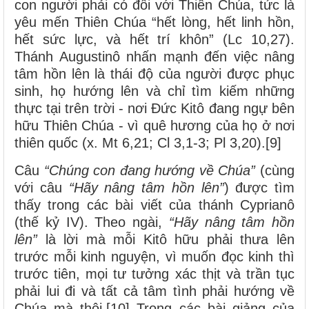
con người phải có đối với Thiên Chúa, tức là
yêu mến Thiên Chúa “hết lòng, hết linh hồn,
hết sức lực, và hết trí khôn” (Lc 10,27).
Thánh Augustinô nhấn mạnh đến việc nâng
tâm hồn lên là thái độ của người được phục
sinh, họ hướng lên và chỉ tìm kiếm những
thực tại trên trời - nơi Đức Kitô đang ngự bên
hữu Thiên Chúa - vì quê hương của họ ở nơi
thiên quốc (x. Mt 6,21; Cl 3,1-3; Pl 3,20).[9]
Câu
“Chúng con đang hướng về Chúa”
(cùng
với câu
“Hãy nâng tâm hồn lên”
) được tìm
thấy trong các bài viết của thánh Cyprianô
(thế kỷ IV). Theo ngài,
“Hãy nâng tâm hồn
lên”
là lời mà mỗi Kitô hữu phải thưa lên
trước mỗi kinh nguyện, vì muốn đọc kinh thì
trước tiên, mọi tư tưởng xác thịt và trần tục
phải lui đi và tất cả tâm tình phải hướng về
Chúa mà thôi.[10] Trong các bài giảng của