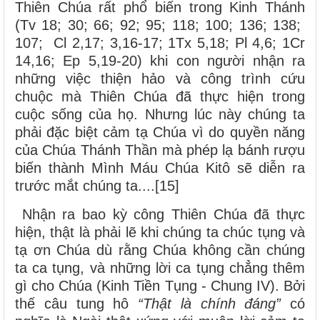
Thiên Chúa rất phổ biến trong Kinh Thánh
(Tv 18; 30; 66; 92; 95; 118; 100; 136; 138;
107; Cl 2,17; 3,16-17; 1Tx 5,18; Pl 4,6; 1Cr
14,16; Ep 5,19-20) khi con người nhận ra
những việc thiện hảo và công trình cứu
chuộc mà Thiên Chúa đã thực hiện trong
cuộc sống của họ. Nhưng lúc này chúng ta
phải đặc biệt cảm tạ Chúa vì do quyền năng
của Chúa Thánh Thần mà phép lạ bánh rượu
biến thành Mình Máu Chúa Kitô sẽ diễn ra
trước mắt chúng ta....[15]
Nhận ra bao kỳ công Thiên Chúa đã thực
hiện, thật là phải lẽ khi chúng ta chúc tụng và
tạ ơn Chúa dù rằng Chúa không cần chúng
ta ca tụng, và những lời ca tụng chẳng thêm
gì cho Chúa (Kinh Tiền Tụng - Chung IV). Bởi
thế câu tung hô
“Thật là chính đáng”
có