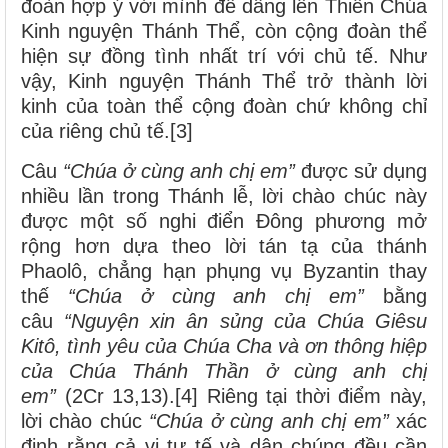
đoàn hợp ý với mình để dâng lên Thiên Chúa
Kinh nguyện Thánh Thể, còn cộng đoàn thể
hiện sự đồng tình nhất trí với chủ tế. Như
vậy, Kinh nguyện Thánh Thể trở thành lời
kinh của toàn thể cộng đoàn chứ không chỉ
của riêng chủ tế.[3]
Câu
“Chúa ở cùng anh chị em”
được sử dụng
nhiều lần trong Thánh lễ, lời chào chúc này
được một số nghi điển Đông phương mở
rộng hơn dựa theo lời tán tạ của thánh
Phaolô, chẳng hạn phụng vụ Byzantin thay
thế
“Chúa ở cùng anh chị em”
bằng
câu
“Nguyện xin ân sủng của Chúa Giêsu
Kitô, tình yêu của Chúa Cha và ơn thông hiệp
của Chúa Thánh Thần ở cùng anh chị
em”
(2Cr 13,13).[4] Riêng tại thời điểm này,
lời chào chúc
“Chúa ở cùng anh chị em”
xác
định rằng cả vị tư tế và dân chúng đều cần