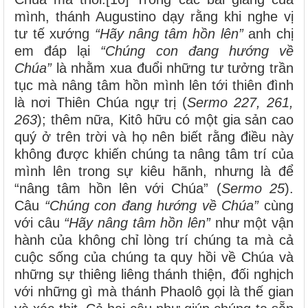
mình, thánh Augustino dạy rằng khi nghe vị
tư tế xướng
“Hãy nâng tâm hồn lên”
anh chị
em đáp lại
“Chúng con đang hướng về
Chúa”
là nhằm xua đuổi những tư tưởng trần
tục mà nâng tâm hồn mình lên tới thiên đình
là nơi Thiên Chúa ngự trị (
Sermo
227, 261,
263
); thêm nữa, Kitô hữu có một gia sản cao
quý ở trên trời và họ nên biết rằng điều này
không được khiến chúng ta nâng tâm trí của
mình lên trong sự kiêu hãnh, nhưng là để
“nâng tâm hồn lên với Chúa” (
Sermo
25
).
Câu
“Chúng con đang hướng về Chúa”
cùng
với câu
“Hãy nâng tâm hồn lên”
như một vận
hành của không chỉ lòng trí chúng ta mà cả
cuộc sống của chúng ta quy hồi về Chúa và
những sự thiêng liêng thánh thiện, đối nghịch
với những gì mà thánh Phaolô gọi là thế gian