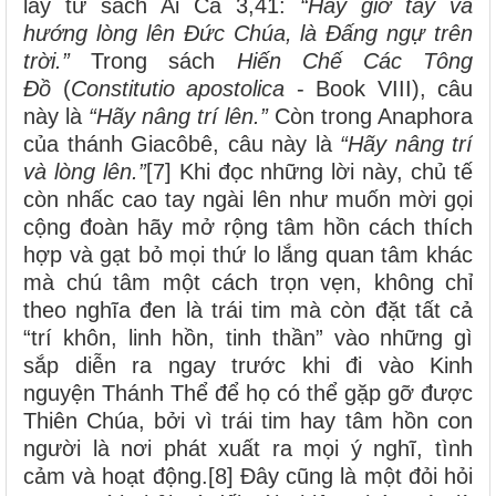
lấy từ sách Ai Ca 3,41:
“Hãy giơ tay và
hướng lòng lên Đức Chúa, là Đấng ngự trên
trời.”
Trong sách
Hiến Chế Các Tông
Đồ
(
Constitutio apostolica
- Book VIII), câu
này là
“Hãy nâng trí lên.”
Còn trong Anaphora
của thánh Giacôbê, câu này là
“Hãy nâng trí
và lòng lên.”
[7] Khi đọc những lời này, chủ tế
còn nhấc cao tay ngài lên như muốn mời gọi
cộng đoàn hãy mở rộng tâm hồn cách thích
hợp và gạt bỏ mọi thứ lo lắng quan tâm khác
mà chú tâm một cách trọn vẹn, không chỉ
theo nghĩa đen là trái tim mà còn đặt tất cả
“trí khôn, linh hồn, tinh thần” vào những gì
sắp diễn ra ngay trước khi đi vào Kinh
nguyện Thánh Thể để họ có thể gặp gỡ được
Thiên Chúa, bởi vì trái tim hay tâm hồn con
người là nơi phát xuất ra mọi ý nghĩ, tình
cảm và hoạt động.[8] Đây cũng là một đỏi hỏi