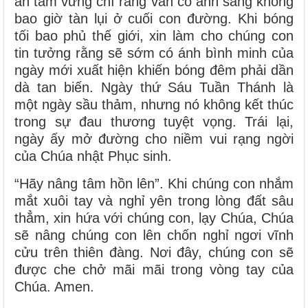
an tâm vững chí rằng vẫn có ánh sáng không
bao giờ tàn lụi ở cuối con đường. Khi bóng
tối bao phủ thế giới, xin làm cho chúng con
tin tưởng rằng sẽ sớm có ánh bình minh của
ngày mới xuất hiện khiến bóng đêm phải dần
dà tan biến. Ngày thứ Sáu Tuần Thánh là
một ngày sầu thảm, nhưng nó không kết thúc
trong sự đau thương tuyệt vọng. Trái lại,
ngày ấy mở đường cho niềm vui rạng ngời
của Chúa nhật Phục sinh.
“Hãy nâng tâm hồn lên”. Khi chúng con nhắm
mắt xuôi tay và nghỉ yên trong lòng đất sâu
thẳm, xin hứa với chúng con, lạy Chúa, Chúa
sẽ nâng chúng con lên chốn nghỉ ngơi vĩnh
cửu trên thiên đàng. Nơi đây, chúng con sẽ
được che chở mãi mãi trong vòng tay của
Chúa. Amen.