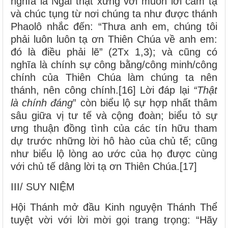
nghĩa là Ngài thật xứng với muôn lời cảm tạ
và chúc tụng từ nơi chúng ta như được thánh
Phaolô nhắc đến: “Thưa anh em, chúng tôi
phải luôn luôn tạ ơn Thiên Chúa về anh em:
đó là điều phải lẽ” (2Tx 1,3); và cũng có
nghĩa là chính sự công bằng/công minh/công
chính của Thiên Chúa làm chúng ta nên
thánh, nên công chính.[16] Lời đáp lại
“Thật
là chính đáng
” còn biểu lộ sự hợp nhất thâm
sâu giữa vị tư tế và cộng đoàn; biểu tỏ sự
ưng thuận đồng tình của các tín hữu tham
dự trước những lời hô hào của chủ tế; cũng
như biểu lộ lòng ao ước của họ được cùng
với chủ tế dâng lời tạ ơn Thiên Chúa.[17]
III/ SUY NIỆM
Hội Thánh mở đầu Kinh nguyện Thánh Thể
tuyệt vời với lời mời gọi trang trọng: “Hãy