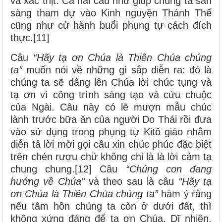
và xác thịt. Cả hai câu như giúp chúng ta sẵn
sàng tham dự vào Kinh nguyện Thánh Thể
cũng như cử hành buổi phụng tự cách đích
thực.[11]
Câu
“Hãy tạ ơn Chúa là Thiên Chúa chúng
ta”
muốn nói về những gì sắp diễn ra: đó là
chúng ta sẽ dâng lên Chúa lời chúc tụng và
tạ ơn vì công trình sáng tạo và cứu chuộc
của Ngài. Câu này có lẽ mượn mẫu chúc
lành trước bữa ăn của người Do Thái rồi đưa
vào sử dụng trong phụng tự Kitô giáo nhằm
diễn tả lời mời gọi cầu xin chúc phúc đặc biệt
trên chén rượu chứ không chỉ là là lời cảm tạ
chung chung.[12] Câu
“Chúng con đang
hướng về Chúa”
và theo sau là câu
“Hãy tạ
ơn Chúa là Thiên Chúa chúng ta”
hàm ý rằng
nếu tâm hồn chúng ta còn ở dưới đất, thì
không xứng đáng để tạ ơn Chúa. Dĩ nhiên,