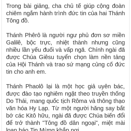
Trong bài giảng, cha chủ tế giúp cộng đoàn
chiêm ngắm hành trình đức tin của hai Thánh
Tông đồ.
Thánh Phêrô là người ngư phủ đơn sơ miền
Galilê, bộc trực, nhiệt thành nhưng cũng
nhiều lần yếu đuối và vấp ngã. Chính ngài đã
được Chúa Giêsu tuyển chọn làm nền tảng
của Hội Thánh và trao sứ mạng củng cố đức
tin cho anh em.
Thánh Phaolô lại là một học giả uyên bác,
được đào tạo nghiêm ngặt theo truyền thống
Do Thái, mang quốc tịch Rôma và thông thạo
văn hóa Hy Lạp. Từ một người hăng say bắt
bớ các Kitô hữu, ngài đã được Chúa biến đổi
để trở thành "Tông đồ dân ngoại", miệt mài
loan báo Tin Mừng khắp nơi.