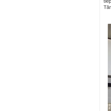
tiế
Tân