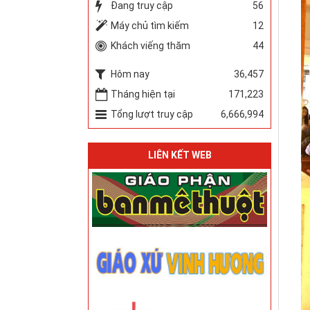
Đang truy cập
56
Máy chủ tìm kiếm
12
Khách viếng thăm
44
Hôm nay
36,457
Tháng hiện tại
171,223
Tổng lượt truy cập
6,666,994
LIÊN KẾT WEB