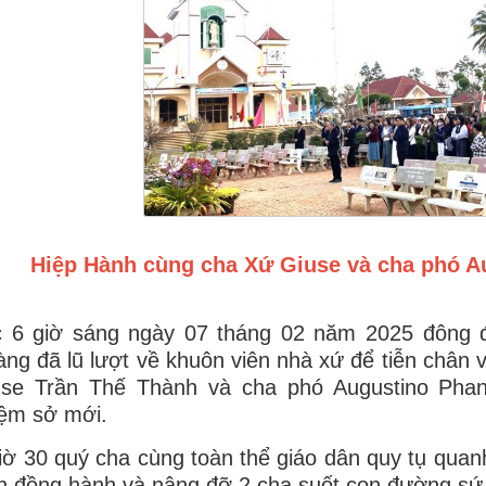
Hiệp Hành cùng cha Xứ Giuse và cha phó A
c 6 giờ sáng ngày 07 tháng 02 năm 2025 đông đ
ng đã lũ lượt về khuôn viên nhà xứ để tiễn chân 
use Trần Thế Thành và cha phó Augustino Pha
ệm sở mới.
iờ 30 quý cha cùng toàn thể giáo dân quy tụ quan
n đồng hành và nâng đỡ 2 cha suốt con đường sứ v