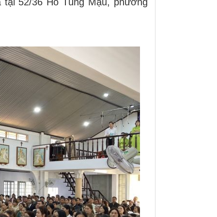
ĩa tại 52/36 Hồ Tùng Mậu, phường