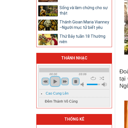
Sống và làm chứng cho sự
thật
Thánh Gioan Maria Vianney
–Người mục tử biết yêu
Thứ Bảy tuần 18 Thường
niên
THÁNH NHẠC
Đoà
00:00
03:06
tại
Ngô
Cao Cung Lên
Đêm Thánh Vô Cùng
THỐNG KÊ