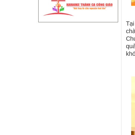
Tại
ch
Chư
quả
kh