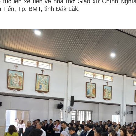
p tục lên xe tiến về nhà thờ Giáo xứ Chính Ngh
 Tiến, Tp. BMT, tỉnh Đăk Lăk.