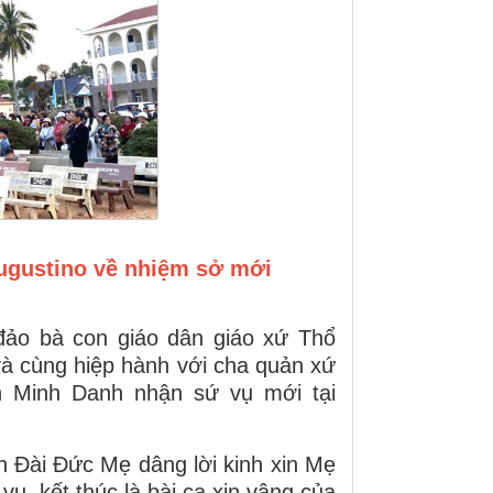
ugustino về nhiệm sở mới
ảo bà con giáo dân giáo xứ Thổ
và cùng hiệp hành với cha quản xứ
n Minh Danh nhận sứ vụ mới tại
h Đài Đức Mẹ dâng lời kinh xin Mẹ
ụ, kết thúc là bài ca xin vâng của