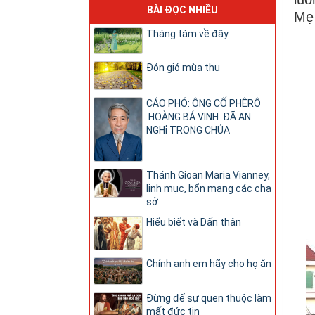
BÀI ĐỌC NHIỀU
Mẹ 
Tháng tám về đây
Đón gió mùa thu
CÁO PHÓ: ÔNG CỐ PHÊRÔ
HOÀNG BÁ VINH ĐÃ AN
NGHỉ TRONG CHÚA
Thánh Gioan Maria Vianney,
linh mục, bổn mạng các cha
sở
Hiểu biết và Dấn thân
Chính anh em hãy cho họ ăn
Đừng để sự quen thuộc làm
mất đức tin