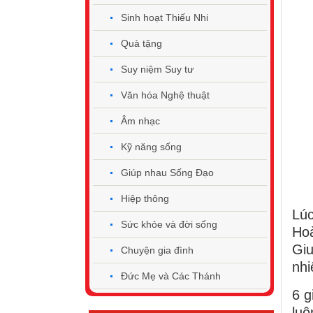
Sinh hoạt Thiếu Nhi
Quà tặng
Suy niệm Suy tư
Văn hóa Nghệ thuật
Âm nhạc
Kỹ năng sống
Giúp nhau Sống Đạo
Hiệp thông
Lú
Sức khỏe và đời sống
Hoà
Gi
Chuyện gia đình
nhi
Đức Mẹ và Các Thánh
6 g
luô