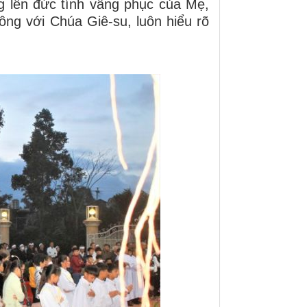
g lên đức tính vâng phục của Mẹ,
ông với Chúa Giê-su, luôn hiểu rõ