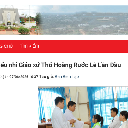
G CHỦ
TÌM KIẾM
iếu nhi Giáo xứ Thổ Hoàng Rước Lễ Lần Đầu
Tác giả:
Ban Biên Tập
nhật - 07/06/2026 10:37