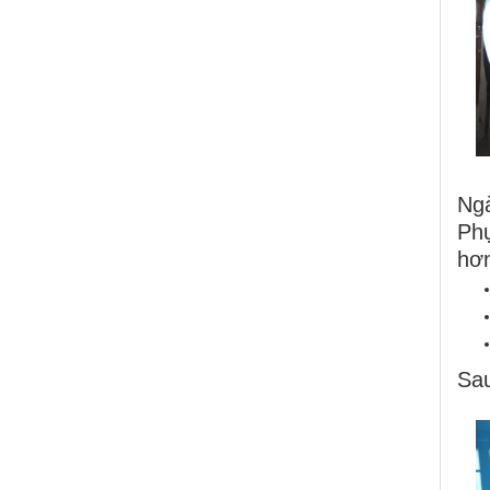
Ng
Phụ
hơn
Sau