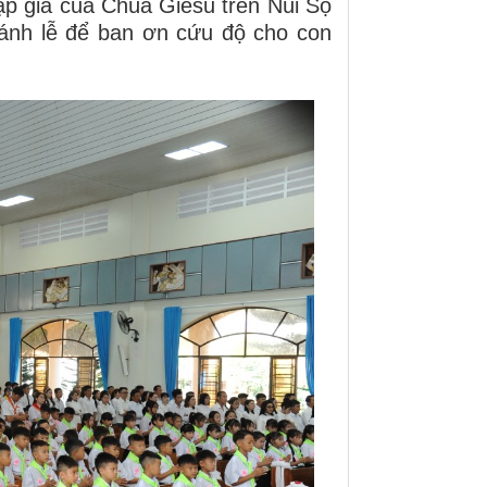
p giá của Chúa Giêsu trên Núi Sọ
ánh lễ để ban ơn cứu độ cho con