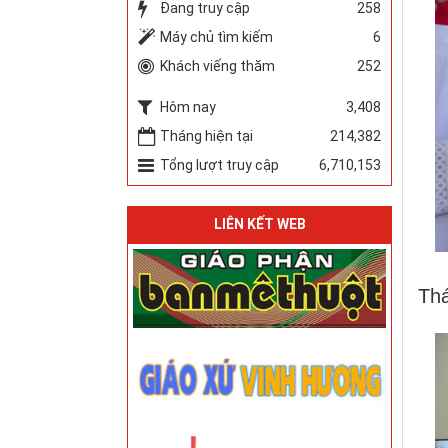
Đang truy cập
258
Máy chủ tìm kiếm
6
Khách viếng thăm
252
Hôm nay
3,408
Tháng hiện tại
214,382
Tổng lượt truy cập
6,710,153
LIÊN KẾT WEB
Thá