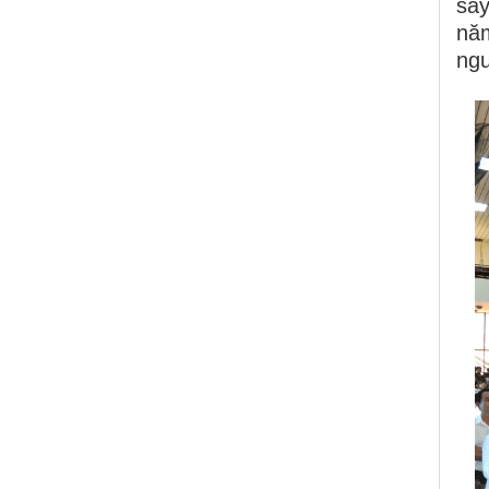
say
năm
ngư