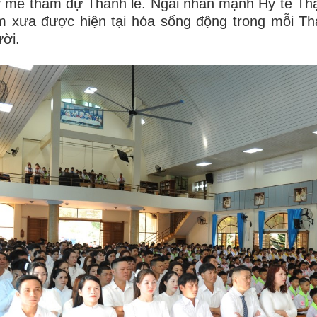
 mê tham dự Thánh lễ. Ngài nhấn mạnh Hy tế Thậ
 xưa được hiện tại hóa sống động trong mỗi Th
ời.