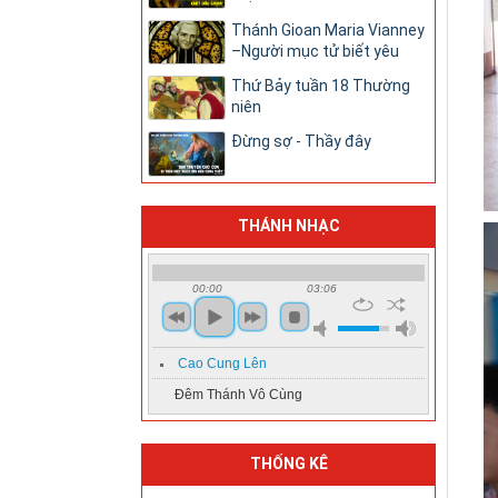
Thánh Gioan Maria Vianney
–Người mục tử biết yêu
Thứ Bảy tuần 18 Thường
niên
Đừng sợ - Thầy đây
THÁNH NHẠC
00:00
03:06
Cao Cung Lên
Đêm Thánh Vô Cùng
THỐNG KÊ