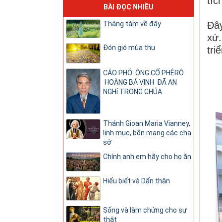
tíc
BÀI ĐỌC NHIỀU
Đây
Tháng tám về đây
xứ.
Đón gió mùa thu
tri
CÁO PHÓ: ÔNG CỐ PHÊRÔ
HOÀNG BÁ VINH ĐÃ AN
NGHỉ TRONG CHÚA
Thánh Gioan Maria Vianney,
linh mục, bổn mạng các cha
sở
Chính anh em hãy cho họ ăn
Hiểu biết và Dấn thân
Sống và làm chứng cho sự
thật