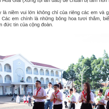
h Hòa Giải (Xưng tội lần đầu) để chuẩn bị tâm hồn
 là niềm vui lớn không chỉ của riêng các em và g
 Các em chính là những bông hoa tươi thắm, bi
ển đức tin của cộng đoàn.