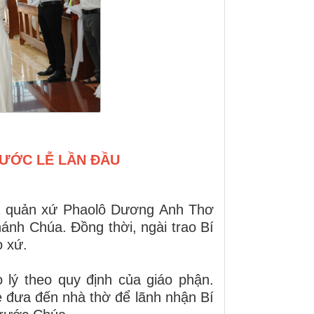
RƯỚC LỄ LẦN ĐẦU
a quản xứ Phaolô Dương Anh Thơ
ánh Chúa. Đồng thời, ngài trao Bí
o xứ.
 lý theo quy định của giáo phận.
 đưa đến nhà thờ để lãnh nhận Bí