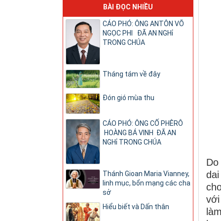
BÀI ĐỌC NHIỀU
CÁO PHÓ: ÔNG ANTÔN VÕ
NGỌC PHI ĐÃ AN NGHỉ
TRONG CHÚA
Tháng tám về đây
Đón gió mùa thu
CÁO PHÓ: ÔNG CỐ PHÊRÔ
HOÀNG BÁ VINH ĐÃ AN
NGHỉ TRONG CHÚA
Do 
dai
Thánh Gioan Maria Vianney,
linh mục, bổn mạng các cha
cho
sở
với
Hiểu biết và Dấn thân
làm