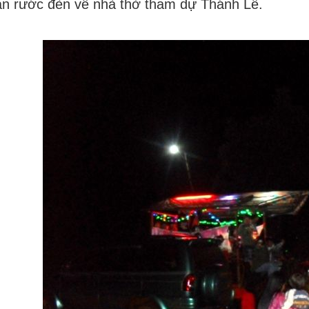
n rước đèn về nhà thờ tham dự Thánh Lễ.