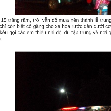
 15 trăng rằm, trời vẫn đổ mưa nên thánh lễ trun
chỉ còn biết cố gắng cho xe hoa rước đèn dưới 
kêu gọi các em thiếu nhi đội dù tập trung về nơi
.