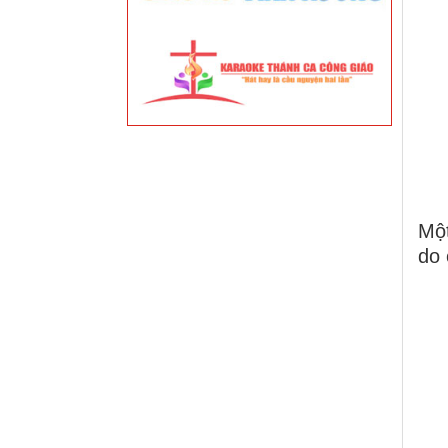
Một
do 