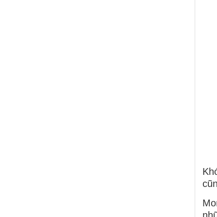
Kh
cũn
Mon
nhữ