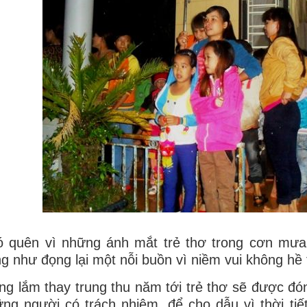
ó quên vì những ánh mắt trẻ thơ trong cơn mưa
g như đọng lại một nỗi buồn vì niềm vui không hề 
g lắm thay trung thu năm tới trẻ thơ sẽ được đó
ng người có trách nhiệm, để cho dẫu vì thời tiế