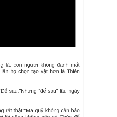
êng là: con người không đánh mất
 lần họ chọn tạo vật hơn là Thiên
 “Để sau.”Nhưng “để sau” lâu ngày
ng rất thật:“Ma quỷ không cần bảo
ới lối sống không cần có Chúa để