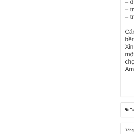
– d
– t
– t
Cám
bền
Xin
một
chọ
Am
Ta
Tổng 