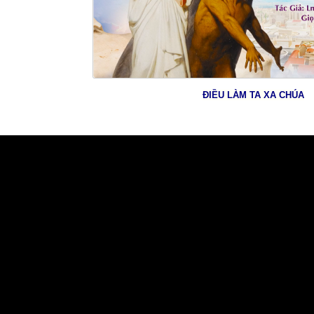
ĐIỀU LÀM TA XA CHÚA