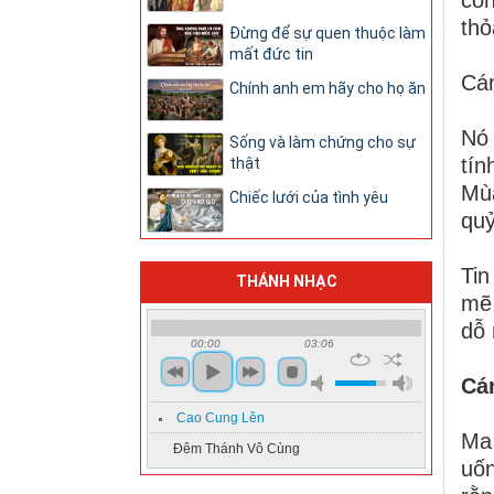
thỏ
Đừng để sự quen thuộc làm
mất đức tin
Cám
Chính anh em hãy cho họ ăn
Nó 
Sống và làm chứng cho sự
tín
thật
Mù
Chiếc lưới của tình yêu
quỷ
Tin
THÁNH NHẠC
mẽ,
dỗ 
00:00
03:06
Cá
Cao Cung Lên
Ma 
Đêm Thánh Vô Cùng
uốn