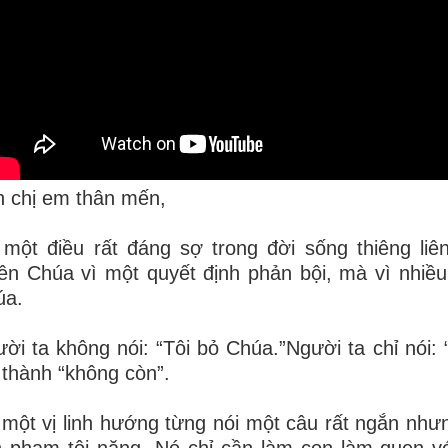
 chị em thân mến,
một điều rất đáng sợ trong đời sống thiêng li
ên Chúa vì một quyết định phản bội, mà vì nhiều
úa.
ời ta không nói: “Tôi bỏ Chúa.”Người ta chỉ nói:
 thành “không còn”.
một vị linh hướng từng nói một câu rất ngắn như
 phạm tội nặng. Nó chỉ cần làm con làm quen v