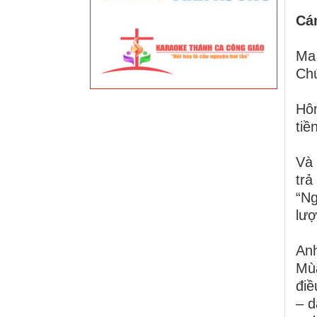
Cá
Ma 
Chú
Hôm
tiề
Và 
trả
“N
lượ
Anh
Mùa
điề
– d