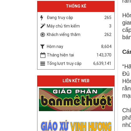
rằn
THỐNG KÊ
Hôm
Đang truy cập
265
gia
Máy chủ tìm kiếm
3
cấp
Khách viếng thăm
262
bán
Hôm nay
8,604
Cám
Tháng hiện tại
143,370
Tổng lượt truy cập
6,639,141
“Hã
Đủ 
Hôm
LIÊN KẾT WEB
rằ
mạn
Chí
phả
nhữ