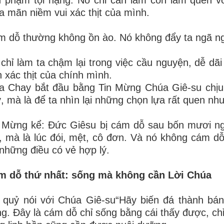
a mãn niềm vui xác thịt của mình.
 dỗ thường không ồn ào. Nó không đẩy ta ngã n
chỉ làm ta chậm lại trong việc cầu nguyện, dễ dã
h xác thịt của chính mình.
a Chay bắt đầu bằng Tin Mừng Chúa Giê-su chịu
, mà là để ta nhìn lại những chọn lựa rất quen nh
 Mừng kể: Đức Giêsu bị cám dỗ sau bốn mươi ng
 mà là lúc đói, mệt, cô đơn. Và nó không cám d
những điều có vẻ hợp lý.
m dỗ thứ nhất: sống mà không cần Lời Chúa
quỷ nói với Chúa Giê-su“Hãy biến đá thành bán
g. Đây là cám dỗ chỉ sống bằng cái thấy được, chỉ 