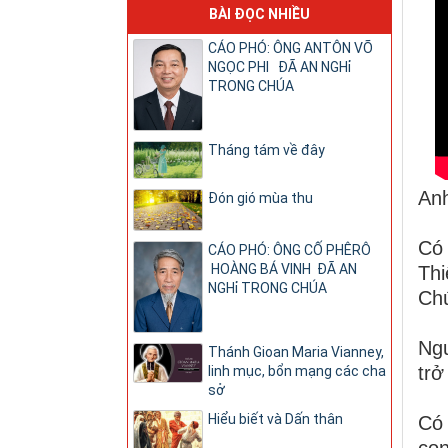
BÀI ĐỌC NHIỀU
CÁO PHÓ: ÔNG ANTÔN VÕ
NGỌC PHI ĐÃ AN NGHỉ
TRONG CHÚA
Tháng tám về đây
Anh
Đón gió mùa thu
Có 
CÁO PHÓ: ÔNG CỐ PHÊRÔ
HOÀNG BÁ VINH ĐÃ AN
Thi
NGHỉ TRONG CHÚA
Ch
Ngư
Thánh Gioan Maria Vianney,
trở
linh mục, bổn mạng các cha
sở
Hiểu biết và Dấn thân
Có 
con