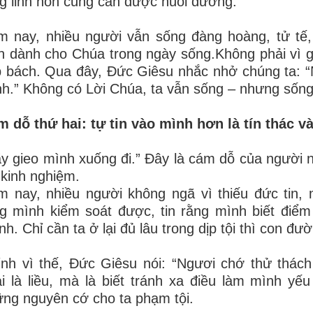
g linh hồn cũng cần được nuôi dưỡng.
 nay, nhiều người vẫn sống đàng hoàng, tử tế,
n dành cho Chúa trong ngày sống.Không phải vì 
 bách. Qua đây, Đức Giêsu nhắc nhở chúng ta: 
h.” Không có Lời Chúa, ta vẫn sống – nhưng sống
 dỗ thứ hai: tự tin vào mình hơn là tín thác v
y gieo mình xuống đi.” Đây là cám dỗ của người 
kinh nghiệm.
 nay, nhiều người không ngã vì thiếu đức tin, m
ng mình kiểm soát được, tin rằng mình biết đi
h. Chỉ cần ta ở lại đủ lâu trong dịp tội thì con đư
nh vì thế, Đức Giêsu nói: “Ngươi chớ thử thách
i là liều, mà là biết tránh xa điều làm mình yếu
ng nguyên cớ cho ta phạm tội.