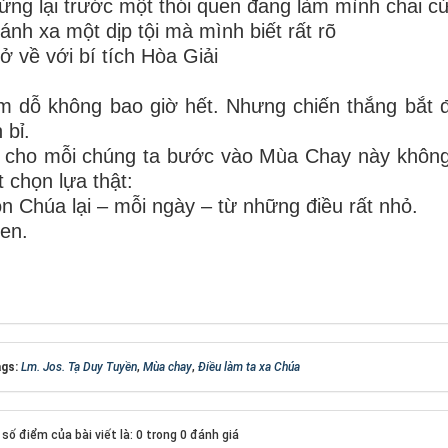
ừng lại trước một thói quen đang làm mình chai 
ránh xa một dịp tội mà mình biết rất rõ
rở về với bí tích Hòa Giải
 dỗ không bao giờ hết. Nhưng chiến thắng bắt 
 bỉ.
 cho mỗi chúng ta bước vào Mùa Chay này không
 chọn lựa thật:
n Chúa lại – mỗi ngày – từ những điều rất nhỏ.
en.
gs:
Lm. Jos. Tạ Duy Tuyền
,
Mùa chay
,
Điều làm ta xa Chúa
số điểm của bài viết là: 0 trong 0 đánh giá