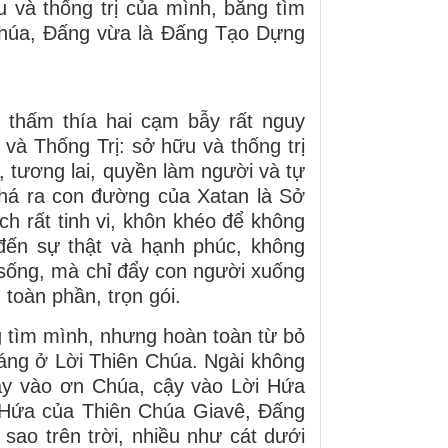
 và thống trị của mình, bằng tìm
 Chúa, Đấng vừa là Đấng Tạo Dựng
 thấm thía hai cạm bẫy rất nguy
 và Thống Trị: sở hữu và thống trị
i, tương lai, quyền làm người và tự
há ra con đường của Xatan là Sở
h rất tinh vi, khôn khéo để không
đến sự thật và hạnh phúc, không
i sống, mà chỉ đẩy con người xuống
 toàn phần, trọn gói.
 tìm mình, nhưng hoàn toàn từ bỏ
sáng ở Lời Thiên Chúa. Ngài không
ậy vào ơn Chúa, cậy vào Lời Hứa
 Hứa của Thiên Chúa Giavê, Đấng
ao trên trời, nhiều như cát dưới