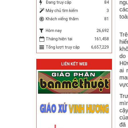
ngu
Đang truy cập
84
các
Máy chủ tìm kiếm
3
toà
Khách viếng thăm
81
Hôm nay
26,692
Tr
Tháng hiện tại
161,458
hiể
Tổng lượt truy cập
6,657,229
khô
do
Hữu
LIÊN KẾT WEB
ai
man
vực
Trư
mìn
cậ
củ
đã 