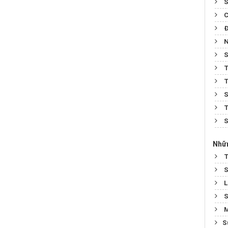
S
C
Đ
N
S
T
T
S
T
S
Nhữn
T
S
L
S
M
​