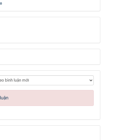
an
 luận