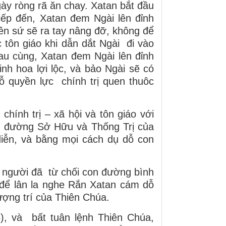
gày ròng rã ăn chay. Xatan bắt đầu
iếp đến, Xatan đem Ngài lên đỉnh
ên sứ sẽ ra tay nâng đỡ, không để
 tôn giáo khi dẫn dắt Ngài đi vào
au cùng, Xatan đem Ngài lên đỉnh
inh hoa lợi lộc, và bảo Ngài sẽ có
ỗ quyền lực chính trị quen thuôc
chính trị – xã hội và tôn giáo với
n đường Sở Hữu và Thống Trị của
diễn, và bằng mọi cách dụ dỗ con
i người đã từ chối con đường bình
để lân la nghe Rắn Xatan cám dỗ
ợng trí của Thiên Chúa.
5), và bất tuân lệnh Thiên Chúa,