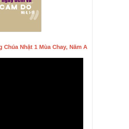
 Chúa Nhật 1 Mùa Chay, Năm A