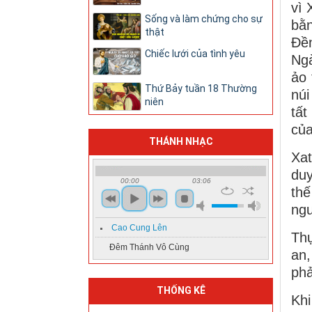
vì 
Sống và làm chứng cho sự
bằn
thật
Đền
Chiếc lưới của tình yêu
Ngà
ảo 
Thứ Bảy tuần 18 Thường
núi
niên
tất
của
THÁNH NHẠC
Xat
duy
00:00
03:06
thế
ngư
Cao Cung Lên
Thự
Đêm Thánh Vô Cùng
an
phả
THỐNG KÊ
Khi