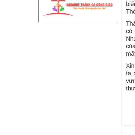
biể
Thố
Thá
có 
Như
của
mấy
Xi
ta 
vữ
thự