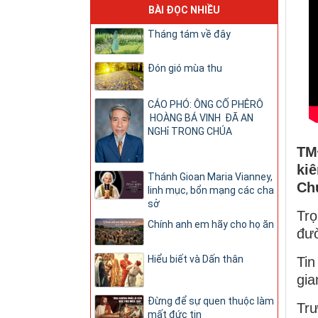
BÀI ĐỌC NHIỀU
Tháng tám về đây
Đón gió mùa thu
CÁO PHÓ: ÔNG CỐ PHÊRÔ
HOÀNG BÁ VINH ĐÃ AN
NGHỉ TRONG CHÚA
TM
ki
Thánh Gioan Maria Vianney,
Ch
linh mục, bổn mạng các cha
sở
Trọ
Chính anh em hãy cho họ ăn
đườ
Hiểu biết và Dấn thân
Tin
gia
Đừng để sự quen thuộc làm
Trư
mất đức tin