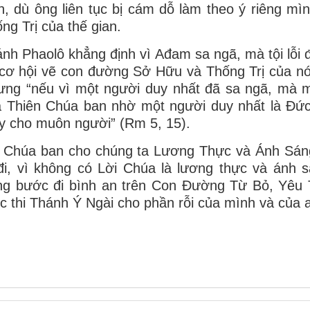
n, dù ông liên tục bị cám dỗ làm theo ý riêng m
ng Trị của thế gian.
nh Phaolô khẳng định vì Ađam sa ngã, mà tội lỗi 
cơ hội vẽ con đường Sở Hữu và Thống Trị của nó
ng “nếu vì một người duy nhất đã sa ngã, mà m
 Thiên Chúa ban nhờ một người duy nhất là Đức 
 cho muôn người” (Rm 5, 15).
n Chúa ban cho chúng ta Lương Thực và Ánh Sán
đi, vì không có Lời Chúa là lương thực và ánh s
ng bước đi bình an trên Con Đường Từ Bỏ, Yêu
c thi Thánh Ý Ngài cho phần rỗi của mình và của 