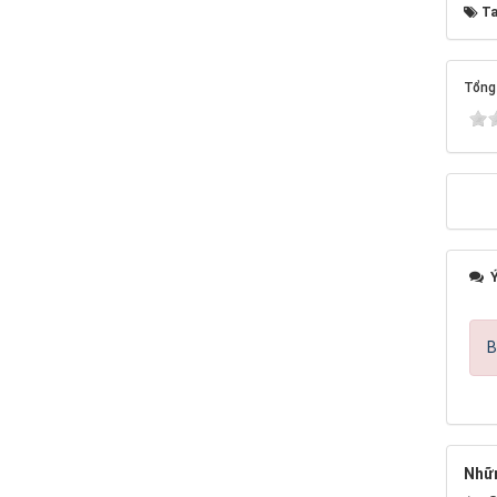
Ta
Tổng 
Ý
B
Nhữn