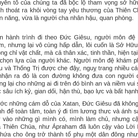
yên tổ của chúng ta đã bộc lộ tham vọng sở hữu
h thoát ra khỏi vòng tay yêu thương của Thiên
n năng, vừa là người cha nhân hậu, quan phòng.
ên hành trình đi theo Đức Giêsu, người môn đệ
m, nhưng lại vô cùng hấp dẫn, lôi cuốn là Sở Hữu
ng chỉ vật chất, mà cả thân xác, tinh thần, hiện tạ
 chọn lựa của người khác. Người môn đệ khám p
 và Thống Trị được che đậy, nguỵ trang nhiều các
 nhận ra đó là con đường không đưa con người 
g lại cho những ai đi trên đó bình an và niềm vu
 sâu ích kỷ, gian dối, hận thù, bạo lực và bất hạnh
ớc những cám dỗ của Xatan, Đức Giêsu đã không
h để toàn tâm, toàn ý đi tìm lương thưc và ánh 
y vào những gì mình có, mình làm chủ, nhưng c
a Thiên Chúa, như Ápraham đã luôn cậy vào Lời
hứa cho ông trở thành tổ phụ một dân đông như s