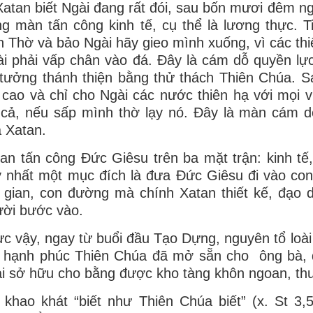
Xatan biết Ngài đang rất đói, sau bốn mươi đêm n
g màn tấn công kinh tế, cụ thể là lương thực. T
 Thờ và bảo Ngài hãy gieo mình xuống, vì các thi
i phải vấp chân vào đá. Đây là cám dỗ quyền lực
tưởng thánh thiện bằng thử thách Thiên Chúa. S
 cao và chỉ cho Ngài các nước thiên hạ với mọi v
 cả, nếu sấp mình thờ lạy nó. Đây là màn cám d
 Xatan.
an tấn công Đức Giêsu trên ba mặt trận: kinh tế, 
 nhất một mục đích là đưa Đức Giêsu đi vào co
 gian, con đường mà chính Xatan thiết kế, đạo 
ời bước vào.
c vậy, ngay từ buổi đầu Tạo Dựng, nguyên tổ loà
, hạnh phúc Thiên Chúa đã mở sẵn cho ông bà, 
i sở hữu cho bằng được kho tàng khôn ngoan, thư
 khao khát “biết như Thiên Chúa biết” (x. St 3,