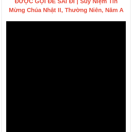
ĐƯỢC GỌI ĐỂ SAI ĐI | Suy Niệm Tin
Mừng Chúa Nhật II, Thường Niên, Năm A