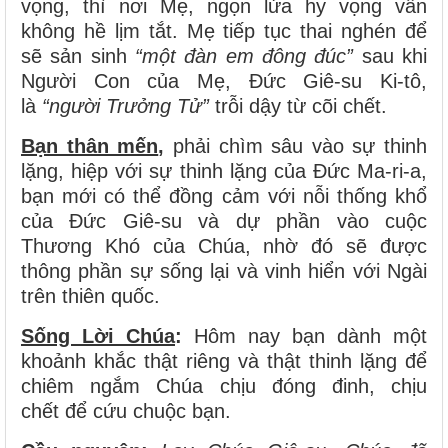
vọng, thì nơi Mẹ, ngọn lửa hy vọng vẫn
không hề lịm tắt. Mẹ tiếp tục thai nghén để
sẽ sản sinh
“một đàn em đông đúc”
sau khi
Người Con của Mẹ, Đức Giê-su Ki-tô,
là
“người Trưởng Tử”
trỗi dậy từ cõi chết.
Bạn thân mến
,
phải chìm sâu vào sự thinh
lặng, hiệp với sự thinh lặng của Đức Ma-ri-a,
bạn mới có thể đồng cảm với nỗi thống khổ
của Đức Giê-su và dự phần vào cuộc
Thương Khó của Chúa, nhờ đó sẽ được
thông phần sự sống lại và vinh hiển với Ngài
trên thiên quốc.
Sống Lời Chúa
:
Hôm nay bạn dành một
khoảnh khắc thật riêng và thật thinh lặng để
chiêm ngắm Chúa chịu đóng đinh, chịu
chết để cứu chuộc bạn.