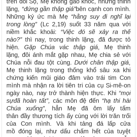
trên đồi Sọ, Mẹ không gào khóc, nhưng thinh
lặng,
“đứng gần thập giá”
bên cạnh con mình.
Những ký ức mà Mẹ
“hằng suy đi nghĩ lại
trong lòng”
(Lc 2,19) suốt 33 năm qua với
niềm khắc khoải:
“Việc đó sẽ xảy ra thế
nào?”
thì nay, trong thinh lặng, đã được tỏ
hiện.
Gặp Chúa vác thập giá
, Mẹ thinh
lặng, đôi ánh mắt gặp nhau, Mẹ chia sẻ với
Chúa nỗi đau tột cùng.
Dưới chân thập giá
,
Mẹ thinh lặng trong thống khổ sâu xa khi
chứng kiến mũi giáo đâm vào trái tim Con
mình mà nhận ra lời tiên tri của cụ Si-mê-on
ngày nào
,
nay trở thành hiện thực. Khi
“mọi
sựđã hoàn tất”,
các môn đệ đến
“hạ thi hài
Chúa xuống”
, hẳn Mẹ đã ôm lấy tấm
thân đầy thương tích ấy cùng với lời trăn trối
của Con mình. Và khi tảng đá lấp cửa
mồ đóng lại, như dấu chấm hết của tuyệt