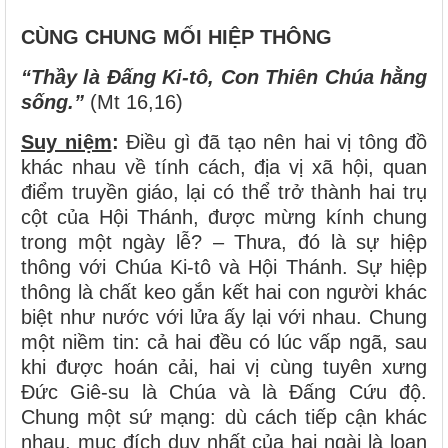
CÙNG CHUNG MỐI HIỆP THÔNG
“Thầy là Đấng Ki-tô, Con Thiên Chúa hằng
sống.”
(Mt 16,16)
Suy niệm
:
Điều gì đã tạo nên hai vị tông đồ
khác nhau về tính cách, địa vị xã hội, quan
điểm truyền giáo, lại có thể trở thành hai trụ
cột của Hội Thánh, được mừng kính chung
trong một ngày lễ? – Thưa, đó là sự hiệp
thông với Chúa Ki-tô và Hội Thánh. Sự hiệp
thông là chất keo gắn kết hai con người khác
biệt như nước với lửa ấy lại với nhau. Chung
một niềm tin: cả hai đều có lúc vấp ngã, sau
khi được hoán cải, hai vị cùng tuyên xưng
Đức Giê-su là Chúa và là Đấng Cứu độ.
Chung một sứ mạng: dù cách tiếp cận khác
nhau, mục đích duy nhất của hai ngài là loan