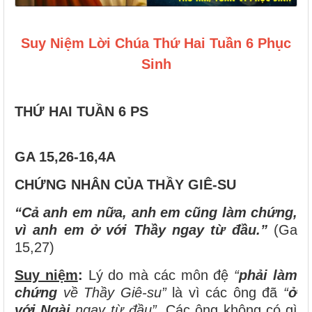
Suy Niệm Lời Chúa Thứ Hai Tuần 6 Phục
Sinh
THỨ HAI TUẦN 6 PS
GA 15,26-16,4A
CHỨNG NHÂN CỦA THẦY GIÊ-SU
“Cả anh em nữa, anh em cũng làm chứng,
vì anh em ở với Thầy ngay từ đầu.”
(Ga
15,27)
Suy niệm
:
Lý do mà các môn đệ
“
phải làm
chứng
về Thầy Giê-su”
là vì các ông đã
“
ở
với Ngài
ngay từ đầu”.
Các ông không có gì