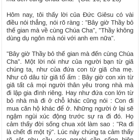
Hôm nay, tôi thấy lời của Đức Giêsu có vài
điều nói thẳng, nói rõ ràng : "Bây giờ Thầy bỏ
thế gian mà về cùng Chúa Cha", "Thầy không
dùng dụ ngôn mà nói với anh em nữa".
"Bây giờ Thầy bỏ thế gian mà đến cùng Chúa
Cha". Một lời nói như của người bạn từ giã
chúng ta, như của đứa con từ giã cha mẹ.
Như cô dâu từ giã tổ ấm : Bây giờ con xin từ
giã tất cả mọi người thân yêu trong nhà mà
đi lập gia đình riêng. Hay như đứa con lớn từ
bỏ nhà mà đi ở chỗ khác cũng nói : Con đi
mua căn hộ khác để ở. Những người ở lại sẽ
ngậm ngùi xúc động trước sự ra đi đó. Họ
cảm thấy đời sống chua xót làm sao : "Ra đi
là chết đi một tý". Lúc này chúng ta cảm thấy
rõ rệt nhu cầu con người cần sống hiệp