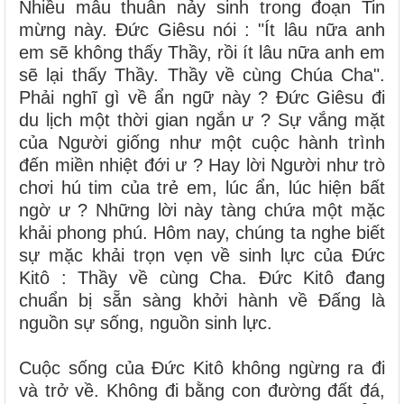
Nhiều mâu thuẫn nảy sinh trong đoạn Tin
mừng này. Đức Giêsu nói : "Ít lâu nữa anh
em sẽ không thấy Thầy, rồi ít lâu nữa anh em
sẽ lại thấy Thầy. Thầy về cùng Chúa Cha".
Phải nghĩ gì về ẩn ngữ này ? Đức Giêsu đi
du lịch một thời gian ngắn ư ? Sự vắng mặt
của Người giống như một cuộc hành trình
đến miền nhiệt đới ư ? Hay lời Người như trò
chơi hú tim của trẻ em, lúc ẩn, lúc hiện bất
ngờ ư ? Những lời này tàng chứa một mặc
khải phong phú. Hôm nay, chúng ta nghe biết
sự mặc khải trọn vẹn về sinh lực của Đức
Kitô : Thầy về cùng Cha. Đức Kitô đang
chuẩn bị sẵn sàng khởi hành về Đấng là
nguồn sự sống, nguồn sinh lực.
Cuộc sống của Đức Kitô không ngừng ra đi
và trở về. Không đi bằng con đường đất đá,