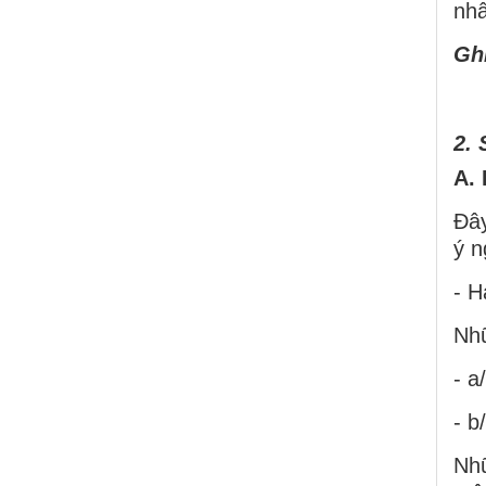
nhâ
Gh
2. 
A. 
Đây
ý n
- H
Nhữ
- a
- b
Nh