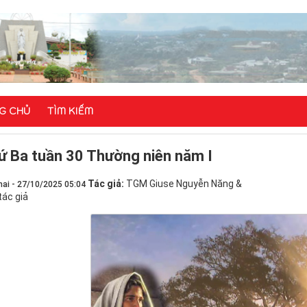
G CHỦ
TÌM KIẾM
ứ Ba tuần 30 Thường niên năm I
Tác giả:
TGM Giuse Nguyễn Năng &
ai - 27/10/2025 05:04
tác giả