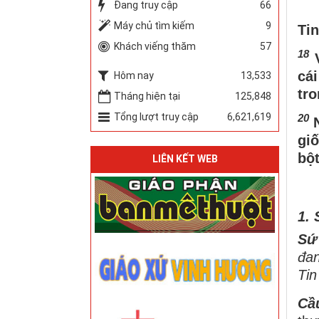
Đang truy cập
66
Máy chủ tìm kiếm
9
Ti
Khách viếng thăm
57
18
V
cá
Hôm nay
13,533
tro
Tháng hiện tại
125,848
Tổng lượt truy cập
6,621,619
20
gi
bộ
LIÊN KẾT WEB
1.
Sứ
đan
Tin
Cầ