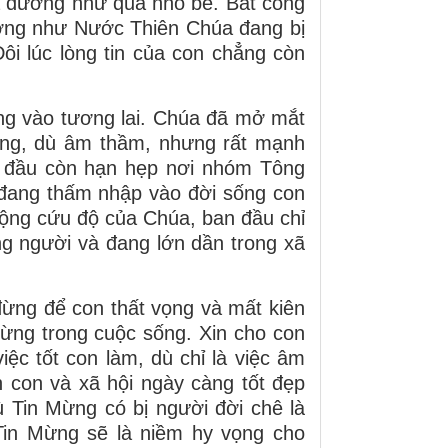
ả dường như quá nhỏ bé. Bất công
ường như Nước Thiên Chúa đang bị
ôi lúc lòng tin của con chẳng còn
ng vào tương lai. Chúa đã mở mắt
ng, dù âm thầm, nhưng rất mạnh
n đầu còn hạn hẹp nơi nhóm Tông
đang thấm nhập vào đời sống con
 động cứu độ của Chúa, ban đầu chỉ
ng người và đang lớn dần trong xã
 đừng để con thất vọng và mất kiên
ừng trong cuộc sống. Xin cho con
ệc tốt con làm, dù chỉ là việc âm
h con và xã hội ngày càng tốt đẹp
 Tin Mừng có bị người đời chê là
 Tin Mừng sẽ là niềm hy vọng cho