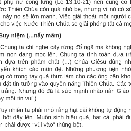
 phụ nữ còng lưng (Lc 13,10-21) nên cũng có l
c Thiên Chúa còn quá nhỏ bé, nhưng vì nó có sức
 này nó sẽ lớn mạnh. Việc giải thoát một người
 cho việc Nước Thiên Chúa sẽ giải phóng tất cả mọ
Suy niệm (...nẩy mầm)
“Chúng ta chỉ nghe cây rừng đổ ngã mà không ng
m non đang mọc lên. Chúng ta tính toán dựa t
nh dựa trên phẩm chất (...) Chúa Giêsu dùng n
uyến khích các môn đệ. Những phương tiện nhỏ
g có trong tay quả thực làm cho các ông băn kh
 đặt tin tưởng vào quyền năng Thiên Chúa. Các tô
 trắng. Nhưng đó đã là sức mạnh nhào nắn Giáo 
y một tin vui”)
Tuy nhiên ta phải nhớ rằng hạt cải không tự độn
 bột dậy lên. Muốn sinh hiệu quả, hạt cải phải 
 phải được “vùi vào” thúng bột.