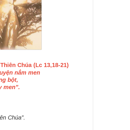
Thiên Chúa (Lc 13,18-21)
huyện nắm men
ng bột,
ậy men”.
iên Chúa”.