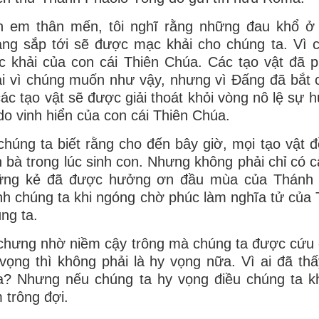
h em thân mến, tôi nghĩ rằng những đau khổ ở 
ng sắp tới sẽ được mạc khải cho chúng ta. Vì 
 khải của con cái Thiên Chúa. Các tạo vật đã 
i vì chúng muốn như vậy, nhưng vì Ðấng đã bắt c
các tạo vật sẽ được giải thoát khỏi vòng nô lệ sự
do vinh hiển của con cái Thiên Chúa.
chúng ta biết rằng cho đến bây giờ, mọi tạo vật 
 bà trong lúc sinh con. Nhưng không phải chỉ có c
ững kẻ đã được hưởng ơn đầu mùa của Thánh Th
h chúng ta khi ngóng chờ phúc làm nghĩa tử của 
ng ta.
chưng nhờ niềm cậy trông mà chúng ta được cứu 
vọng thì không phải là hy vọng nữa. Vì ai đã thấ
? Nhưng nếu chúng ta hy vọng điều chúng ta kh
 trông đợi.