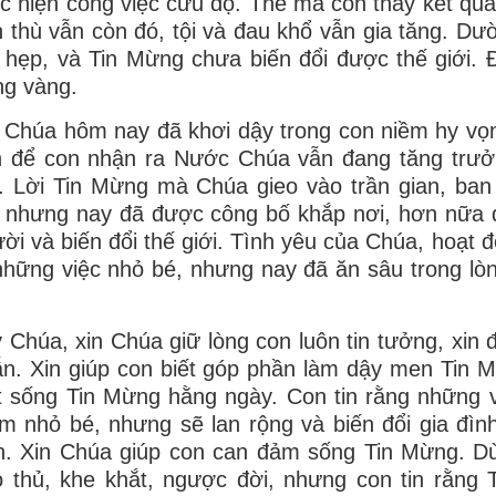
c hiện công việc cứu độ. Thế mà con thấy kết qu
 thù vẫn còn đó, tội và đau khổ vẫn gia tăng. D
 hẹp, và Tin Mừng chưa biến đổi được thế giới. Đ
g vàng.
 Chúa hôm nay đã khơi dậy trong con niềm hy vọ
n để con nhận ra Nước Chúa vẫn đang tăng trưở
. Lời Tin Mừng mà Chúa gieo vào trần gian, ba
 nhưng nay đã được công bố khắp nơi, hơn nữa 
ời và biến đổi thế giới. Tình yêu của Chúa, hoạt
những việc nhỏ bé, nhưng nay đã ăn sâu trong lò
.
 Chúa, xin Chúa giữ lòng con luôn tin tưởng, xin
n. Xin giúp con biết góp phần làm dậy men Tin M
t sống Tin Mừng hằng ngày. Con tin rằng những vi
m nhỏ bé, nhưng sẽ lan rộng và biến đổi gia đìn
. Xin Chúa giúp con can đảm sống Tin Mừng. Dù
 thủ, khe khắt, ngược đời, nhưng con tin rằng