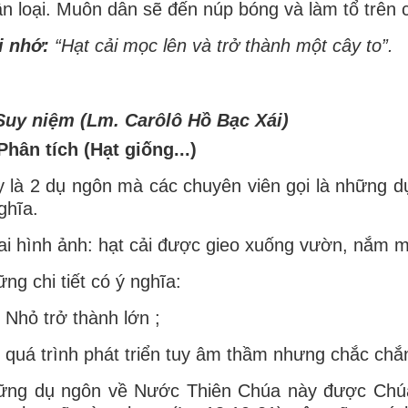
n loại. Muôn dân sẽ đến núp bóng và làm tổ trê
i nhớ:
“Hạt cải mọc lên và trở thành một cây to”.
Suy niệm (Lm. Carôlô Hồ Bạc Xái)
Phân tích (Hạt giống...)
 là 2 dụ ngôn mà các chuyên viên gọi là những dụ
ghĩa.
ai hình ảnh: hạt cải được gieo xuống vườn, nắm m
ng chi tiết có ý nghĩa:
/ Nhỏ trở thành lớn ;
/ quá trình phát triển tuy âm thầm nhưng chắc chắ
ững dụ ngôn về Nước Thiên Chúa này được Chúa 