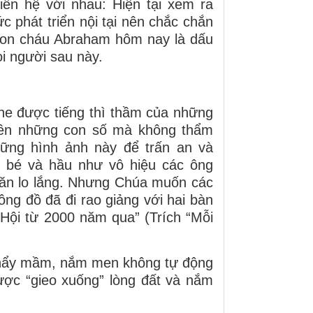
iên hệ với nhau: Hiện tại xem ra
 phát triển nội tại nên chắc chắn
 con cháu Abraham hôm nay là dấu
i người sau này.
he được tiếng thì thầm của những
rên những con số mà không thẩm
hững hình ảnh này để trấn an và
 bé và hầu như vô hiệu các ông
oăn lo lắng. Nhưng Chúa muốn các
ng đồ đã đi rao giảng với hai bàn
Hội từ 2000 năm qua” (Trích “Mỗi
g nẩy mầm, nắm men không tự động
được “gieo xuống” lòng đất và nắm