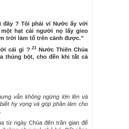
 đây ? Tôi phải ví Nước ấy với
ột hạt cải người nọ lấy gieo
m trời làm tổ trên cành được.”
21
ới cái gì ?
Nước Thiên Chúa
 thúng bột, cho đến khi tất cả
hưng vẫn không ngừng lớn lên và
 biết hy vọng và góp phần làm cho
.
a từ ngày Chúa đến trần gian để