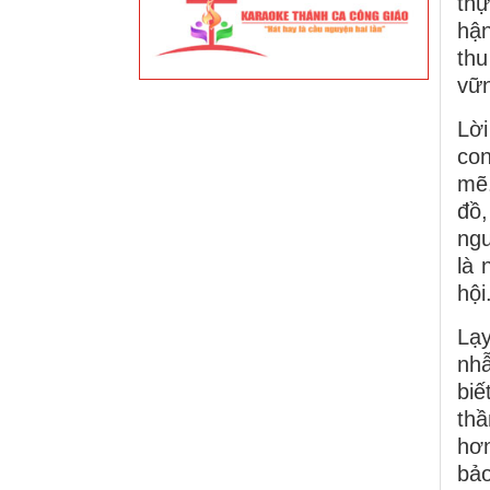
thự
hận
thu
vữn
Lời
co
mẽ
đồ,
ngư
là 
hội
Lạy
nhẫ
biế
thầ
hơn
bảo