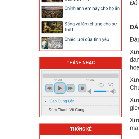
Ðó 
Chính anh em hãy cho họ ăn
Sống và làm chứng cho sự
ĐÁ
thật
Ðáp
Chiếc lưới của tình yêu
Xư
đan
THÁNH NHẠC
hoa
Xướ
00:00
03:06
Chú
Xướ
Cao Cung Lên
gie
Đêm Thánh Vô Cùng
Xướ
man
THỐNG KÊ