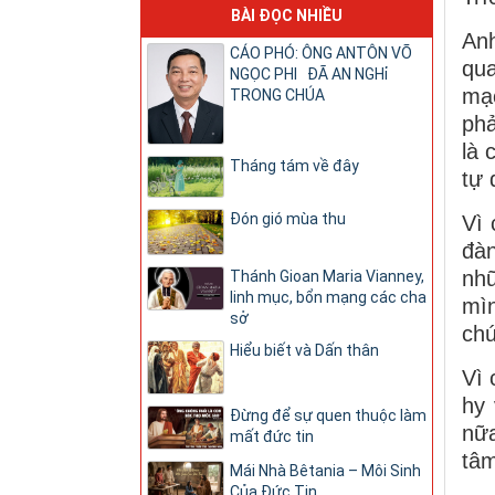
BÀI ĐỌC NHIỀU
An
CÁO PHÓ: ÔNG ANTÔN VÕ
qua
NGỌC PHI ĐÃ AN NGHỉ
mạc
TRONG CHÚA
phả
là 
Tháng tám về đây
tự 
Đón gió mùa thu
Vì 
đàn
nh
Thánh Gioan Maria Vianney,
linh mục, bổn mạng các cha
mìn
sở
chú
Hiểu biết và Dấn thân
Vì 
hy 
Đừng để sự quen thuộc làm
nữa
mất đức tin
tâm
Mái Nhà Bêtania – Môi Sinh
Của Đức Tin