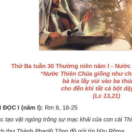
Thứ Ba tuần 30 Thường niên năm I - Nước 
“Nước Thiên Chúa giống như c
bà kia lấy vùi vào ba thú
cho đến khi tất cả bột d
(Lc 13,21)
 ĐỌC I (năm I):
Rm 8, 18-25
c tạo vật ngóng trông sự mạc khải của con cái Th
ch thư Thánh Phaolô Tông đồ gửi tín hữu Rôma.