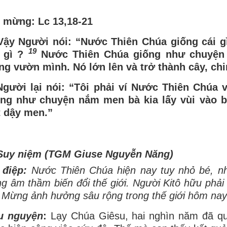
n mừng: Lc 13,18-21
ậy Người nói: “Nước Thiên Chúa giống cái gì
19
i gì ?
Nước Thiên Chúa giống như chuyện m
ng vườn mình. Nó lớn lên và trở thành cây, chi
Người lại nói: “Tôi phải ví Nước Thiên Chúa v
ống như chuyện nắm men bà kia lấy vùi vào ba
t dậy men.”
 Suy niệm (TGM Giuse Nguyễn Năng)
 điệp
:
Nước Thiên Chúa hiện nay tuy nhỏ bé, n
g âm thầm biến đổi thế giới. Người Kitô hữu phải
 Mừng ảnh hưởng sâu rộng trong thế giới hôm nay
u nguyện
:
Lạy Chúa Giêsu, hai nghìn năm đã qu