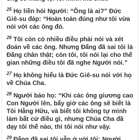
25
Họ liền hỏi Người: “Ông là ai?” Đức
Giê-su đáp: “Hoàn toàn đúng như tôi vừa
nói với các ông đó.
26
Tôi còn có nhiều điều phải nói và xét
đoán về các ông. Nhưng Đấng đã sai tôi là
Đấng chân thật; còn tôi, tôi nói lại cho thế
gian những điều tôi đã nghe Người nói.”
27
Họ không hiểu là Đức Giê-su nói với họ
về Chúa Cha.
28
Người bảo họ: “Khi các ông giương cao
Con Người lên, bấy giờ các ông sẽ biết là
Tôi Hằng Hữu, và biết tôi không tự mình
làm bất cứ điều gì, nhưng Chúa Cha đã
dạy tôi thế nào, thì tôi nói như vậy.
29
Đấng đã sai tôi vẫn ở với tôi; Người