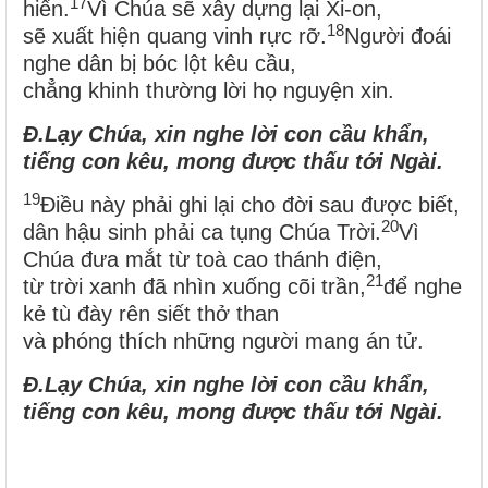
17
hiển.
Vì Chúa sẽ xây dựng lại Xi-on,
18
sẽ xuất hiện quang vinh rực rỡ.
Người đoái
nghe dân bị bóc lột kêu cầu,
chẳng khinh thường lời họ nguyện xin.
Đ.
Lạy Chúa, xin nghe lời con cầu khẩn,
tiếng con kêu, mong được thấu tới Ngài.
19
Điều này phải ghi lại cho đời sau được biết,
20
dân hậu sinh phải ca tụng Chúa Trời.
Vì
Chúa đưa mắt từ toà cao thánh điện,
21
từ trời xanh đã nhìn xuống cõi trần,
để nghe
kẻ tù đày rên siết thở than
và phóng thích những người mang án tử.
Đ.
Lạy Chúa, xin nghe lời con cầu khẩn,
tiếng con kêu, mong được thấu tới Ngài.