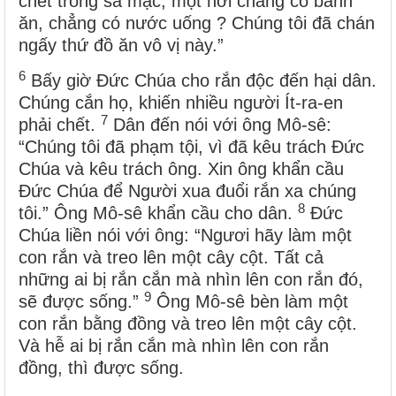
chết trong sa mạc, một nơi chẳng có bánh
ăn, chẳng có nước uống ? Chúng tôi đã chán
ngấy thứ đồ ăn vô vị này.”
6
Bấy giờ Đức Chúa cho rắn độc đến hại dân.
Chúng cắn họ, khiến nhiều người Ít-ra-en
7
phải chết.
Dân đến nói với ông Mô-sê:
“Chúng tôi đã phạm tội, vì đã kêu trách Đức
Chúa và kêu trách ông. Xin ông khẩn cầu
Đức Chúa để Người xua đuổi rắn xa chúng
8
tôi.” Ông Mô-sê khẩn cầu cho dân.
Đức
Chúa liền nói với ông: “Ngươi hãy làm một
con rắn và treo lên một cây cột. Tất cả
những ai bị rắn cắn mà nhìn lên con rắn đó,
9
sẽ được sống.”
Ông Mô-sê bèn làm một
con rắn bằng đồng và treo lên một cây cột.
Và hễ ai bị rắn cắn mà nhìn lên con rắn
đồng, thì được sống.