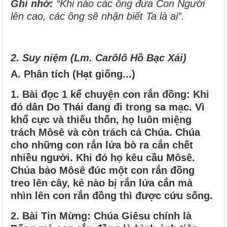
Ghi nhớ:
“Khi nào các ông đưa Con Người
lên cao, các ông sẽ nhận biết Ta là ai”.
2. Suy niệm (Lm. Carôlô Hồ Bạc Xái)
A. Phân tích (Hạt giống...)
1.
Bài đọc 1 kể chuyện con rắn đồng: Khi
đó dân Do Thái đang đi trong sa mạc. Vì
khổ cực và thiếu thốn, họ luôn miệng
trách Môsê và còn trách cả Chúa. Chúa
cho những con rắn lửa bò ra cắn chết
nhiều người. Khi đó họ kêu cầu Môsê.
Chúa bảo Môsê đúc một con rắn đồng
treo lên cây, kẻ nào bị rắn lửa cắn mà
nhìn lên con rắn đồng thì được cứu sống.
2.
Bài Tin Mừng: Chúa Giêsu chính là