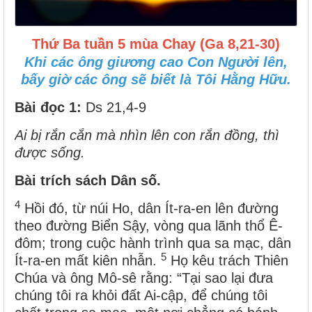
Thứ Ba tuần 5 mùa Chay (Ga 8,21-30)
Khi các ông giương cao Con Người lên,
bấy giờ các ông sẽ biết là Tôi Hằng Hữu.
Bài đọc 1
:
Ds 21,4-9
Ai bị rắn cắn mà nhìn lên con rắn đồng, thì
được sống.
Bài trích sách Dân số.
4
Hồi đó, từ núi Ho, dân Ít-ra-en lên đường
theo đường Biển Sậy, vòng qua lãnh thổ Ê-
đôm; trong cuộc hành trình qua sa mạc, dân
5
Ít-ra-en mất kiên nhẫn.
Họ kêu trách Thiên
Chúa và ông Mô-sê rằng: “Tại sao lại đưa
chúng tôi ra khỏi đất Ai-cập, để chúng tôi