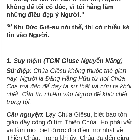
không để tôi cô độc, vì tôi hằng làm
những điều đẹp ý Người.”
30
Khi Đức Giê-su nói thế, thì có nhiều kẻ
tin vào Người.
1. Suy niệm (TGM Giuse Nguyễn Năng)
Sứ điệp
: Chúa Giêsu không thuộc thế gian
này. Người là Đấng Hằng Hữu từ nơi Chúa
Cha mà đến để dạy ta sự thật và cứu ta khỏi
chết. Cần tín nhiệm vào Người để khỏi chết
trong tội.
Cầu nguyện
: Lạy Chúa Giêsu, biết bao tôn
giáo dầy công đi tìm Thiên Chúa. Họ phải vất
vả lắm mới biết được đôi điều mờ nhạt về
Thiên Chúa. Trong khi ấy, Chúa đã đến giữa