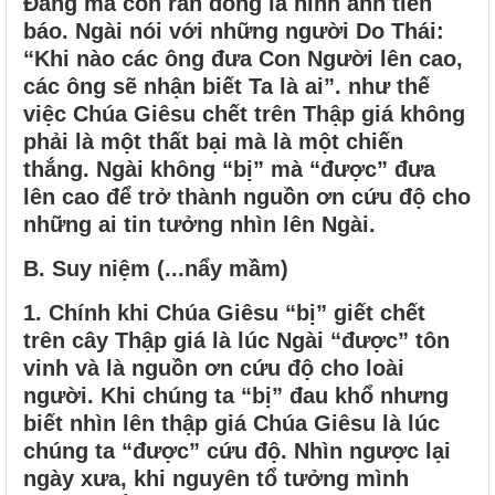
Đấng mà con rắn đồng là hình ảnh tiên
báo. Ngài nói với những người Do Thái:
“Khi nào các ông đưa Con Người lên cao,
các ông sẽ nhận biết Ta là ai”. như thế
việc Chúa Giêsu chết trên Thập giá không
phải là một thất bại mà là một chiến
thắng. Ngài không “bị” mà “được” đưa
lên cao để trở thành nguồn ơn cứu độ cho
những ai tin tưởng nhìn lên Ngài.
B. Suy niệm (...nẩy mầm)
1.
Chính khi Chúa Giêsu “bị” giết chết
trên cây Thập giá là lúc Ngài “được” tôn
vinh và là nguồn ơn cứu độ cho loài
người. Khi chúng ta “bị” đau khổ nhưng
biết nhìn lên thập giá Chúa Giêsu là lúc
chúng ta “được” cứu độ. Nhìn ngược lại
ngày xưa, khi nguyên tổ tưởng mình