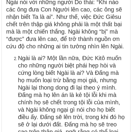
Ngài nói với những người Do thái: “Khi nào
các ông đưa Con Người lên cao, các ông sẽ
nhận biết Ta là ai”. Như thế, việc Đức Giêsu
chết trên thập giá không phải là một thất bại
mà là một chiến thắng. Ngài không “bị” mà
“được” đưa lên cao, để trở thành nguồn ơn
cứu độ cho những ai tin tưởng nhìn lên Ngài.
Ngài là ai? Một lần nữa, Đức Kitô muốn
cho những người biệt phái hẹp hòi và
cứng lòng biết Ngài là ai? Và Đấng mà
họ muốn loại trừ bằng mọi giá, nhưng
Ngài lại thong dong đi lại theo ý mình.
Đấng mà họ lên án là kẻ tội lỗi khi mà
chính họ sẽ chết trong tội lỗi của mình,
và Ngài không ngại gì nói cho họ biết
điều ấy. Đấng sẽ lên trời, trong khi đó họ
sẽ ở lại dưới đất. Đấng mà họ sẽ treo
cao trên thập giá, ngỡ rằng có thể loại