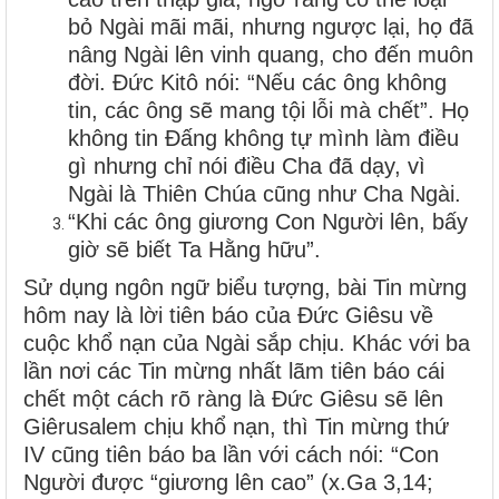
bỏ Ngài mãi mãi, nhưng ngược lại, họ đã
nâng Ngài lên vinh quang, cho đến muôn
đời.
Đức Kitô nói: “Nếu các ông không
tin, các ông sẽ mang tội lỗi mà chết”. Họ
không tin Đấng không tự mình làm điều
gì nhưng chỉ nói điều Cha đã dạy, vì
Ngài là Thiên Chúa cũng như Cha Ngài.
“Khi các ông giương Con Người lên, bấy
giờ sẽ biết Ta Hằng hữu”.
Sử dụng ngôn ngữ biểu tượng, bài Tin mừng
hôm nay là lời tiên báo của Đức Giêsu về
cuộc khổ nạn của Ngài sắp chịu. Khác với ba
lần nơi các Tin mừng nhất lãm tiên báo cái
chết một cách rõ ràng là Đức Giêsu sẽ lên
Giêrusalem chịu khổ nạn, thì Tin mừng thứ
IV cũng tiên báo ba lần với cách nói: “Con
Người được “giương lên cao” (x.Ga 3,14;