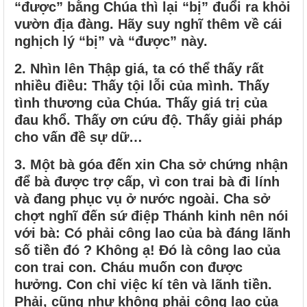
“được” bằng Chúa thì lại “bị” đuổi ra khỏi
vườn địa đàng. Hãy suy nghĩ thêm về cái
nghịch lý “bị” và “được” này.
2.
Nhìn lên Thập giá, ta có thể thấy rất
nhiều điều: Thấy tội lỗi của mình. Thấy
tình thương của Chúa. Thấy giá trị của
đau khổ. Thấy ơn cứu độ. Thấy giải pháp
cho vấn đề sự dữ…
3.
Một bà góa đến xin Cha sở chứng nhận
để bà được trợ cấp, vì con trai bà đi lính
và đang phục vụ ở nước ngoài. Cha sở
chợt nghĩ đến sứ điệp Thánh kinh nên nói
với bà: Có phải công lao của bà đáng lãnh
số tiền đó ? Không ạ! Đó là công lao của
con trai con. Cháu muốn con được
hưởng. Con chỉ việc kí tên và lãnh tiền.
Phải, cũng như không phải công lao của