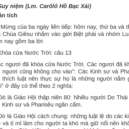
Suy niệm (Lm. Carôlô Hồ Bạc Xái)
n tích
 Mừng của ba ngày liên tiếp: hôm nay, thứ ba và th
 Chúa Giêsu nhắm vào giới Biệt phái và nhóm Luật
 nay gồm ba lời:
Khóa cửa Nước Trời: câu 13
ác ngươi đã khóa cửa Nước Trời. Các ngươi đã 
 ngươi cũng không cho vào”: Các Kinh sư và Phar
i thích luật nên thực sự họ là những người nắm 
i” ở đây có thể theo 2 nghĩa:
Đó là Giáo Hội thập niên 80: Nhiều người Do Thá
 Kinh sư và Pharisêu ngăn cấm.
Đó là Giáo Hội cách chung: những luật lệ do các k
 và tỉ mỉ làm cho người ta khó mà giữ nổi nên k