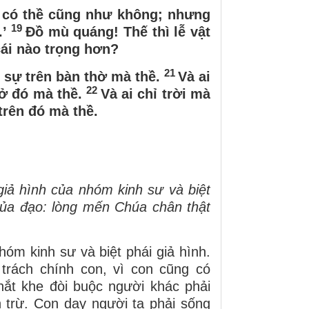
hì có thề cũng như không; nhưng
19
.’
Đồ mù quáng! Thế thì lễ vật
cái nào trọng hơn?
21
i sự trên bàn thờ mà thề.
Và ai
22
 ở đó mà thề.
Và ai chỉ trời mà
trên đó mà thề.
giả hình của nhóm kinh sư và biệt
 của đạo: lòng mến Chúa chân thật
óm kinh sư và biệt phái giả hình.
rách chính con, vì con cũng có
hắt khe đòi buộc người khác phải
 trừ. Con dạy người ta phải sống