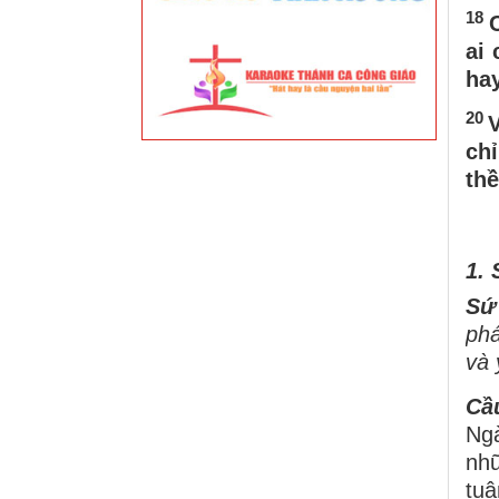
18
ai 
hay
20
V
ch
thề
1.
Sứ
phá
và 
Cầ
Ng
nhữ
tuâ