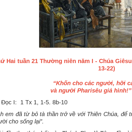
ứ Hai tuần 21 Thường niên năm I - Chúa Giêsu 
13-22)
“Khốn cho các người, hỡi c
và người Pharisêu giả hình!” 
 Ðọc I: 1 Tx 1, 1-5. 8b-10
h em đã từ bỏ tà thần trở về với Thiên Chúa, để
ời cho sống lại”.