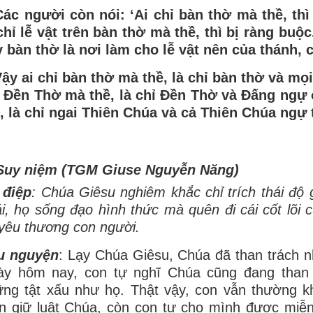
Các người còn nói: ‘Ai chỉ bàn thờ mà thề, t
chỉ lễ vật trên bàn thờ mà thề, thì bị ràng buộc
 bàn thờ là nơi làm cho lễ vật nên của thánh, 
ậy ai chỉ bàn thờ mà thề, là chỉ bàn thờ và mọ
ỉ Đền Thờ mà thề, là chỉ Đền Thờ và Đấng ngự
, là chỉ ngai Thiên Chúa và cả Thiên Chúa ngự 
 Suy niệm (TGM Giuse Nguyễn Năng)
 điệp
: Chúa Giêsu nghiêm khắc chỉ trích thái độ 
i, họ sống đạo hình thức mà quên đi cái cốt lõi
yêu thương con người.
u nguyện
: Lạy Chúa Giêsu, Chúa đã than trách nh
ày hôm nay, con tự nghĩ Chúa cũng đang than t
ng tật xấu như họ. Thật vậy, con vẫn thường k
n giữ luật Chúa, còn con tự cho mình được miễn