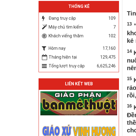
THỐNG KÊ
Tin
Đang truy cập
109
13
“
Máy chủ tìm kiếm
7
kh
Khách viếng thăm
102
kẻ
Hôm nay
17,160
14
Tháng hiện tại
129,475
nuố
Tổng lượt truy cập
6,625,246
nê
15
LIÊN KẾT WEB
rả
rồi
16
Đề
thề
ch