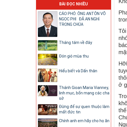
Khở
BÀI ĐỌC NHIỀU
Pha
CÁO PHÓ: ÔNG ANTÔN VÕ
tro
NGỌC PHI ĐÃ AN NGHỉ
TRONG CHÚA
Tôi
nhớ
Tháng tám về đây
bác
mặt
Đón gió mùa thu
Hỡ
tuy
Hiểu biết và Dấn thân
thô
ở g
Thánh Gioan Maria Vianney,
linh mục, bổn mạng các cha
Tro
sở
khô
Đừng để sự quen thuộc làm
thế
mất đức tin
Chú
Chính anh em hãy cho họ ăn
Ngư