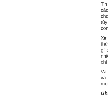
Ti
các
cho
tùy
con
Xin
thứ
gì 
nhi
chỉ
Và 
và 
mọi
Gh