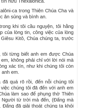
tín hữu Thêxalônica.
xalôni-ca trong Thiên Chúa Cha và
c ân sủng và bình an.
ong khi tôi cầu nguyện, tôi hằng
của lòng tin, công việc của lòng
Giêsu Kitô, Chúa chúng ta, trước
 tôi từng biết anh em được Chúa
 em, không phải chỉ với lời nói mà
òng xác tín, như khi chúng tôi còn
ì anh em.
đã quá rõ rồi, đến nỗi chúng tôi
i việc chúng tôi đã đến với anh em
 Chúa làm sao để phụng thờ Thiên
a Người từ trời mà đến, (Ðấng mà
, Ðấng đã giải thoát chúng ta khỏi