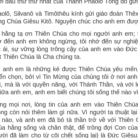
i đầu thư thứ nhất của Thánh Phaolô Tông đồ gửi 
olô, Silvanô và Timôthêu kính gửi giáo đoàn Thê
ng Chúa Giêsu Kitô. Nguyện chúc cho anh em đượ
 hằng tạ ơn Thiên Chúa cho mọi người anh em; tr
 đến anh em không ngừng, tôi nhớ đến sự nghiệp 
 ái, sự vững lòng trông cậy của anh em vào Ðức 
 Thiên Chúa là Cha chúng ta.
i anh em là những kẻ được Thiên Chúa yêu mến,
ển chọn, bởi vì Tin Mừng của chúng tôi ở nơi anh
i, mà là với quyền năng, với Thánh Thần, và với l
iữa anh em, anh em biết chúng tôi sống thế nào v
ng mọi nơi, lòng tin của anh em vào Thiên Chúa 
ng còn nói thêm làm gì nữa. Vì người ta thuật lạ
 nào, và anh em đã bỏ tà thần trở về với Thiên
a hằng sống và chân thật, để trông đợi Con củ
ời đã làm cho từ cõi chết sống lại) là Ðức Giêsu