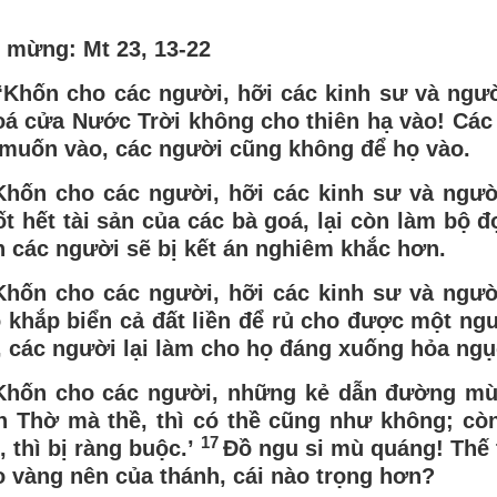
 mừng: Mt 23, 13-22
Khốn cho các người, hỡi các kinh sư và ngườ
oá cửa Nước Trời không cho thiên hạ vào! Cá
 muốn vào, các người cũng không để họ vào.
Khốn cho các người, hỡi các kinh sư và ngườ
t hết tài sản của các bà goá, lại còn làm bộ 
n các người sẽ bị kết án nghiêm khắc hơn.
Khốn cho các người, hỡi các kinh sư và ngườ
o khắp biển cả đất liền để rủ cho được một ng
, các người lại làm cho họ đáng xuống hỏa ngụ
Khốn cho các người, những kẻ dẫn đường mù 
n Thờ mà thề, thì có thề cũng như không; cò
17
, thì bị ràng buộc.’
Đồ ngu si mù quáng! Thế 
o vàng nên của thánh, cái nào trọng hơn?