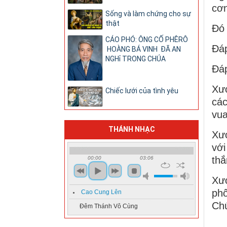
cơn
Sống và làm chứng cho sự
thật
Ðó 
CÁO PHÓ: ÔNG CỐ PHÊRÔ
Ðáp
HOÀNG BÁ VINH ĐÃ AN
NGHỉ TRONG CHÚA
Ðáp
Xướ
Chiếc lưới của tình yêu
các
vua
THÁNH NHẠC
Xư
với
thắ
00:00
03:06
Xướ
phố
Cao Cung Lên
Ch
Đêm Thánh Vô Cùng