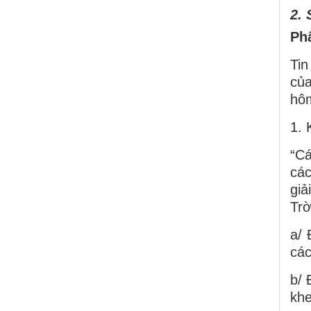
2. 
Phâ
Tin
của
hôm
1. 
“C
các
giả
Trờ
a/ 
các
b/ 
khe