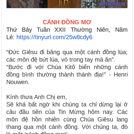
CÁNH ĐỒNG MƠ
Thứ Bảy Tuần XXII Thường Niên, Năm
Lẻ:
https://tinyurl.com/25w8cdy6
“Đức Giêsu đi băng qua một cánh đồng lúa;
các môn đệ bứt lúa, vò trong tay mà ăn”.
“Bước đi với Chúa Kitô biến những cánh
đồng bình thường thành thánh địa!” - Henri
Nouwen.
Kính thưa Anh Chị em,
Sẽ khá bất ngờ khi chúng ta chỉ dừng lại ở
câu đầu tiên của Tin Mừng hôm nay. Các
môn đệ hồn nhiên cùng Chúa Giêsu lang
thang qua một cánh đồng. Với chúng ta, đó