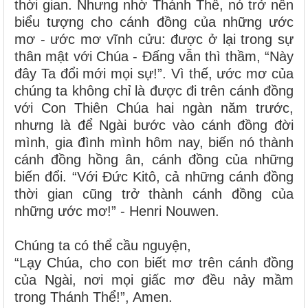
thời gian. Nhưng nhờ Thánh Thể, nó trở nên
biểu tượng cho cánh đồng của những ước
mơ - ước mơ vĩnh cửu: được ở lại trong sự
thân mật với Chúa - Đấng vẫn thì thầm, “Này
đây Ta đổi mới mọi sự!”. Vì thế, ước mơ của
chúng ta không chỉ là được đi trên cánh đồng
với Con Thiên Chúa hai ngàn năm trước,
nhưng là để Ngài bước vào cánh đồng đời
mình, gia đình mình hôm nay, biến nó thành
cánh đồng hồng ân, cánh đồng của những
biến đổi. “Với Đức Kitô, cả những cánh đồng
thời gian cũng trở thành cánh đồng của
những ước mơ!” - Henri Nouwen.
Chúng ta có thể cầu nguyện,
“Lạy Chúa, cho con biết mơ trên cánh đồng
của Ngài, nơi mọi giấc mơ đều nảy mầm
trong Thánh Thể!”, Amen.