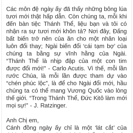
Các môn đệ ngày ấy đã thấy những bông lúa
tươi mới thật hấp dẫn. Còn chúng ta, mỗi khi
đến bàn tiệc Thánh Thể, liệu bạn và tôi có
nhận ra sự tươi mới khôn tả? Nơi đây, Đấng
bất biến trở nên của ăn cho một nhân loại
luôn đổi thay; Ngài biến đổi ‘cái tạm bợ’ của
chúng ta bằng sự vĩnh hằng của Ngài.
“Thánh Thể là nhịp đập của một con tim
được đổi mới!” - Carlo Acutis. Vì thế, mỗi lần
rước Chúa, là mỗi lần được tham dự vào
“chén phúc lộc”, là để cho Ngài đổi mới, hầu
chúng ta có thể mang Vương Quốc vào lòng
thế giới. “Trong Thánh Thể, Đức Kitô làm mới
mọi sự!” - J. Ratzinger.
Anh Chị em,
Cánh đồng ngày ấy chỉ là một ‘lát cắt’ của