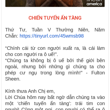
CHIẾN TUYẾN ẨN TÀNG
Thứ Tư, Tuần V Thường Niên, Năm
Chẵn:
https://tinyurl.com/45wmsb98
“Chính cái từ con người xuất ra, là cái làm
cho con người ra ô uế!”.
“Chúng ta không bị ô uế bởi thế giới bên
ngoài, nhưng bởi những gì chúng ta cho
phép cư ngụ trong lòng mình!” - Fulton
Sheen.
Kính thưa Anh Chị em,
Lời Chúa hôm nay bất ngờ dẫn chúng ta vào
một ‘chiến tuyến ẩn tàng’: trái tim con
người! Cũng một nơi, con người có thể ra ô