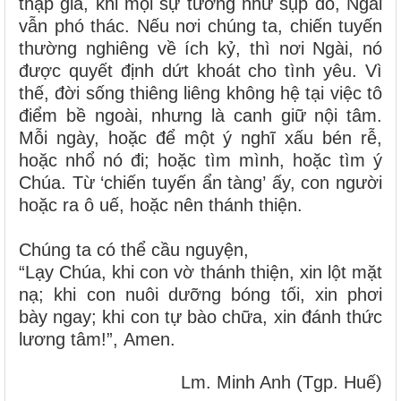
thập giá, khi mọi sự tưởng như sụp đổ, Ngài
vẫn phó thác. Nếu nơi chúng ta, chiến tuyến
thường nghiêng về ích kỷ, thì nơi Ngài, nó
được quyết định dứt khoát cho tình yêu. Vì
thế, đời sống thiêng liêng không hệ tại việc tô
điểm bề ngoài, nhưng là canh giữ nội tâm.
Mỗi ngày, hoặc để một ý nghĩ xấu bén rễ,
hoặc nhổ nó đi; hoặc tìm mình, hoặc tìm ý
Chúa. Từ ‘chiến tuyến ẩn tàng’ ấy, con người
hoặc ra ô uế, hoặc nên thánh thiện.
Chúng ta có thể cầu nguyện,
“Lạy Chúa, khi con vờ thánh thiện, xin lột mặt
nạ; khi con nuôi dưỡng bóng tối, xin phơi
bày ngay; khi con tự bào chữa, xin đánh thức
lương tâm!”, Amen.
Lm. Minh Anh (Tgp. Huế)