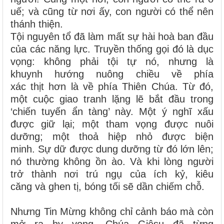
uế; và cũng từ nơi ấy, con người có thể nên
thánh thiện.
Tội nguyên tổ đã làm mất sự hài hoà ban đầu
của các năng lực. Truyền thống gọi đó là dục
vọng: không phải tội tự nó, nhưng là
khuynh hướng nuông chiều về phía
xác thịt hơn là về phía Thiên Chúa. Từ đó,
một cuộc giao tranh lặng lẽ bắt đầu trong
‘chiến tuyến ẩn tàng’ này. Một ý nghĩ xấu
được giữ lại; một tham vọng được nuôi
dưỡng; một thoả hiệp nhỏ được biện
minh. Sự dữ được dung dưỡng từ đó lớn lên;
nó thường không ồn ào. Và khi lòng người
trở thành nơi trú ngụ của ích kỷ, kiêu
căng và ghen tị, bóng tối sẽ dần chiếm chỗ.
Nhưng Tin Mừng không chỉ cảnh báo mà còn
mở ra hy vọng. Chúa Giêsu đã từng