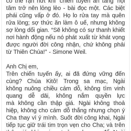
có thể rạn nứt khi ‘chiến tuyến ẩn tàng’ nội
tâm trở nên lỏng lẻo - bài đọc một. Các biệt
phái cũng vấp ở đó. Họ lo rửa tay mà quên
rửa lòng; sợ thức ăn làm ô uế, nhưng không
sợ lòng dối gian. “Sẽ không có sự thanh khiết
nơi hành động nếu nó phát xuất từ khát vọng
được người đời công nhận, chứ không phải
từ Thiên Chúa!” - Simone Weil.
Anh Chị em,
Trên chiến tuyến ấy, ai đã đứng vững đến
cùng? Chúa Kitô! Trong sa mạc, Ngài
không nuông chiều cám dỗ, không tìm vinh
quang dễ dãi, không nắm quyền lực
mà không cần thập giá. Ngài không thoả
hiệp, không cho cám dỗ thắng nhưng chọn ý
Cha thay vì ý mình. Suốt đời công khai, Ngài
tiếp tục giữ trái tim trọn vẹn cho Cha; và trên