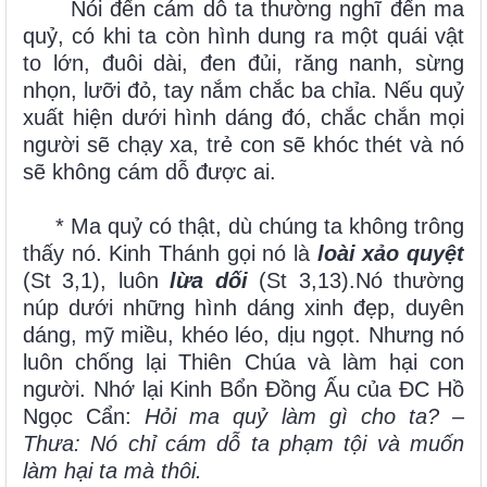
Nói đến cám dỗ ta thường nghĩ đến ma
quỷ, có khi ta còn hình dung ra một quái vật
to lớn, đuôi dài, đen đủi, răng nanh, sừng
nhọn, lưỡi đỏ, tay nắm chắc ba chỉa. Nếu quỷ
xuất hiện dưới hình dáng đó, chắc chắn mọi
người sẽ chạy xa, trẻ con sẽ khóc thét và nó
sẽ không cám dỗ được ai.
* Ma quỷ có thật, dù chúng ta không trông
thấy nó. Kinh Thánh gọi nó là
loài xảo quyệt
(St 3,1), luôn
lừa dối
(St 3,13).Nó thường
núp dưới những hình dáng xinh đẹp, duyên
dáng, mỹ miều, khéo léo, dịu ngọt. Nhưng nó
luôn chống lại Thiên Chúa và làm hại con
người. Nhớ lại Kinh Bổn Đồng Ấu của ĐC Hồ
Ngọc Cẩn:
Hỏi ma quỷ làm gì cho ta? –
Thưa: Nó chỉ cám dỗ ta phạm tội và muốn
làm hại ta mà thôi.