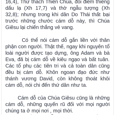
16,4), Thử thách Thiên Chúa, đòi điềm thiêng
dấu lạ (Xh 17,7) và thờ ngẫu tượng (Xh
32,8); nhưng trong khi dân Do Thái thất bại
trước những chước cám dỗ này, thì Chúa
Giêsu lại chiến thắng vẻ vang.
Có thể nói cám dỗ gắn liền với thân
phận con người. Thật thế, ngay khi nguyên tổ
loài người được tạo dựng, ông Adam và bà
Eva, đã bị cám dỗ về kiêu ngạo và bất tuân.
Các tổ phụ các tiên tri và cả toàn dân cũng
đều bị cám dỗ. Khôn ngoan đạo đức như
thánh vương David, còn không thoát khỏi
cám dỗ, nói chi đến thứ dân như ta.
Cám dỗ của Chúa Giêsu cũng là những
cám dỗ, những quyến rũ đối với mọi người
chúng ta ở mọi nơi , mọi thời.