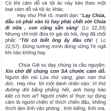
Có khi cám dỗ và tội ác này kéo theo một
loạt cám dỗ và tội ác khác.
Hay như Phê rô, mạnh dạn: “
Lạy Chúa,
dẫu có phải vào tù hay phải chết với Chúa
đi nữa , con cũng sẵn sàng
” (Lc 22,33)
Nhưng chỉ một đứa tớ gái dò hỏi, ông đã chối
phắt: “
Tôi có biết ông ấy đâu chị
! ( Lc
22,57). Đừng tưởng mình đứng vững.Té ngã
khi nào không hay.
Chúa Giê su dạy chúng ta cầu nguyện:
Xin chớ để chúng con SA chước cám dỗ.
Người đời nói
Lửa thử vàng, gian nan thử
đức
. Hay như lời một danh nhân nào:
Ví thử
đường đời bằng phẳng hết, anh hùng hào
kiệt có hơn ai
? Người chiến sĩ thực sự dũng
cảm là người chiến sĩ thích chiến đấu, không
thích làm lính văn phòng , lính kiểng, lính ma.