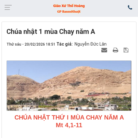
Chúa nhật 1 mùa Chay năm A
Tác giả:
Nguyễn Đức Lân
Thứ sáu - 20/02/2026 18:51
CHÚA NHẬT THỨ I MÙA CHAY NĂM A
Mt 4,1-11