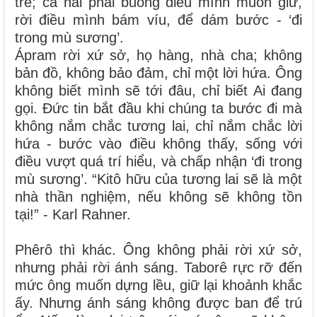
trẻ; cả hai phải buông điều mình muốn giữ,
rời điều mình bám víu, để dám bước - ‘đi
trong mù sương’.
Ápram rời xứ sở, họ hàng, nhà cha; không
bản đồ, không bảo đảm, chỉ một lời hứa. Ông
không biết mình sẽ tới đâu, chỉ biết Ai đang
gọi. Đức tin bắt đầu khi chúng ta bước đi mà
không nắm chắc tương lai, chỉ nắm chắc lời
hứa - bước vào điều không thấy, sống với
điều vượt quá trí hiểu, và chấp nhận ‘đi trong
mù sương’. “Kitô hữu của tương lai sẽ là một
nhà thần nghiệm, nếu không sẽ không tồn
tại!” - Karl Rahner.
Phêrô thì khác. Ông không phải rời xứ sở,
nhưng phải rời ánh sáng. Taborê rực rỡ đến
mức ông muốn dựng lều, giữ lại khoảnh khắc
ấy. Nhưng ánh sáng không được ban để trú