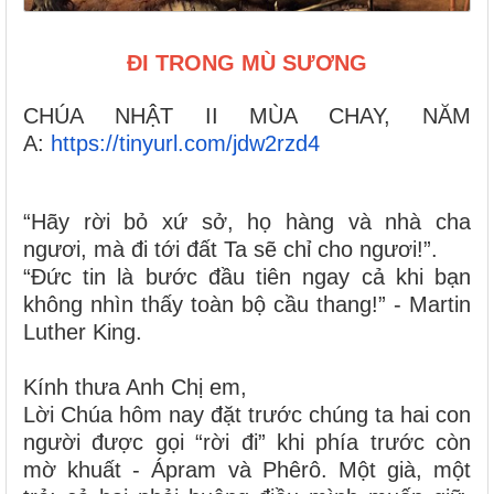
ĐI TRONG MÙ SƯƠNG
CHÚA NHẬT II MÙA CHAY, NĂM
A:
https://tinyurl.com/jdw2rzd4
“Hãy rời bỏ xứ sở, họ hàng và nhà cha
ngươi, mà đi tới đất Ta sẽ chỉ cho ngươi!”.
“Đức tin là bước đầu tiên ngay cả khi bạn
không nhìn thấy toàn bộ cầu thang!” - Martin
Luther King.
Kính thưa Anh Chị em,
Lời Chúa hôm nay đặt trước chúng ta hai con
người được gọi “rời đi” khi phía trước còn
mờ khuất - Ápram và Phêrô. Một già, một