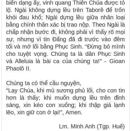
biến dạng ấy, vinh quang Thiên Chúa được tỏ
lộ. Ngài không dựng lều trên Taborê để trốn
khỏi đau khổ; Ngài dựng lều giữa nhân loại
bằng chính thân xác bị trao nộp. Theo Ngài là
chấp nhận bước đi, không phải vì thấy rõ mọi
sự, nhưng vì tin Đấng đã đi trước vào đêm
tối và mở lối bằng Phục Sinh.
“Đừng bỏ mình
cho tuyệt vọng. Chúng ta là dân Phục Sinh
và Alleluia là bài ca của chúng ta!” - Gioan
Phaolô II.
Chúng ta có thể cầu nguyện,
“Lạy Chúa, khi mù sương phủ lối, cho con tin
hơn là thấy; khi muốn dựng lều trên đỉnh
sáng, xin kéo con xuống; khi thập giá lạnh
lẽo, xin giữ con ở lại!”, Amen.
Lm. Minh Anh (Tgp. Huế)