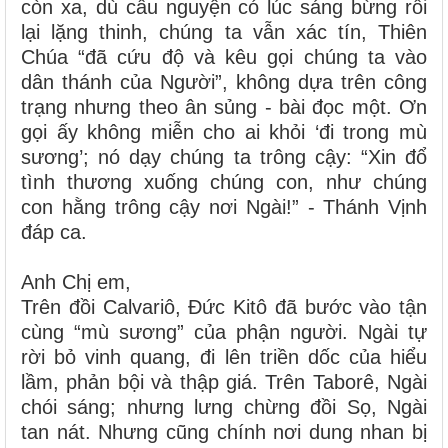
còn xa, dù cầu nguyện có lúc sáng bừng rồi
lại lặng thinh, chúng ta vẫn xác tín, Thiên
Chúa “đã cứu độ và kêu gọi chúng ta vào
dân thánh của Người”, không dựa trên công
trạng nhưng theo ân sủng - bài đọc một. Ơn
gọi ấy không miễn cho ai khỏi ‘đi trong mù
sương’; nó dạy chúng ta trông cậy: “Xin đổ
tình thương xuống chúng con, như chúng
con hằng trông cậy nơi Ngài!” - Thánh Vịnh
đáp ca.
Anh Chị em,
Trên đồi Calvariô, Đức Kitô đã bước vào tận
cùng “mù sương” của phận người. Ngài tự
rời bỏ vinh quang, đi lên triền dốc của hiểu
lầm, phản bội và thập giá. Trên Taborê, Ngài
chói sáng; nhưng lưng chừng đồi Sọ, Ngài
tan nát. Nhưng cũng chính nơi dung nhan bị