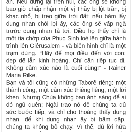
ẩn. Nếu dừng lại trên núi, các ông sẽ không
bao giờ chấp nhận một vị Thầy bị lột trần, bị
khạc nhổ, bị treo giữa trời đất; nếu bám lấy
dung nhan chói lọi ấy, các ông sẽ vấp ngã
trước dung nhan tả tơi. Điều họ thấy chỉ là
một tia chớp của Phục Sinh loé lên giữa hành
trình lên Giêrusalem - và biến hình chỉ là một
trạm dừng.
“Hãy để mọi điều đến với con:
đẹp đẽ lẫn kinh hoàng. Chỉ cần tiếp tục đi.
Không cảm xúc nào là cuối cùng!” - Rainer
Maria Rilke.
Bạn và tôi cũng có những Taborê riêng: một
thành công, một cảm xúc thiêng liêng, một lời
khen. Nhưng Chúa không ban ánh sáng để ai
đó ngủ quên; Ngài trao nó để chúng ta đủ
sức bước tiếp; và chỉ cho thoáng thấy dung
nhan, để khi dung nhan ấy bị bầm dập,
chúng ta không bỏ chạy. Vì thế, dù lời hứa