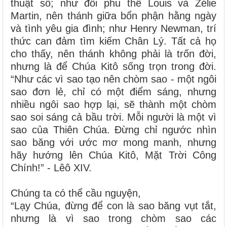
thuật số; như đôi phu thê Louis và Zélie
Martin, nên thánh giữa bổn phận hằng ngày
và tình yêu gia đình; như Henry Newman, trí
thức can đảm tìm kiếm Chân Lý. Tất cả họ
cho thấy, nên thánh không phải là trốn đời,
nhưng là để Chúa Kitô sống trọn trong đời.
“Như các vì sao tạo nên chòm sao - một ngôi
sao đơn lẻ, chỉ có một điểm sáng, nhưng
nhiều ngôi sao hợp lại, sẽ thành một chòm
sao soi sáng cả bầu trời. Mỗi người là một vì
sao của Thiên Chúa. Đừng chỉ ngước nhìn
sao băng với ước mơ mong manh, nhưng
hãy hướng lên Chúa Kitô, Mặt Trời Công
Chính!” - Lêô XIV.
Chúng ta có thể cầu nguyện,
“Lạy Chúa, đừng để con là sao băng vụt tắt,
nhưng là vì sao trong chòm sao các