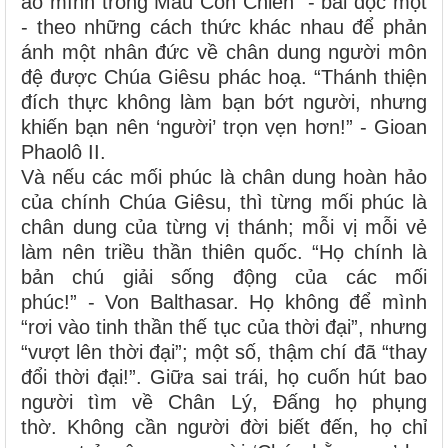
áo mình trong Máu Con Chiên” - bài đọc một
- theo những cách thức khác nhau để phản
ánh một nhân đức về chân dung người môn
đệ được Chúa Giêsu phác hoạ. “Thánh thiện
đích thực không làm bạn bớt người, nhưng
khiến bạn nên ‘người’ trọn vẹn hơn!” - Gioan
Phaolô II.
Và nếu các mối phúc là chân dung hoàn hảo
của chính Chúa Giêsu, thì từng mối phúc là
chân dung của từng vị thánh; mỗi vị mỗi vẻ
làm nên triều thần thiên quốc. “Họ chính là
bản chú giải sống động của các mối
phúc!” - Von Balthasar. Họ không để mình
“rơi vào tinh thần thế tục của thời đại”, nhưng
“vượt lên thời đại”; một số, thậm chí đã “thay
đổi thời đại!”. Giữa sai trái, họ cuốn hút bao
người tìm về Chân Lý, Đấng họ phụng
thờ. Không cần người đời biết đến, họ chỉ