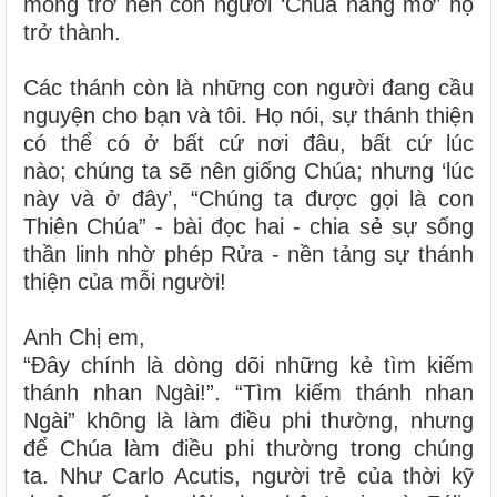
mong trở nên con người ‘Chúa hằng mơ’ họ
trở thành.
Các thánh còn là những con người đang cầu
nguyện cho bạn và tôi. Họ nói, sự thánh thiện
có thể có ở bất cứ nơi đâu, bất cứ lúc
nào; chúng ta sẽ nên giống Chúa; nhưng ‘lúc
này và ở đây’, “Chúng ta được gọi là con
Thiên Chúa” - bài đọc hai - chia sẻ sự sống
thần linh nhờ phép Rửa - nền tảng sự thánh
thiện của mỗi người!
Anh Chị em,
“Đây chính là dòng dõi những kẻ tìm kiếm
thánh nhan Ngài!”. “Tìm kiếm thánh nhan
Ngài” không là làm điều phi thường, nhưng
để Chúa làm điều phi thường trong chúng
ta. Như Carlo Acutis, người trẻ của thời kỹ