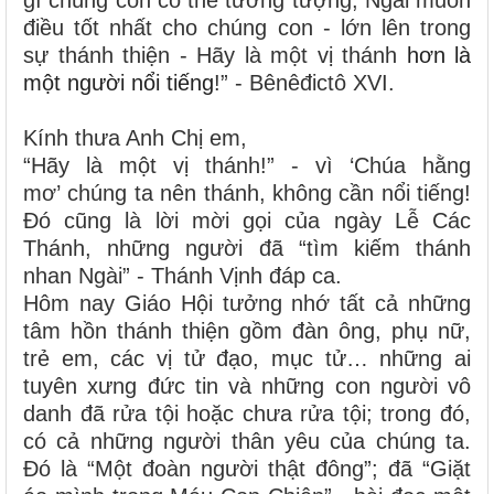
gì chúng con có thể tưởng tượng, Ngài muốn
điều tốt nhất cho chúng con - lớn lên trong
sự thánh thiện - Hãy là một vị thánh
hơn là
một người nổi tiếng
!” - Bênêđictô XVI.
Kính thưa Anh Chị em,
“Hãy là một vị thánh!” - vì ‘Chúa hằng
mơ’ chúng ta nên thánh, không cần nổi tiếng!
Đó cũng là lời mời gọi của ngày Lễ Các
Thánh, những người đã “tìm kiếm thánh
nhan Ngài” - Thánh Vịnh đáp ca.
Hôm nay Giáo Hội tưởng nhớ tất cả những
tâm hồn thánh thiện gồm đàn ông, phụ nữ,
trẻ em, các vị tử đạo, mục tử… những ai
tuyên xưng đức tin và những con người vô
danh đã rửa tội hoặc chưa rửa tội; trong đó,
có cả những người thân yêu của chúng ta.
Đó là “Một đoàn người thật đông”; đã “Giặt