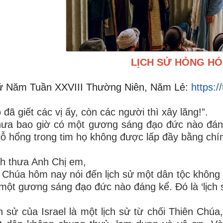
LỊCH SỬ HỎNG H
ứ Năm
Tuần XXVIII Thường Niên, Năm Lẻ:
https:/
 đã giết các vị ấy, còn các người thì xây lăng!”.
ưa bao giờ có một gương sáng đạo đức nào đáng
 lỗ hổng trong tim họ không được lấp đầy bằng chín
h thưa Anh Chị em,
 Chúa hôm nay nói đến lịch sử một dân tộc không
một gương sáng đạo đức nào đáng kể. Đó là ‘lịch s
h sử của Israel là một lịch sử từ chối Thiên Chúa, 