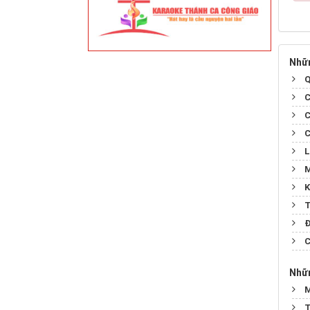
Nhữn
Q
C
C
C
L
M
K
T
Đ
C
Nhữn
M
T