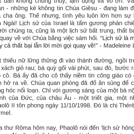
 dân không chung thuỷ, lạm dụng và vô ơn. Và 
n - những kẻ không tin Chúa Giêsu - đang làm đi
 cha ông. Thế nhưng, tình yêu luôn lớn hơn sự 
 Ngài! Lịch sử của Israel là tấm gương phản chiế
ời chúng ta, cũng là một lịch sử bất trung, thất b
quay về với Chúa bằng việc sám hối.
“Lịch sử là 
y cả thất bại lẫn lời mời gọi quay về!
” - Madeleine 
 thiếu nữ lững thững đi vào thánh đường, ngồi tro
 xách giỏ rau; bà quỳ gối vài phút, sau đó, bước
 cô. Bà ấy đã cho cô thấy niềm tin công giáo có
 hở ra về. Chúa quan phòng đã đổ ân sủng để cứ
g hóc nổi loạn. Chỉ với gương sáng của một bà nội
nh của Đức, của châu Âu - một triết gia, một 
olô II tôn phong ngày 11/10/1998. Đó là chị Thér
mel.
 thư Rôma hôm nay, Phaolô nói đến ‘lịch sử hỏng 