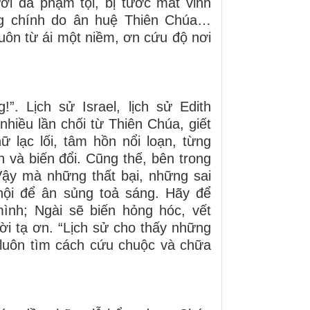
ời đã phạm tội, bị tước mất vinh
ng chính do ân huệ Thiên Chúa…
luôn từ ái một niềm, ơn cứu độ nơi
”. Lịch sử Israel, lịch sử Edith
nhiều lần chối từ Thiên Chúa, giết
ữ lạc lối, tâm hồn nổi loạn, từng
và biến đổi. Cũng thế, bên trong
Vậy mà những thất bại, những sai
ội để ân sủng toả sáng. Hãy để
ình; Ngài sẽ biến hỏng hóc, vết
ời tạ ơn. “Lịch sử cho thấy những
 luôn tìm cách cứu chuộc và chữa