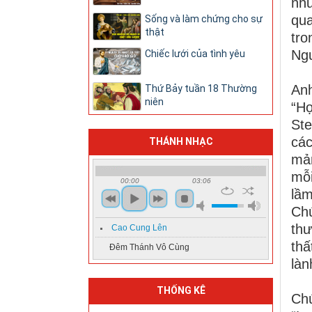
như
qu
Sống và làm chứng cho sự
thật
tro
Ngư
Chiếc lưới của tình yêu
Anh
Thứ Bảy tuần 18 Thường
niên
“Họ
Ste
các
THÁNH NHẠC
mản
mỗi
00:00
03:06
lầ
Ch
thư
Cao Cung Lên
thấ
Đêm Thánh Vô Cùng
làn
THỐNG KÊ
Chú