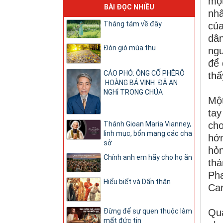
một
BÀI ĐỌC NHIỀU
nhâ
Tháng tám về đây
của
dân
Đón gió mùa thu
ngư
để 
CÁO PHÓ: ÔNG CỐ PHÊRÔ
thấ
HOÀNG BÁ VINH ĐÃ AN
NGHỉ TRONG CHÚA
Một
tay
Thánh Gioan Maria Vianney,
cho
linh mục, bổn mạng các cha
hớn
sở
hỏn
Chính anh em hãy cho họ ăn
thá
Pha
Hiểu biết và Dấn thân
Car
Đừng để sự quen thuộc làm
Qua
mất đức tin