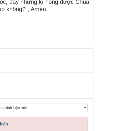
 hóc, đầy những lỗ hổng được Chúa
sao không?”, Amen.
 luận