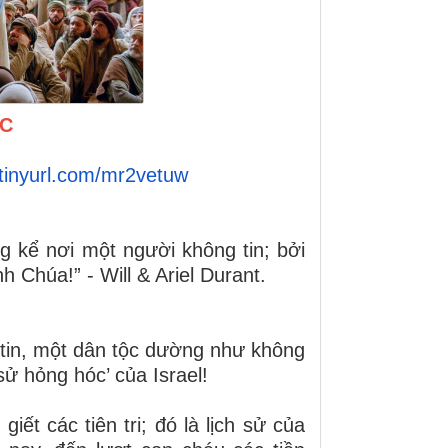
ÓC
/tinyurl.com/mr2vetuw
 kể nơi một người không tin; bởi
h Chúa!” - Will & Ariel Durant.
 tin, một dân tộc dường như không
ử hỏng hóc’ của Israel!
giết các tiên tri; đó là lịch sử của