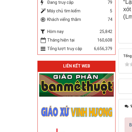
“Lạ
Đang truy cập
79
xót
Máy chủ tìm kiếm
5
(Lm
Khách viếng thăm
74
Hôm nay
25,842
Tháng hiện tại
160,608
Tổng lượt truy cập
6,656,379
Tổng 
LIÊN KẾT WEB
Ý
B