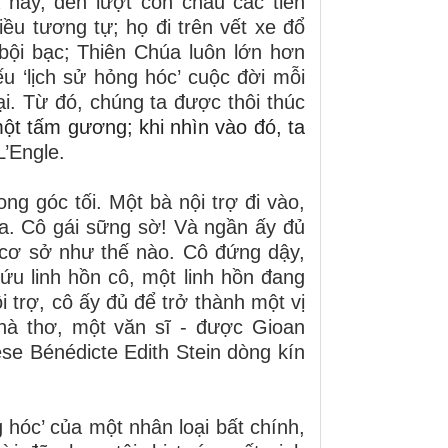
nay, đến lượt con cháu các tiền
ều tương tự; họ đi trên vết xe đổ
bội bạc; Thiên Chúa luôn lớn hơn
u ‘lịch sử hỏng hóc’ cuộc đời mỗi
ại. Từ đó, chúng ta được thôi thúc
một tấm gương; khi nhìn vào đó, ta
L’Engle.
ng góc tối. Một bà nội trợ đi vào,
 ra. Cô gái sững sờ! Và ngần ấy đủ
 cơ sở như thế nào. Cô đứng dậy,
u linh hồn cô, một linh hồn đang
 trợ, cô ấy đủ để trở thành một vị
nhà thơ, một văn sĩ - được Gioan
èse Bénédicte Edith Stein dòng kín
hóc’ của một nhân loại bất chính,