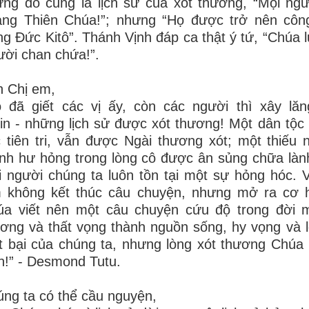
ng đó cũng là lịch sử của xót thương, “Mọi ngư
ang Thiên Chúa!”; nhưng “Họ được trở nên cô
ng Đức Kitô”. Thánh Vịnh đáp ca thật ý tứ, “Chúa 
ời chan chứa!”.
 Chị em,
 đã giết các vị ấy, còn các người thì xây lăng!
in - những lịch sử được xót thương! Một dân tộc 
 tiên tri, vẫn được Ngài thương xót; một thiếu n
h hư hỏng trong lòng cô được ân sủng chữa lành 
 người chúng ta luôn tồn tại một sự hỏng hóc. 
m không kết thúc câu chuyện, nhưng mở ra cơ h
úa viết nên một câu chuyện cứu độ trong đời m
ơng và thất vọng thành nguồn sống, hy vọng và l
t bại của chúng ta, nhưng lòng xót thương Chúa
h!” - Desmond Tutu.
ng ta có thể cầu nguyện,