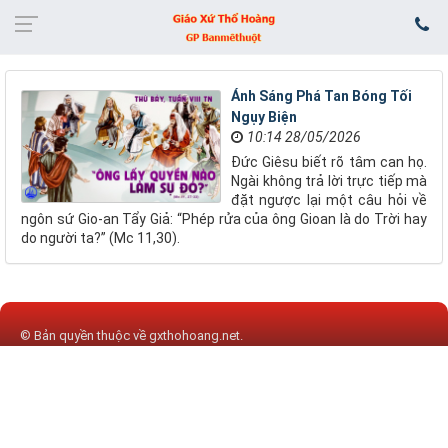
​​​​​​​Ánh Sáng Phá Tan Bóng Tối
Ngụy Biện
10:14 28/05/2026
Đức Giêsu biết rõ tâm can họ.
Ngài không trả lời trực tiếp mà
đặt ngược lại một câu hỏi về
ngôn sứ Gio-an Tẩy Giả: “Phép rửa của ông Gioan là do Trời hay
do người ta?” (Mc 11,30).
© Bản quyền thuộc về
gxthohoang.net
.