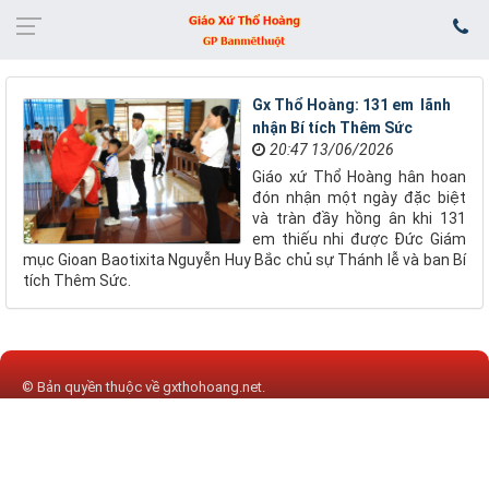
Gx Thổ Hoàng: 131 em lãnh
nhận Bí tích Thêm Sức
20:47 13/06/2026
Giáo xứ Thổ Hoàng hân hoan
đón nhận một ngày đặc biệt
và tràn đầy hồng ân khi 131
em thiếu nhi được Đức Giám
mục Gioan Baotixita Nguyễn Huy Bắc chủ sự Thánh lễ và ban Bí
tích Thêm Sức.
© Bản quyền thuộc về
gxthohoang.net
.