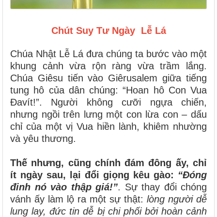
Chút Suy Tư Ngày Lễ Lá
Chúa Nhật Lễ Lá đưa chúng ta bước vào một
khung cảnh vừa rộn ràng vừa trầm lắng.
Chúa Giêsu tiến vào Giêrusalem giữa tiếng
tung hô của dân chúng: “Hoan hô Con Vua
Đavít!”. Người không cưỡi ngựa chiến,
nhưng ngồi trên lưng một con lừa con – dấu
chỉ của một vị Vua hiền lành, khiêm nhường
và yêu thương.
Thế nhưng, cũng chính đám đông ấy, chỉ
ít ngày sau, lại đổi giọng kêu gào:
“Đóng
đinh nó vào thập giá!”
. Sự thay đổi chóng
vánh ấy làm lộ ra một sự thật:
lòng người dễ
lung lay, đức tin dễ bị chi phối bởi hoàn cảnh