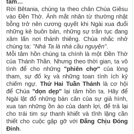
tâm…
Rời Bêtania, chúng ta theo chân Chúa Giêsu
vào Đền Thờ. Ánh mắt nhân từ thường nhật
bỗng trở nên cương quyết khi Ngài xua đuổi
những kẻ buôn bán, những sự trần tục đang
xâm lấn nơi thánh thiêng. Chúa nhắc nhở
chúng ta:
"Nhà Ta là nhà cầu nguyện"
.
Mỗi tâm hồn chúng ta chính là một Đền Thờ
của Thánh Thần. Nhưng theo thời gian, ta vô
tình để cho những
"phiên chợ"
của lòng
tham, sự đố kỵ và những toan tính ích kỷ
chiếm ngự.
Thứ Hai Tuần Thánh
là cơ hội
để Chúa
"dọn dẹp"
lại tâm hồn ta. Hãy để
Ngài lật đổ những bàn cân của sự giả hình,
xua tan những ồn ào của danh lợi, để trả lại
cho trái tim sự thanh khiết và tĩnh lặng cần
thiết cho cuộc gặp gỡ với
Đấng Chịu Đóng
Đinh
.