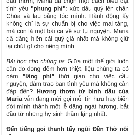
dầu thơm, Maria đã chọn một cách biểu đạt
tình yêu
"phung phí"
: xức dầu quý lên chân
Chúa và lau bằng tóc mình. Hành động ấy
không chỉ là sự chuẩn bị cho việc mai táng,
mà còn là một bài ca về sự tự nguyện. Maria
đã dâng hiến cái quý giá nhất mà không giữ
lại chút gì cho riêng mình.
Bài học cho chúng ta:
Giữa một thế giới luôn
cân đo đong đếm hơn thiệt, liệu chúng ta có
dám
"lãng phí"
thời gian cho việc cầu
nguyện, dám trao ban tình yêu mà không cần
đáp đền?
Hương thơm từ bình dầu của
Maria
vẫn đang mời gọi mỗi tín hữu hãy biến
đời mình thành một lễ dâng ngát hương, bắt
đầu từ những hy sinh thầm lặng nhất.
Đến tiếng gọi thanh tẩy ngôi Đền Thờ nội