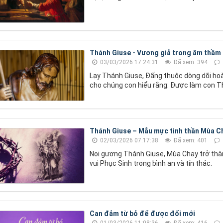
Thánh Giuse - Vương giả trong âm thầm
03/03/2026 17:24:31
Đã xem: 394
Lạy Thánh Giuse, Đấng thuộc dòng dõi hoà
cho chúng con hiểu rằng: Được làm con Th
Thánh Giuse – Mẫu mực tinh thần Mùa C
02/03/2026 07:17:38
Đã xem: 401
Noi gương Thánh Giuse, Mùa Chay trở thàn
vui Phục Sinh trong bình an và tín thác.
Can đảm từ bỏ để được đổi mới
01/03/2026 11:08:36
Đã xem: 416