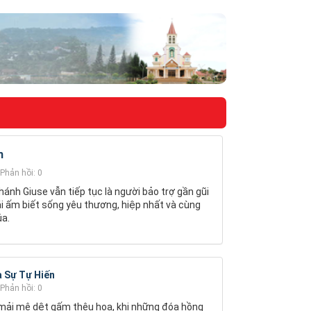
h
Phản hồi: 0
hánh Giuse vẫn tiếp tục là người bảo trợ gần gũi
i ấm biết sống yêu thương, hiệp nhất và cùng
úa.
a Sự Tự Hiến
Phản hồi: 0
 mải mê dệt gấm thêu hoa, khi những đóa hồng