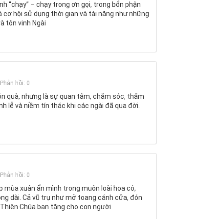
ình “chạy” – chạy trong ơn gọi, trong bổn phận
à cơ hội sử dụng thời gian và tài năng như những
và tôn vinh Ngài
Phản hồi: 0
món quà, nhưng là sự quan tâm, chăm sóc, thăm
ánh lễ và niềm tín thác khi các ngài đã qua đời.
Phản hồi: 0
p mùa xuân ẩn mình trong muôn loài hoa cỏ,
ng dài. Cả vũ trụ như mở toang cánh cửa, đón
 Thiên Chúa ban tặng cho con người