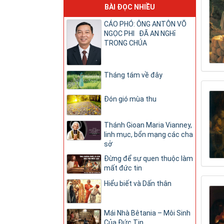
BÀI ĐỌC NHIỀU
CÁO PHÓ: ÔNG ANTÔN VÕ
NGỌC PHI ĐÃ AN NGHỉ
TRONG CHÚA
Tháng tám về đây
Đón gió mùa thu
Thánh Gioan Maria Vianney,
linh mục, bổn mạng các cha
sở
Đừng để sự quen thuộc làm
mất đức tin
Hiểu biết và Dấn thân
Mái Nhà Bêtania – Môi Sinh
Của Đức Tin