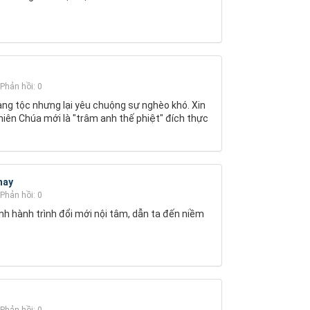
Phản hồi: 0
ng tộc nhưng lại yêu chuộng sự nghèo khó. Xin
iên Chúa mới là "trâm anh thế phiệt" đích thực
hay
Phản hồi: 0
h hành trình đổi mới nội tâm, dẫn ta đến niềm
Phản hồi: 0