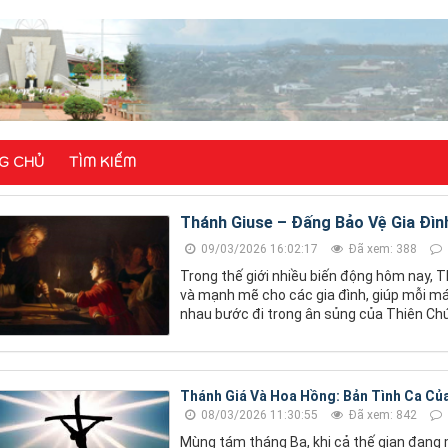
G CHỦ
TÌM KIẾM
Thánh Giuse – Đấng Bảo Vệ Gia Đìn
09/03/2026 16:02:17
Đã xem: 388
Trong thế giới nhiều biến động hôm nay, T
và mạnh mẽ cho các gia đình, giúp mỗi má
nhau bước đi trong ân sủng của Thiên Ch
Thánh Giá Và Hoa Hồng: Bản Tình Ca Củ
08/03/2026 11:30:55
Đã xem: 842
Mùng tám tháng Ba, khi cả thế gian đang