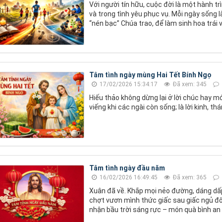
Với người tín hữu, cuộc đời là một hành tr
và trong tình yêu phục vụ. Mỗi ngày sống l
“nén bạc” Chúa trao, để làm sinh hoa trái 
Tâm tình ngày mùng Hai Tết Bính Ngọ
17/02/2026 15:34:17
Đã xem: 345
Hiếu thảo không dừng lại ở lời chúc hay 
viếng khi các ngài còn sống; là lời kinh, th
Tâm tình ngày đầu năm
16/02/2026 16:49:45
Đã xem: 365
Xuân đã về. Khắp mọi nẻo đường, dáng dấ
chợt vươn mình thức giấc sau giấc ngủ đô
nhận bầu trời sáng rực – món quà bình an