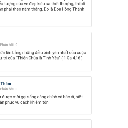
ểu tượng của vẻ đẹp kiêu sa thời thượng, thì bố
tàn phai theo năm tháng. Đó là Đóa Hồng Thánh
Phản hồi: 0
à lớn lên bằng những điều bình yên nhất của cuộc
ự trị cúa “Thiên Chúa là Tình Yêu” ( 1 Ga 4,16 ).
g Thầm
Phản hồi: 0
 được mời gọi sống công chính và bác ái, biết
thân phục vụ cách khiêm tốn