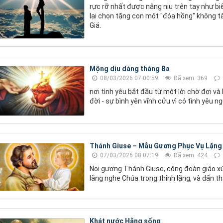
rực rỡ nhất được nâng niu trên tay như bi
lại chọn tặng con một "đóa hồng" không 
Giá.
Mộng dịu dàng tháng Ba
08/03/2026 07:00:59
Đã xem: 369
nơi tình yêu bắt đầu từ một lời chờ đợi v
đời - sự bình yên vĩnh cửu vì có tình yêu ng
Thánh Giuse – Mẫu Gương Phục Vụ Lặn
07/03/2026 08:07:19
Đã xem: 424
Noi gương Thánh Giuse, cộng đoàn giáo xứ
lắng nghe Chúa trong thinh lặng, và dấn 
Khát nước Hằng sống