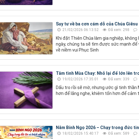
Suy tư về ba cơn cám dỗ của Chúa Giêsu
21/02/2026 06:13:52
Đã xem: 298
Khi đặt Thiên Chúa làm gia nghiệp, không 
ngày, chúng ta sẽ tìm được sức mạnh để 
về niềm vui Phục Sinh
Tâm tình Mùa Chay: Nhỏ lại để lớn lên t
19/02/2026 17:35:01
Đã xem: 339
Dấu tro rồi sẽ mờ, nhưng ước gì tinh thần
hơn để lắng nghe, khiêm tốn hơn để cảm 
Năm Bính Ngọ 2026 – Chạy trong đức tin
18/02/2026 15:40:17
Đã xem: 589