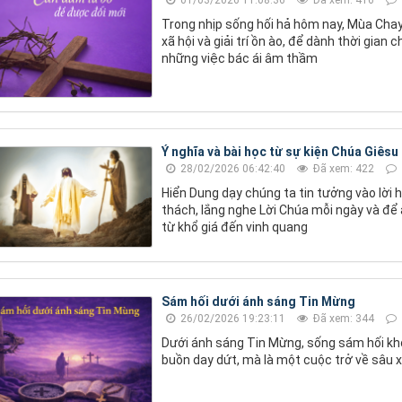
Trong nhịp sống hối hả hôm nay, Mùa Cha
xã hội và giải trí ồn ào, để dành thời gian
những việc bác ái âm thầm
Ý nghĩa và bài học từ sự kiện Chúa Giêsu
28/02/2026 06:42:40
Đã xem: 422
Hiển Dung dạy chúng ta tin tưởng vào lời 
thách, lắng nghe Lời Chúa mỗi ngày và để 
từ khổ giá đến vinh quang
Sám hối dưới ánh sáng Tin Mừng
26/02/2026 19:23:11
Đã xem: 344
Dưới ánh sáng Tin Mừng, sống sám hối không
buồn day dứt, mà là một cuộc trở về sâu x