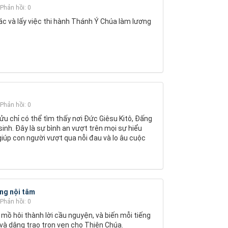
Phản hồi: 0
hác và lấy việc thi hành Thánh Ý Chúa làm lương
Phản hồi: 0
cửu chỉ có thể tìm thấy nơi Đức Giêsu Kitô, Đấng
inh. Đây là sự bình an vượt trên mọi sự hiểu
iúp con người vượt qua nỗi đau và lo âu cuộc
ng nội tâm
Phản hồi: 0
 mồ hôi thành lời cầu nguyện, và biến mỗi tiếng
 và dâng trao trọn vẹn cho Thiên Chúa.