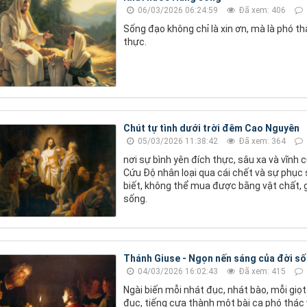
06/03/2026 06:24:59
Đã xem: 406
Sống đạo không chỉ là xin ơn, mà là phó t
thực.
Chút tự tình dưới trời đêm Cao Nguyên
05/03/2026 11:38:42
Đã xem: 364
nơi sự bình yên đích thực, sâu xa và vĩnh 
Cứu Độ nhân loại qua cái chết và sự phục s
biết, không thể mua được bằng vật chất, g
sống.
Thánh Giuse - Ngọn nến sáng của đời số
04/03/2026 16:02:43
Đã xem: 415
Ngài biến mỗi nhát đục, nhát bào, mỗi giọt
đục, tiếng cưa thành một bài ca phó thác