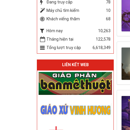
Đang truy cập
78
Máy chủ tìm kiếm
10
Khách viếng thăm
68
Hôm nay
10,263
Tháng hiện tại
122,578
Tổng lượt truy cập
6,618,349
LIÊN KẾT WEB