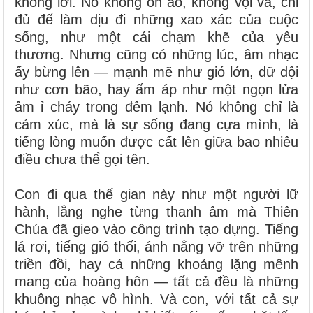
không lời. Nó không ồn ào, không vội vã, chỉ
đủ để làm dịu đi những xao xác của cuộc
sống, như một cái chạm khẽ của yêu
thương. Nhưng cũng có những lúc, âm nhạc
ấy bừng lên — mạnh mẽ như gió lớn, dữ dội
như cơn bão, hay ấm áp như một ngọn lửa
âm ỉ cháy trong đêm lạnh. Nó không chỉ là
cảm xúc, mà là sự sống đang cựa mình, là
tiếng lòng muốn được cất lên giữa bao nhiêu
điều chưa thể gọi tên.
Con đi qua thế gian này như một người lữ
hành, lắng nghe từng thanh âm mà Thiên
Chúa đã gieo vào công trình tạo dựng. Tiếng
lá rơi, tiếng gió thổi, ánh nắng vỡ trên những
triền đồi, hay cả những khoảng lặng mênh
mang của hoàng hôn — tất cả đều là những
khuông nhạc vô hình. Và con, với tất cả sự