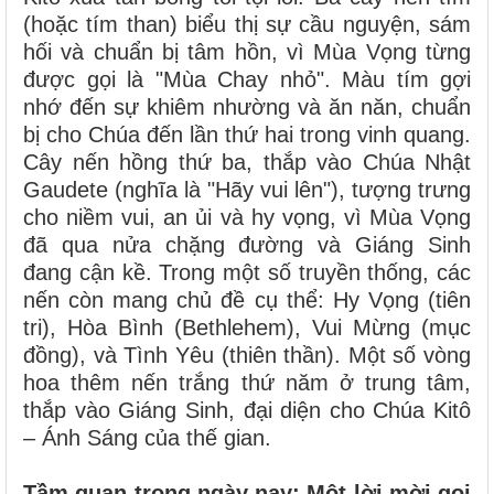
(hoặc tím than) biểu thị sự cầu nguyện, sám
hối và chuẩn bị tâm hồn, vì Mùa Vọng từng
được gọi là "Mùa Chay nhỏ". Màu tím gợi
nhớ đến sự khiêm nhường và ăn năn, chuẩn
bị cho Chúa đến lần thứ hai trong vinh quang.
Cây nến hồng thứ ba, thắp vào Chúa Nhật
Gaudete (nghĩa là "Hãy vui lên"), tượng trưng
cho niềm vui, an ủi và hy vọng, vì Mùa Vọng
đã qua nửa chặng đường và Giáng Sinh
đang cận kề. Trong một số truyền thống, các
nến còn mang chủ đề cụ thể: Hy Vọng (tiên
tri), Hòa Bình (Bethlehem), Vui Mừng (mục
đồng), và Tình Yêu (thiên thần). Một số vòng
hoa thêm nến trắng thứ năm ở trung tâm,
thắp vào Giáng Sinh, đại diện cho Chúa Kitô
– Ánh Sáng của thế gian.
Tầm quan trọng ngày nay: Một lời mời gọi