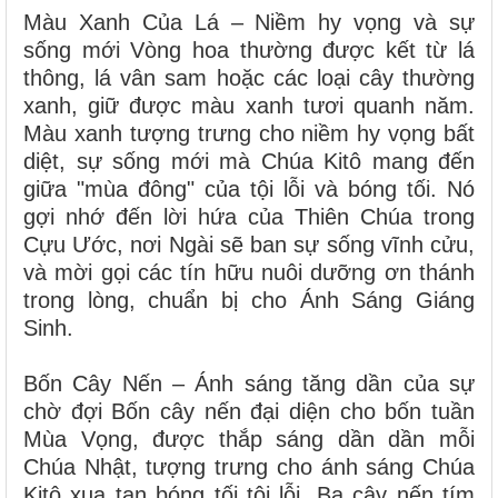
Màu Xanh Của Lá – Niềm hy vọng và sự
sống mới Vòng hoa thường được kết từ lá
thông, lá vân sam hoặc các loại cây thường
xanh, giữ được màu xanh tươi quanh năm.
Màu xanh tượng trưng cho niềm hy vọng bất
diệt, sự sống mới mà Chúa Kitô mang đến
giữa "mùa đông" của tội lỗi và bóng tối. Nó
gợi nhớ đến lời hứa của Thiên Chúa trong
Cựu Ước, nơi Ngài sẽ ban sự sống vĩnh cửu,
và mời gọi các tín hữu nuôi dưỡng ơn thánh
trong lòng, chuẩn bị cho Ánh Sáng Giáng
Sinh.
Bốn Cây Nến – Ánh sáng tăng dần của sự
chờ đợi Bốn cây nến đại diện cho bốn tuần
Mùa Vọng, được thắp sáng dần dần mỗi
Chúa Nhật, tượng trưng cho ánh sáng Chúa
Kitô xua tan bóng tối tội lỗi. Ba cây nến tím