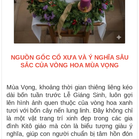
NGUỒN GỐC CỔ XƯA VÀ Ý NGHĨA SÂU
SẮC CỦA VÒNG HOA MÙA VỌNG
Mùa Vọng, khoảng thời gian thiêng liêng kéo
dài bốn tuần trước Lễ Giáng Sinh, luôn gợi
lên hình ảnh quen thuộc của vòng hoa xanh
tươi với bốn cây nến lung linh. Đây không chỉ
là một vật trang trí xinh đẹp trong các gia
đình Kitô giáo mà còn là biểu tượng giàu ý
nghĩa, giúp con người chuẩn bị tâm hồn đón