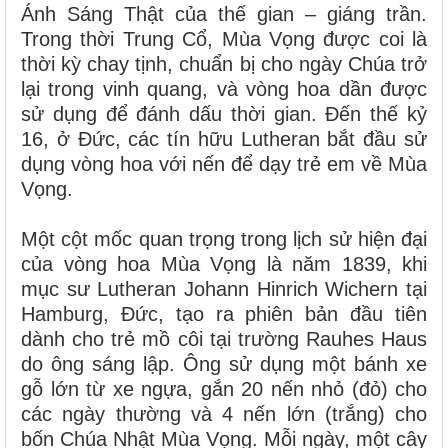
Ánh Sáng Thật của thế gian – giáng trần.
Trong thời Trung Cổ, Mùa Vọng được coi là
thời kỳ chay tịnh, chuẩn bị cho ngày Chúa trở
lại trong vinh quang, và vòng hoa dần được
sử dụng để đánh dấu thời gian. Đến thế kỷ
16, ở Đức, các tín hữu Lutheran bắt đầu sử
dụng vòng hoa với nến để dạy trẻ em về Mùa
Vọng.
Một cột mốc quan trọng trong lịch sử hiện đại
của vòng hoa Mùa Vọng là năm 1839, khi
mục sư Lutheran Johann Hinrich Wichern tại
Hamburg, Đức, tạo ra phiên bản đầu tiên
dành cho trẻ mồ côi tại trường Rauhes Haus
do ông sáng lập. Ông sử dụng một bánh xe
gỗ lớn từ xe ngựa, gắn 20 nến nhỏ (đỏ) cho
các ngày thường và 4 nến lớn (trắng) cho
bốn Chúa Nhật Mùa Vọng. Mỗi ngày, một cây