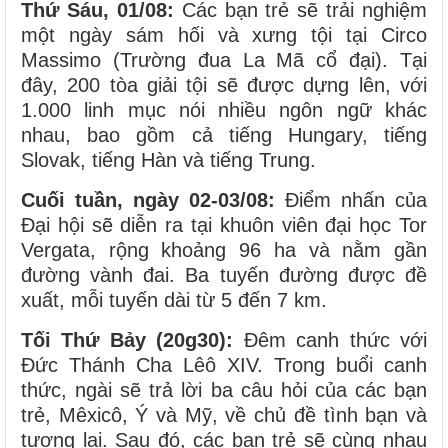
Thứ Sáu, 01/08:
Các bạn trẻ sẽ trải nghiệm
một ngày sám hối và xưng tội tại Circo
Massimo (Trường đua La Mã cổ đại). Tại
đây, 200 tòa giải tội sẽ được dựng lên, với
1.000 linh mục nói nhiều ngôn ngữ khác
nhau, bao gồm cả tiếng Hungary, tiếng
Slovak, tiếng Hàn và tiếng Trung.
Cuối tuần, ngày 02-03/08:
Điểm nhấn của
Đại hội sẽ diễn ra tại khuôn viên đại học Tor
Vergata, rộng khoảng 96 ha và nằm gần
đường vành đai. Ba tuyến đường được đề
xuất, mỗi tuyến dài từ 5 đến 7 km.
Tối Thứ Bảy (20g30):
Đêm canh thức với
Đức Thánh Cha Lêô XIV. Trong buổi canh
thức, ngài sẽ trả lời ba câu hỏi của các bạn
trẻ, Mêxicô, Ý và Mỹ, về chủ đề tình bạn và
tương lai. Sau đó, các bạn trẻ sẽ cùng nhau