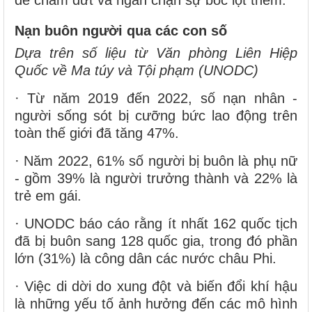
để chấm dứt và ngăn chặn sự bóc lột thêm.
Nạn buôn người qua các con số
Dựa trên số liệu từ Văn phòng Liên Hiệp
Quốc về Ma túy và Tội phạm (UNODC)
· Từ năm 2019 đến 2022, số nạn nhân -
người sống sót bị cưỡng bức lao động trên
toàn thế giới đã tăng 47%.
· Năm 2022, 61% số người bị buôn là phụ nữ
- gồm 39% là người trưởng thành và 22% là
trẻ em gái.
· UNODC báo cáo rằng ít nhất 162 quốc tịch
đã bị buôn sang 128 quốc gia, trong đó phần
lớn (31%) là công dân các nước châu Phi.
· Việc di dời do xung đột và biến đổi khí hậu
là những yếu tố ảnh hưởng đến các mô hình