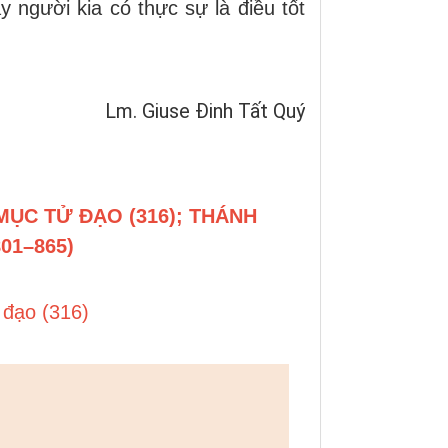
 người kia có thực sự là điều tốt
Lm. Giuse Đinh Tất Quý
MỤC TỬ ĐẠO (316); THÁNH
01–865)
đạo (316)