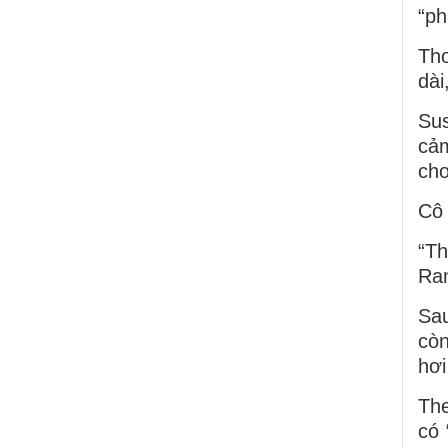
“ph
Tho
dài
Sus
cảm
cho
Cô 
“Th
Ran
Sau
còn
hơi
The
có 