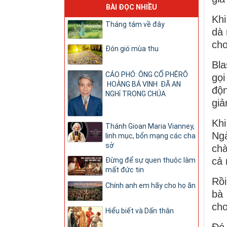
BÀI ĐỌC NHIỀU
Khi
Tháng tám về đây
dà 
cho
Đón gió mùa thu
Bla
CÁO PHÓ: ÔNG CỐ PHÊRÔ
gọi
HOÀNG BÁ VINH ĐÃ AN
độn
NGHỉ TRONG CHÚA
giả
Khi
Thánh Gioan Maria Vianney,
Ngà
linh mục, bổn mạng các cha
sở
chà
cả 
Đừng để sự quen thuộc làm
mất đức tin
Rồi
Chính anh em hãy cho họ ăn
bà 
cho
Hiểu biết và Dấn thân
Đó 