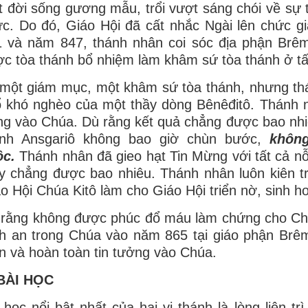
 đời sống gương mẫu, trổi vượt sáng chói về sự th
ức. Do đó, Giáo Hội đã cất nhắc Ngài lên chức
 và năm 847, thánh nhân coi sóc địa phận Brême
c tòa thánh bổ nhiệm làm khâm sứ tòa thánh ở tấ
một giám mục, một khâm sứ tòa thánh, nhưng th
 khó nghèo của một thầy dòng Bênêđitô. Thánh nh
ng vào Chúa. Dù rằng kết quả chẳng được bao n
ánh Ansgariô không bao giờ chùn bước,
không
ộc.
Thánh nhân đã gieo hạt Tin Mừng với tất cả n
y chẳng được bao nhiêu. Thánh nhân luôn kiên tr
o Hội Chúa Kitô làm cho Giáo Hội triển nờ, sinh ho
rằng không được phúc đổ máu làm chứng cho Chú
h an trong Chúa vào năm 865 tại giáo phận Brêm
n và hoàn toàn tin tưởng vào Chúa.
 BÀI HỌC
 học nổi bật nhất của hai vị thánh là lòng liên t