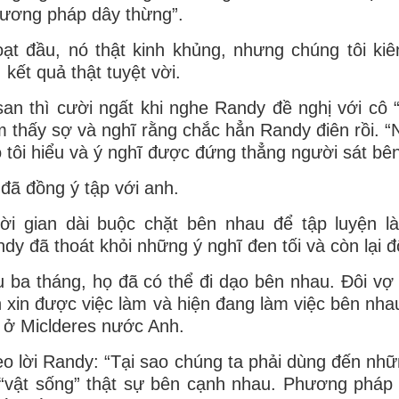
ương pháp dây thừng”.
ạt đầu, nó thật kinh khủng, nhưng chúng tôi kiên
, kết quả thật tuyệt vời.
an thì cười ngất khi nghe Randy đề nghị với cô
 thấy sợ và nghĩ rằng chắc hẳn Randy điên rồi. “
 tôi hiểu và ý nghĩ được đứng thẳng người sát bê
đã đồng ý tập với anh.
ời gian dài buộc chặt bên nhau để tập luyện l
dy đã thoát khỏi những ý nghĩ đen tối và còn lại đ
 ba tháng, họ đã có thể đi dạo bên nhau. Đôi vợ
 xin được việc làm và hiện đang làm việc bên nha
 ở Miclderes nước Anh.
o lời Randy: “Tại sao chúng ta phải dùng đến nhữ
“vật sống” thật sự bên cạnh nhau. Phương pháp 