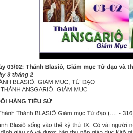
ày 03/02: Thánh Blasiô, Giám mục Tử đạo và t
ày 3 tháng 2
ÁNH BLASIÔ, GIÁM MỤC, TỬ ĐẠO
 THÁNH ANSGARIÔ, GIÁM MỤC
 ĐÔI HÀNG TIỂU SỬ
Thánh Thánh BLASIÔ Giám mục Tử đạo (.... - 316
nh Blasiô sống vào thế kỷ thứ IX. Có vài người n
 đình giàu có và được hấp thụ nền giáo dục Kitô gi