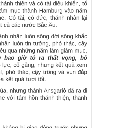
ánh thiện và có tài điều khiển, tổ
 giám mục thành Hamburg vào năm
. Có tài, có đức, thánh nhân lại
t cả các nước Bắc Âu.
ánh nhân luôn sống đời sống khắc
ân luôn tin tưởng, phó thác, cậy
hiêu qua những năm làm giám mục,
 bao giờ tỏ ra thất vọng, bỏ
ỗ lực, cố gắng, nhưng kết quả xem
ì, phó thác, cậy trông và vun đắp
a kết quả tươi tốt.
a, nhưng thánh Ansgariô đã ra đi
e với tâm hồn thánh thiện, thanh
rì, không bị giao động trước những