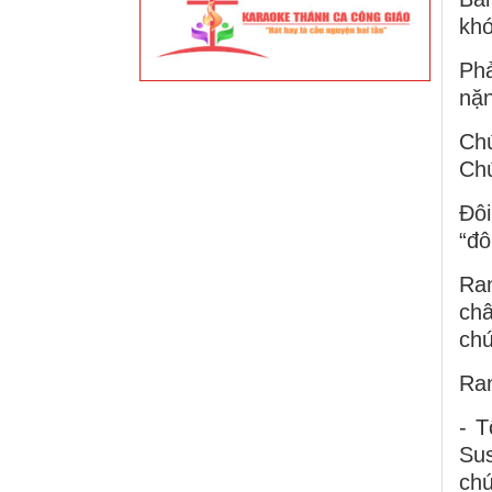
khó
Phả
nặn
Chú
Chú
Đôi
“đô
Ran
châ
chứ
Ra
- T
Sus
chú