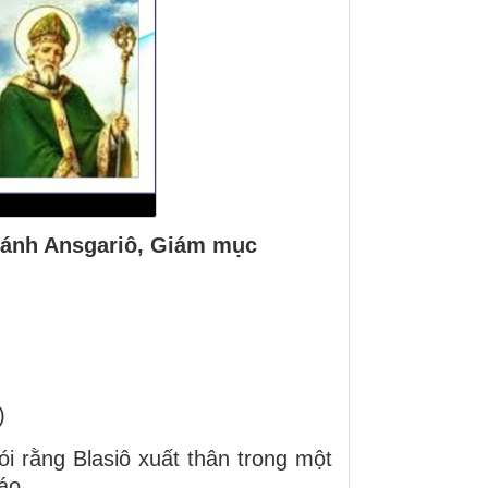
hánh Ansgariô, Giám mục
)
ói rằng Blasiô xuất thân trong một
áo.