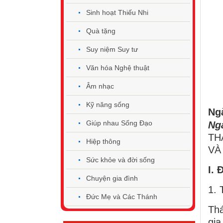
Sinh hoạt Thiếu Nhi
Quà tặng
Suy niệm Suy tư
Văn hóa Nghệ thuật
Âm nhạc
Kỹ năng sống
Ng
Giúp nhau Sống Đạo
Ng
TH
Hiệp thông
VÀ
Sức khỏe và đời sống
I.
Chuyện gia đình
1. 
Đức Mẹ và Các Thánh
Thá
gia