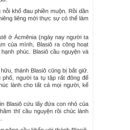
g nỗi khổ đau phiền muộn. Rồi dần
hiêng liêng mới thực sự có thể làm
stê ở Ácmênia (ngày nay người ta
tâm của mình, Blasiô ra công hoạt
 hạnh phúc. Blasiô cầu nguyện và
hữu, thánh Blasiô cũng bị bắt giữ.
phố, người ta tụ tập rất đông để
húc lành cho tất cả mọi người, kể
in Blasiô cứu lấy đứa con nhỏ của
hầm thĩ cầu nguyện rồi chúc lành
.
g năng cầu khẩn với thánh Blasiô.