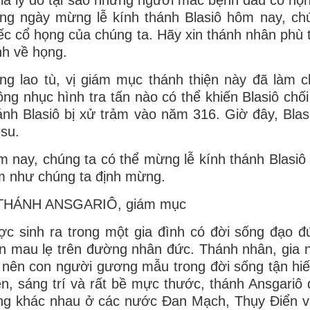
ng ngày mừng lễ kính thánh Blasiô hôm nay, chú
ếc cổ họng của chúng ta. Hãy xin thánh nhân phù
h về họng.
ng lao tù, vị giám mục thánh thiện này đã làm ch
ng nhục hình tra tấn nào có thể khiến Blasiô chố
nh Blasiô bị xử trảm vào năm 316. Giờ đây, Bl
su.
 nay, chúng ta có thể mừng lễ kính thánh Blasi
 như chúng ta định mừng.
 THÁNH ANSGARIÔ, giám mục
c sinh ra trong một gia đình có đời sống đạo đứ
ển mau lẹ trên đường nhân đức. Thánh nhân, gia
 nên con người gương mẫu trong đời sống tận hiế
ện, sáng trí và rất bề mực thước, thánh Ansgariô
ng khác nhau ở các nước Đan Mạch, Thụy Điển v