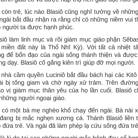
 còn trẻ, lúc nào Blasiô cũng nghĩ tưởng về nhữn
ngài bắt đầu nhận ra rằng chỉ có những niềm vui t
 người ta được hạnh phúc.
siô làm linh mục và rồi giám mục giáo phận Sêba
 miền đất này là Thổ Nhĩ Kỳ). Với tất cả nhiệt 
g để bổn đạo của ngài sống thánh thiện và được
ng dạy. Blasiô cố gắng kiên trì giúp đỡ mọi người.
 nhà cầm quyền Luciniô bắt đầu bách hại các Kitô 
i bị tống giam và chờ ngày xử trảm. Trên đường 
o vị giám mục thân yêu của họ lần cuối. Blasiô c
những người ngoại giáo.
 có một bà mẹ nghèo khổ chạy đến ngài. Bà nài x
đang bị mắc nghẹn xương cá. Thánh Blasiô liền t
 đứa trẻ. Và ngài đã làm phép lạ cứu sống đứa trẻ
là lý do tại sao những người mắc bệnh đau cổ họn