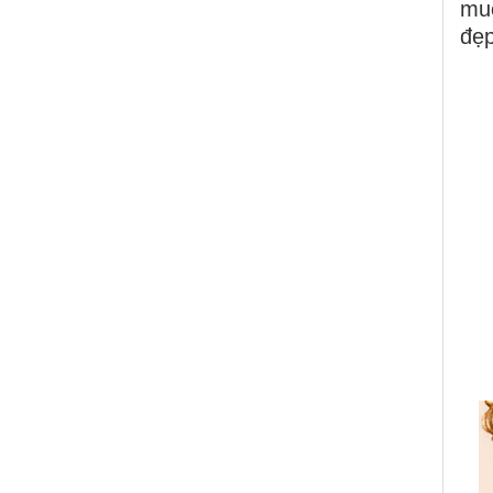
muố
đẹp