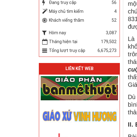
Đang truy cập
56
một
ch
Máy chủ tìm kiếm
4
831
Khách viếng thăm
52
đượ
Hôm nay
3,087
Là 
Tháng hiện tại
179,502
khổ
Tổng lượt truy cập
6,675,273
trô
th
cu
LIÊN KẾT WEB
thấ
Giá
Dù 
bìn
thả
II.
Bài