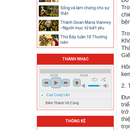
Tro
Sống và làm chứng cho sự
thật
chi
bện
Thánh Gioan Maria Vianney
–Người mục tử biết yêu
Tro
Thứ Bảy tuần 18 Thường
Khô
niên
Thá
Giê
THÁNH NHẠC
Hôm
kem
00:00
03:06
2.
Cao Cung Lên
Đượ
tri
Đêm Thánh Vô Cùng
trở
thi
THỐNG KÊ
trọ