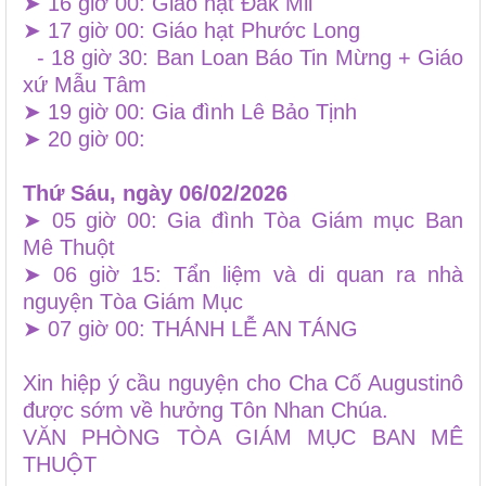
➤ 16 giờ 00: Giáo hạt Đăk Mil
➤ 17 giờ 00: Giáo hạt Phước Long
- 18 giờ 30: Ban Loan Báo Tin Mừng + Giáo
xứ Mẫu Tâm
➤ 19 giờ 00: Gia đình Lê Bảo Tịnh
➤ 20 giờ 00:
Thứ Sáu, ngày 06/02/2026
➤ 05 giờ 00: Gia đình Tòa Giám mục Ban
Mê Thuột
➤ 06 giờ 15: Tẩn liệm và di quan ra nhà
nguyện Tòa Giám Mục
➤ 07 giờ 00: THÁNH LỄ AN TÁNG
Xin hiệp ý cầu nguyện cho Cha Cố Augustinô
được sớm về hưởng Tôn Nhan Chúa.
VĂN PHÒNG TÒA GIÁM MỤC BAN MÊ
THUỘT