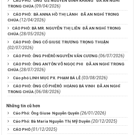
CÁO PHÓ: ÔNG GS NGUYỄN ĐÌNH KHANG ĐÃ AN NGHỉ
(09/04/2026)
TRONG CHÚA
CÁO PHÓ: BÀ ANNA HỒ THỊ LÀNH ĐÃ AN NGHỉ TRONG
(12/04/2026)
CHÚA
​​​​​​​CÁO PHÓ: BÀ MR. NGUYỄN THỊ LIÊN ĐÃ AN NGHỉ TRONG
(28/05/2026)
CHÚA
CÁO PHÓ: ÔNG CỐ GIUSE TRƯƠNG TRỌNG THUẬN
(02/07/2026)
(06/07/2026)
CÁO PHÓ: ÔNG PHÊRÔ NGUYỄN VĂN CƯƠNG
CÁO PHÓ: ÔNG ANTÔN VÕ NGỌC PHI ĐÃ AN NGHỉ TRONG
(28/07/2026)
CHÚA
(03/08/2026)
Cáo phó LINH MỤC PX. PHẠM BÁ LỄ
CÁO PHÓ: ÔNG CỐ PHÊRÔ HOÀNG BÁ VINH ĐÃ AN NGHỉ
(06/08/2026)
TRONG CHÚA
Những tin cũ hơn
(26/01/2026)
Cáo Phó: Ông Giuse Nguyễn Quyến
(20/12/2025)
Cáo Phó: Bà Maria Nguyễn Thị Mỹ Duyên
(01/12/2025)
CÁO PHÓ