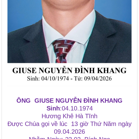
ÔNG GIUSE NGUYỄN ĐÌNH KHANG
S
inh
:04.10.1974
Hương Khê Hà Tĩnh
Được Chúa gọi về lúc 13 giờ Thứ Năm ngày
09.04.2026