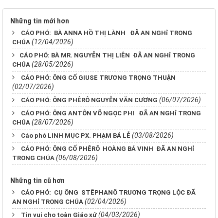
Những tin mới hơn
CÁO PHÓ: BÀ ANNA HỒ THỊ LÀNH ĐÃ AN NGHỉ TRONG
(12/04/2026)
CHÚA
​​​​​​​CÁO PHÓ: BÀ MR. NGUYỄN THỊ LIÊN ĐÃ AN NGHỉ TRONG
(28/05/2026)
CHÚA
CÁO PHÓ: ÔNG CỐ GIUSE TRƯƠNG TRỌNG THUẬN
(02/07/2026)
(06/07/2026)
CÁO PHÓ: ÔNG PHÊRÔ NGUYỄN VĂN CƯƠNG
CÁO PHÓ: ÔNG ANTÔN VÕ NGỌC PHI ĐÃ AN NGHỉ TRONG
(28/07/2026)
CHÚA
(03/08/2026)
Cáo phó LINH MỤC PX. PHẠM BÁ LỄ
CÁO PHÓ: ÔNG CỐ PHÊRÔ HOÀNG BÁ VINH ĐÃ AN NGHỉ
(06/08/2026)
TRONG CHÚA
Những tin cũ hơn
CÁO PHÓ: CỤ ÔNG STÊPHANÔ TRƯƠNG TRỌNG LỘC ĐÃ
(02/04/2026)
AN NGHỉ TRONG CHÚA
(04/03/2026)
Tin vui cho toàn Giáo xứ