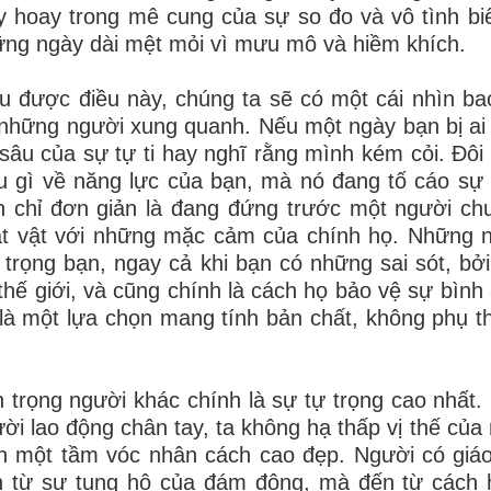
y hoay trong mê cung của sự so đo và vô tình bi
ng ngày dài mệt mỏi vì mưu mô và hiềm khích.
u được điều này, chúng ta sẽ có một cái nhìn ba
những người xung quanh. Nếu một ngày bạn bị ai 
sâu của sự tự ti hay nghĩ rằng mình kém cỏi. Đôi k
u gì về năng lực của bạn, mà nó đang tố cáo sự
 chỉ đơn giản là đang đứng trước một người ch
t vật với những mặc cảm của chính họ. Những n
 trọng bạn, ngay cả khi bạn có những sai sót, bởi
thế giới, và cũng chính là cách họ bảo vệ sự bình
là một lựa chọn mang tính bản chất, không phụ th
 trọng người khác chính là sự tự trọng cao nhất.
ời lao động chân tay, ta không hạ thấp vị thế củ
h một tầm vóc nhân cách cao đẹp. Người có giá
n từ sự tung hô của đám đông, mà đến từ cách 