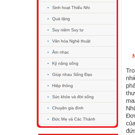
Sinh hoạt Thiếu Nhi
Quà tặng
Suy niệm Suy tư
Văn hóa Nghệ thuật
Âm nhạc
Kỹ năng sống
Tro
Giúp nhau Sống Đạo
nhi
phả
Hiệp thông
thư
Sức khỏe và đời sống
man
Nhữ
Chuyện gia đình
Đơn
Đức Mẹ và Các Thánh
của
đứn