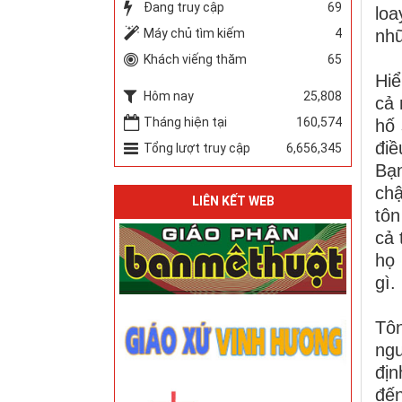
Đang truy cập
69
loa
Máy chủ tìm kiếm
4
nhữ
Khách viếng thăm
65
Hiể
Hôm nay
25,808
cả 
Tháng hiện tại
160,574
hố 
điề
Tổng lượt truy cập
6,656,345
Bạn
chậ
LIÊN KẾT WEB
tôn
cả 
họ 
gì.
Tôn
ngư
địn
đế