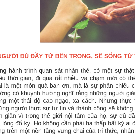
NGƯỜI ĐỦ ĐẦY TỪ BÊN TRONG, SẼ SỐNG TỬ 
ng hành trình quan sát nhân thế, có một sự thật
ều thời gian, đi qua rất nhiều va chạm mới có t
i là một món quà ban ơn, mà là sự phản chiếu 
ờng có khuynh hướng nghĩ rằng những người giàu 
g một thái độ cao ngạo, xa cách. Nhưng thực t
ng người thực sự tự tin và thành công sẽ không 
 giản vì trong thế giới nội tâm của họ, sự đủ đ
 lòng đố kỵ. Họ không cần phải hạ thấp bất kỳ ai 
g trên một nền tảng vững chãi của tri thức, nhâ