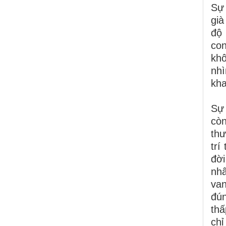
Sự 
già
độ 
con
khô
nh
kha
Sự 
còn
thư
trí
đời
nhâ
van
đún
thấ
chỉ