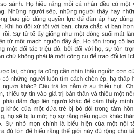
so sánh. Họ hiểu rằng mỗi cá nhân đều có một vị
ng. Những người sếp, những người thầy hay những
ng bao giờ dùng quyền lực để đàn áp hay dùng 
. Khi họ đối xử tốt với bạn, chưa chắc vì bạn hơn
 rồi. Sự tử tế ấy giống như một dòng suối mát là
ên từ một mạch nguồn đầy ắp. Họ tôn trọng cô la
ng một đối tác triệu đô, bởi đối với họ, sự tôn tr
n chứ không phải là một công cụ để trao đổi lợi íc
ợc lại, chúng ta cũng cần nhìn thấu nguồn cơn củ
 có những người luôn tìm cách chèn ép, hạ thấp h
 người khác? Câu trả lời nằm ở sự thiếu hụt. Ch
n, thiếu tự tin vào giá trị bản thân và thiếu một 
 phải dẫm đạp lên người khác để cảm thấy mình 
ng khóc của một đứa trẻ bị bỏ đói trong tâm hồ
g, họ sẽ bị lu mờ; họ sợ rằng nếu người khác thà
p. Sự nhỏ mọn chính là biểu hiện của một nội 
a đủ lớn để hiểu rằng thế giới này đủ rộng cho t