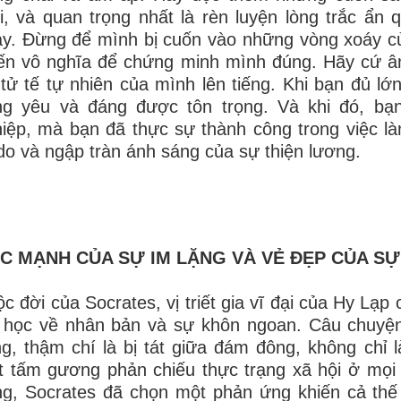
, và quan trọng nhất là rèn luyện lòng trắc ẩ
y. Đừng để mình bị cuốn vào những vòng xoáy c
ến vô nghĩa để chứng minh mình đúng. Hãy cứ â
tử tế tự nhiên của mình lên tiếng. Khi bạn đủ lớ
ng yêu và đáng được tôn trọng. Và khi đó, bạn
iệp, mà bạn đã thực sự thành công trong việc l
do và ngập tràn ánh sáng của sự thiện lương.
C MẠNH CỦA SỰ IM LẶNG VÀ VẺ ĐẸP CỦA S
c đời của Socrates, vị triết gia vĩ đại của Hy Lạp
 học về nhân bản và sự khôn ngoan. Câu chuyện 
g, thậm chí là bị tát giữa đám đông, không chỉ l
 tấm gương phản chiếu thực trạng xã hội ở mọi t
g, Socrates đã chọn một phản ứng khiến cả thế 