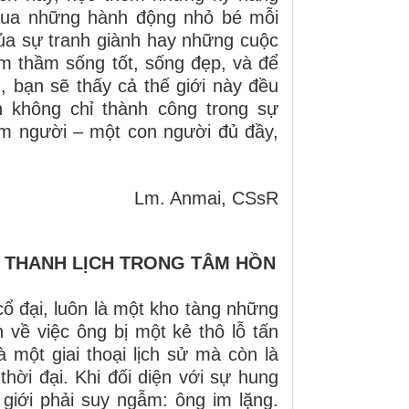
n qua những hành động nhỏ bé mỗi
ủa sự tranh giành hay những cuộc
m thầm sống tốt, sống đẹp, và để
n, bạn sẽ thấy cả thế giới này đều
 không chỉ thành công trong sự
àm người – một con người đủ đầy,
Lm. Anmai, CSsR
Ự THANH LỊCH TRONG TÂM HỒN
 cổ đại, luôn là một kho tàng những
về việc ông bị một kẻ thô lỗ tấn
à một giai thoại lịch sử mà còn là
hời đại. Khi đối diện với sự hung
giới phải suy ngẫm: ông im lặng.