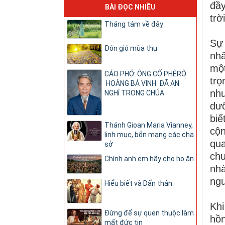
đầy
BÀI ĐỌC NHIỀU
trờ
Tháng tám về đây
Sự 
Đón gió mùa thu
nhấ
một
CÁO PHÓ: ÔNG CỐ PHÊRÔ
trọ
HOÀNG BÁ VINH ĐÃ AN
như
NGHỉ TRONG CHÚA
dưỡ
biế
Thánh Gioan Maria Vianney,
cộn
linh mục, bổn mạng các cha
qua
sở
chu
Chính anh em hãy cho họ ăn
nhà
ngư
Hiểu biết và Dấn thân
Khi
Đừng để sự quen thuộc làm
hồn
mất đức tin