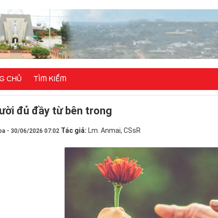
G CHỦ
TÌM KIẾM
ười đủ đầy từ bên trong
Tác giả:
Lm. Anmai, CSsR
ba - 30/06/2026 07:02