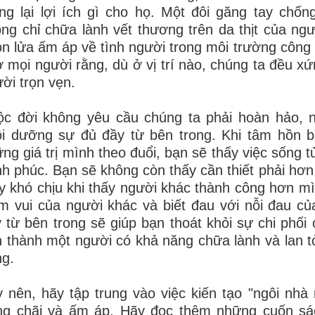
g lại lợi ích gì cho họ. Một đôi găng tay chốn
ng chỉ chữa lành vết thương trên da thịt của ng
n lửa ấm áp về tình người trong môi trường công
 mọi người rằng, dù ở vị trí nào, chúng ta đều 
ời trọn vẹn.
c đời không yêu cầu chúng ta phải hoàn hảo, n
i dưỡng sự đủ đầy từ bên trong. Khi tâm hồn b
ng giá trị mình theo đuổi, bạn sẽ thấy việc sống t
h phúc. Bạn sẽ không còn thấy cần thiết phải hơn 
y khó chịu khi thấy người khác thành công hơn m
m vui của người khác và biết đau với nỗi đau 
 từ bên trong sẽ giúp bạn thoát khỏi sự chi phối
 thành một người có khả năng chữa lành và lan tỏ
g.
 nên, hãy tập trung vào việc kiến tạo "ngôi nhà
ng chãi và ấm áp. Hãy đọc thêm những cuốn sá