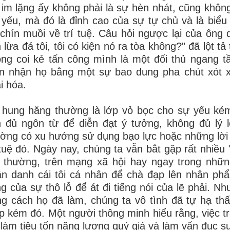
im lặng ấy không phải là sự hèn nhát, cũng không
 yếu, mà đó là đỉnh cao của sự tự chủ và là biể
chín muồi về trí tuệ. Câu hỏi ngược lại của ông
 lừa đá tôi, tôi có kiện nó ra tòa không?" đã lột 
ng coi kẻ tấn công mình là một đối thủ ngang t
ìn nhận họ bằng một sự bao dung pha chút xót 
i hóa.
hung hăng thường là lớp vỏ bọc cho sự yếu kém
 đủ ngôn từ để diễn đạt ý tưởng, không đủ lý 
ờng có xu hướng sử dụng bạo lực hoặc những lời l
 tuệ đó. Ngày nay, chúng ta vẫn bắt gặp rất nhiều
 thường, trên mạng xã hội hay ngay trong nhữn
n danh cái tôi cá nhân để chà đạp lên nhân ph
g của sự thô lỗ để át đi tiếng nói của lẽ phải. 
g cách họ đã làm, chúng ta vô tình đã tự hạ t
p kém đó. Một người thông minh hiểu rằng, việc tr
 làm tiêu tốn năng lượng quý giá và làm vẩn đục s