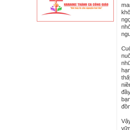
man
khô
ngọ
nhở
ngư
Cuộ
nuô
nhữ
hạn
thấ
niề
đầy
bạn
đồn
Vậy
vữ