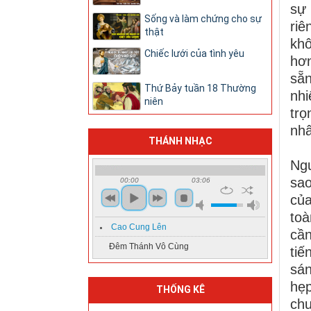
sự 
Sống và làm chứng cho sự
riê
thật
khô
Chiếc lưới của tình yêu
hơn
sẵn
Thứ Bảy tuần 18 Thường
nhi
niên
trọ
nhâ
THÁNH NHẠC
Ngư
sao
00:00
03:06
của
toà
Cao Cung Lên
cần
Đêm Thánh Vô Cùng
tiế
sán
hẹ
THỐNG KÊ
chư