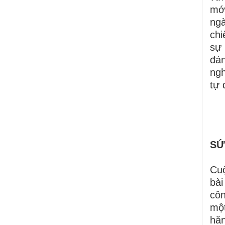
mới
ngà
chi
sự 
đá
ngh
tự 
SỨ
Cuộ
bài
côn
một
hăn