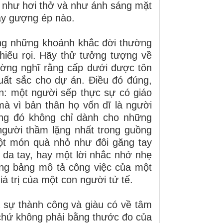
n, như hơi thở và như ánh sáng mặt
hay gượng ép nào.
ong những khoảnh khắc đời thường
hiếu rọi. Hãy thử tưởng tượng về
ường nghĩ rằng cấp dưới được tôn
xuất sắc cho dự án. Điều đó đúng,
n: một người sếp thực sự có giáo
mà vì bản thân họ vốn dĩ là người
ọng đó không chỉ dành cho những
gười thầm lặng nhất trong guồng
một món quà nhỏ như đôi găng tay
 da tay, hay một lời nhắc nhở nhẹ
ong bảng mô tả công việc của một
á trị của một con người tử tế.
 sự thành công và giàu có về tâm
 chứ không phải bằng thước đo của