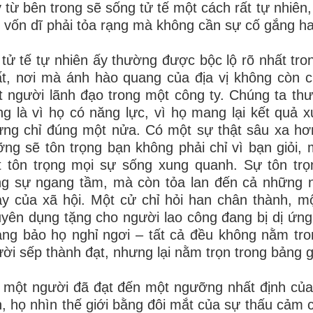
 từ bên trong sẽ sống tử tế một cách rất tự nhiê
i vốn dĩ phải tỏa rạng mà không cần sự cố gắng 
tử tế tự nhiên ấy thường được bộc lộ rõ nhất tr
t, nơi mà ánh hào quang của địa vị không còn c
 người lãnh đạo trong một công ty. Chúng ta th
ng là vì họ có năng lực, vì họ mang lại kết quả 
ng chỉ đúng một nửa. Có một sự thật sâu xa hơ
ng sẽ tôn trọng bạn không phải chỉ vì bạn giỏi, 
t tôn trọng mọi sự sống xung quanh. Sự tôn tr
g sự ngang tầm, mà còn tỏa lan đến cả những n
y của xã hội. Một cử chỉ hỏi han chân thành, 
yên dụng tặng cho người lao công đang bị dị ứng
ng bảo họ nghỉ ngơi – tất cả đều không nằm tr
ời sếp thành đạt, nhưng lại nằm trọn trong bảng gi
 một người đã đạt đến một ngưỡng nhất định của
, họ nhìn thế giới bằng đôi mắt của sự thấu cảm