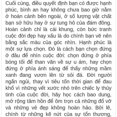
Cuối cùng, điều quyết định bạn có được hạnh
phúc, bình an hay không chưa bao giờ nằm
ở hoàn cảnh bên ngoài, ở số lượng vật chất
bạn sở hữu hay ở sự tung hô của đám đông.
Hoàn cảnh chỉ là cái khung, còn bức tranh
cuộc đời đẹp hay xấu là do chính bạn vẽ nên
bằng sắc màu của góc nhìn. Hạnh phúc là
một sự lựa chọn. Đó là cách bạn chọn đứng
ở đâu để nhìn cuộc đời: chọn đứng ở phía
bóng tối để than vãn về sự u ám, hay chọn
đứng ở phía ánh sáng để thấy những mầm
xanh đang vươn lên từ sỏi đá. Đời người
ngắn ngủi, thay vì tiêu tốn thời gian để đau
khổ vì những vết xước nhỏ trên chiếc ly thủy
tinh của cuộc đời, hãy học cách bao dung,
mở rộng tâm hồn để ôm trọn cả những đổ vỡ
và những vẻ đẹp không hoàn hảo. Bởi lẽ,
chính từ những kẽ nứt của sự tổn thương,