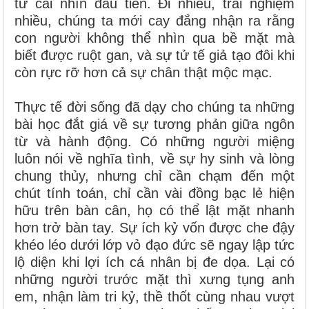
từ cái nhìn đầu tiên. Đi nhiều, trải nghiệm
nhiều, chúng ta mới cay đắng nhận ra rằng
con người không thể nhìn qua bề mặt mà
biết được ruột gan, và sự tử tế giả tạo đôi khi
còn rực rỡ hơn cả sự chân thật mộc mạc.
Thực tế đời sống đã dạy cho chúng ta những
bài học đắt giá về sự tương phản giữa ngôn
từ và hành động. Có những người miệng
luôn nói về nghĩa tình, về sự hy sinh và lòng
chung thủy, nhưng chỉ cần chạm đến một
chút tính toán, chỉ cần vài đồng bạc lẻ hiện
hữu trên bàn cân, họ có thể lật mặt nhanh
hơn trở bàn tay. Sự ích kỷ vốn được che đậy
khéo léo dưới lớp vỏ đạo đức sẽ ngay lập tức
lộ diện khi lợi ích cá nhân bị đe dọa. Lại có
những người trước mặt thì xưng tụng anh
em, nhận làm tri kỷ, thề thốt cùng nhau vượt