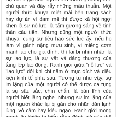
chủ quan và đầy rẫy những mâu thuẫn. Một
người thức khuya miệt mài bên trang sách
hay dự án vì đam mê thì được xã hội ngợi
khen là sự nỗ lực, là tấm gương sáng về tinh
thần cầu tiến. Nhưng cũng một người thức
khuya, cũng sự tiêu hao sức lực ấy, nếu họ
làm vì gánh nặng mưu sinh, vì miếng cơm
manh áo cho gia đình, thì lại bị nhìn nhận là
sự lao lực, là sự vất vả đáng thương của
tầng lớp lao động. Ranh giới giữa "nỗ lực" và
"lao lực" đôi khi chỉ nằm ở mục đích và điều
kiện kinh tế phía sau. Tương tự như vậy, sự
im lặng của một người có thể được ca tụng
là sự sâu sắc, chín chắn, là bản lĩnh của
người biết lắng nghe. Nhưng sự im lặng của
một người khác lại bị gán cho nhãn dán lạnh
lùng, vô cảm hay kiêu ngạo. Ranh giới mong
manh ấy khiến ta hiểu rằng đánh giá của thế