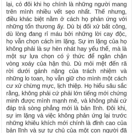
lại, có đôi khi họ chính là những người mang
trên mình nhiều vết sẹo nhất. Thế nhưng,
điều khác biệt nằm ở cách họ phản ứng với
những tổn thương ấy. Dù bị đối xử bất công,
dù lòng đang rỉ máu bởi những lời cay độc,
họ vẫn chọn cách im lặng. Sự im lặng của họ
không phải là sự hèn nhát hay yếu thế, mà là
một sự lựa chọn có ý thức để ngăn chặn
vòng xoáy của hận thù. Dù mỏi mệt đến rã
rời dưới gánh nặng của trách nhiệm và
những lo toan, họ vẫn giữ cho mình một cách
cư xử chừng mực, lịch thiệp. Họ hiểu sâu sắc
rằng, không phải cứ phải lớn tiếng mới chứng
minh được mình mạnh mẽ, và không phải cứ
đáp trả sòng phẳng mới là bản lĩnh. Đôi khi,
sự im lặng và việc không phản ứng lại trước
những khiêu khích mới chính là đỉnh cao của
bản lĩnh và sự tự chủ của một con người đã